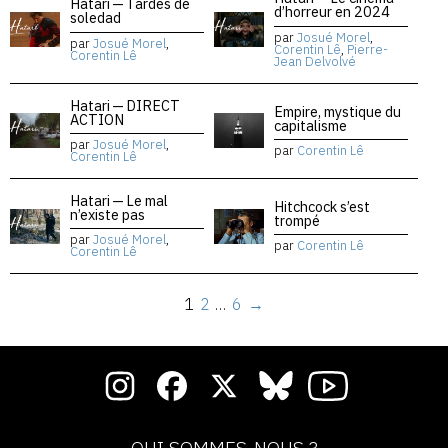
Hatari — Tardes de
d’horreur en 2024
soledad
par
Josué Morel
,
par
Josué Morel
,
Corentin Lê
,
Pierre-
Corentin Lê
Jean Delvolvé
Hatari — DIRECT
Empire, mystique du
ACTION
capitalisme
par
Josué Morel
,
par
Corentin Lê
Corentin Lê
Hatari — Le mal
Hitchcock s’est
n’existe pas
trompé
par
Josué Morel
,
par
Corentin Lê
Corentin Lê
1
2
…
6
→
QUI SOMMES-NOUS ?