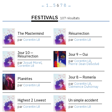
←
1
…
5
6
7
8
→
FESTIVALS
107 résultats
The Mastermind
Résurrection
par
Corentin Lê
par
Corentin Lê
Jour 10 —
Jour 9 — Oui
Résurrection
par
Corentin Lê
,
par
Josué Morel
,
Pierre-Jean Delvolvé
Corentin Lê
Jour 8 — Romería
Planètes
par
Corentin Lê
,
par
Corentin Lê
Clémence Duhornay
Highest 2 Lowest
Un simple accident
par
Corentin Lê
par
Corentin Lê