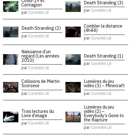
Covid-19 et
Death Stranding (3)
Contagion
par
Corentin Lê
par
Corentin Lê
Combler la distance
Death Stranding (2)
(4h44)
par
Corentin Lê
par
Corentin Lê
Naissance d’un
regard (Les années
Death Stranding (1)
2010)
par
Corentin Lê
par
Corentin Lê
Collisions de Martin
Lumières du jeu
Scorsese
vidéo (3) – Minecraft
par
Corentin Lê
par
Corentin Lê
Lumières du jeu
Trois lectures du
vidéo (2) –
Livre d’image
Everybody’s Gone to
the Rapture
par
Corentin Lê
par
Corentin Lê