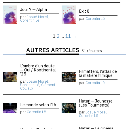
Jour 7 — Alpha
Exit 8
par
Josué Morel
,
par
Corentin Lê
Corentin Lê
1
2
…
11
→
AUTRES ARTICLES
51 résultats
L’ombre d’un doute
— Oui / Kontinental
Filmatters, l’atlas de
’25
la matière filmique
par
Josué Morel
,
par
Corentin Lê
Corentin Lê
,
Clément
Colliaux
Hatari — Jeunesse
Le monde selon l’IA
(Les Tourments)
par
Corentin Lê
par
Josué Morel
,
Corentin Lê
Hatari — Le cinéma