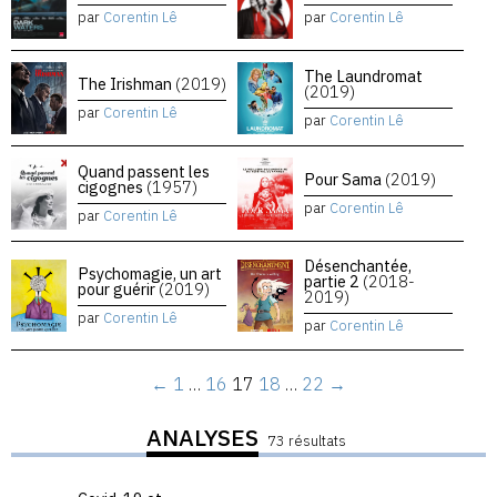
par
Corentin Lê
par
Corentin Lê
The Laundromat
The Irishman
(2019)
(2019)
par
Corentin Lê
par
Corentin Lê
Quand passent les
Pour Sama
(2019)
cigognes
(1957)
par
Corentin Lê
par
Corentin Lê
Désenchantée,
Psychomagie, un art
partie 2
(2018-
pour guérir
(2019)
2019)
par
Corentin Lê
par
Corentin Lê
←
1
…
16
17
18
…
22
→
ANALYSES
73 résultats