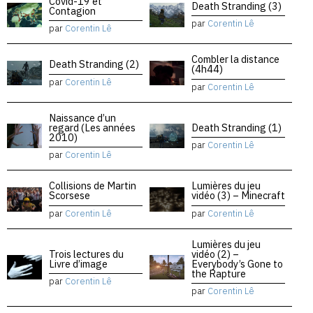
Covid-19 et
Death Stranding (3)
Contagion
par
Corentin Lê
par
Corentin Lê
Combler la distance
Death Stranding (2)
(4h44)
par
Corentin Lê
par
Corentin Lê
Naissance d’un
regard (Les années
Death Stranding (1)
2010)
par
Corentin Lê
par
Corentin Lê
Collisions de Martin
Lumières du jeu
Scorsese
vidéo (3) – Minecraft
par
Corentin Lê
par
Corentin Lê
Lumières du jeu
Trois lectures du
vidéo (2) –
Livre d’image
Everybody’s Gone to
the Rapture
par
Corentin Lê
par
Corentin Lê