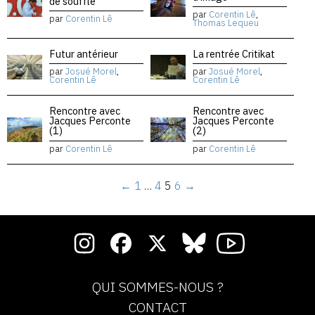
de souffle
par
Corentin Lê
,
par
Corentin Lê
Thomas Lequeu
Futur antérieur
La rentrée Critikat
par
Josué Morel
,
par
Josué Morel
,
Corentin Lê
Corentin Lê
Rencontre avec
Rencontre avec
Jacques Perconte
Jacques Perconte
(1)
(2)
par
Corentin Lê
par
Corentin Lê
←
1
…
4
5
6
→
QUI SOMMES-NOUS ?
CONTACT