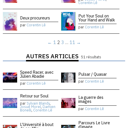
Corentin Lê
Put Your Soul on
Deux procureurs
Your Hand and Walk
par
Corentin Lê
par
Corentin Lê
←
1
2
3
…
11
→
AUTRES ARTICLES
51 résultats
Speed Racer, avec
Pulsar / Quasar
Julien Abadie
par
Corentin Lê
par
Corentin Lê
Retour sur Soul
La guerre des
images
par
Sylvain Blandy
,
Josué Morel
,
Damien
par
Corentin Lê
Bonelli
,
Corentin Lê
Parcours Le Livre
L’Université à bout
d’image