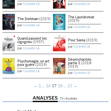
par
Corentin Lê
par
Corentin Lê
The Laundromat
The Irishman
(2019)
(2019)
par
Corentin Lê
par
Corentin Lê
Quand passent les
Pour Sama
(2019)
cigognes
(1957)
par
Corentin Lê
par
Corentin Lê
Désenchantée,
Psychomagie, un art
partie 2
(2018-
pour guérir
(2019)
2019)
par
Corentin Lê
par
Corentin Lê
←
1
…
16
17
18
…
22
→
ANALYSES
73 résultats