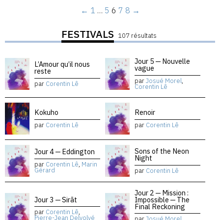
←
1
…
5
6
7
8
→
FESTIVALS
107 résultats
Jour 5 — Nouvelle
L’Amour qu’il nous
vague
reste
par
Josué Morel
,
par
Corentin Lê
Corentin Lê
Kokuho
Renoir
par
Corentin Lê
par
Corentin Lê
Sons of the Neon
Jour 4 — Eddington
Night
par
Corentin Lê
,
Marin
Gérard
par
Corentin Lê
Jour 2 — Mission :
Jour 3 — Sirāt
Impossible — The
Final Reckoning
par
Corentin Lê
,
Pierre-Jean Delvolvé
par
Josué Morel
,