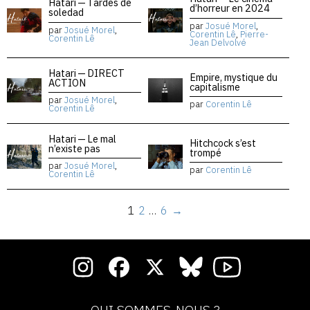
Hatari — Tardes de
d’horreur en 2024
soledad
par
Josué Morel
,
par
Josué Morel
,
Corentin Lê
,
Pierre-
Corentin Lê
Jean Delvolvé
Hatari — DIRECT
Empire, mystique du
ACTION
capitalisme
par
Josué Morel
,
par
Corentin Lê
Corentin Lê
Hatari — Le mal
Hitchcock s’est
n’existe pas
trompé
par
Josué Morel
,
par
Corentin Lê
Corentin Lê
1
2
…
6
→
QUI SOMMES-NOUS ?