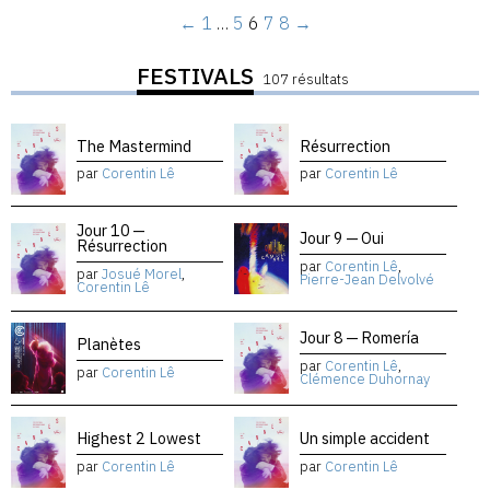
←
1
…
5
6
7
8
→
FESTIVALS
107 résultats
The Mastermind
Résurrection
par
Corentin Lê
par
Corentin Lê
Jour 10 —
Jour 9 — Oui
Résurrection
par
Corentin Lê
,
par
Josué Morel
,
Pierre-Jean Delvolvé
Corentin Lê
Jour 8 — Romería
Planètes
par
Corentin Lê
,
par
Corentin Lê
Clémence Duhornay
Highest 2 Lowest
Un simple accident
par
Corentin Lê
par
Corentin Lê