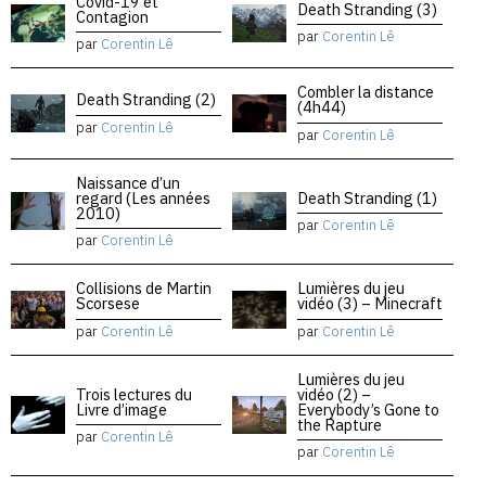
Covid-19 et
Death Stranding (3)
Contagion
par
Corentin Lê
par
Corentin Lê
Combler la distance
Death Stranding (2)
(4h44)
par
Corentin Lê
par
Corentin Lê
Naissance d’un
regard (Les années
Death Stranding (1)
2010)
par
Corentin Lê
par
Corentin Lê
Collisions de Martin
Lumières du jeu
Scorsese
vidéo (3) – Minecraft
par
Corentin Lê
par
Corentin Lê
Lumières du jeu
Trois lectures du
vidéo (2) –
Livre d’image
Everybody’s Gone to
the Rapture
par
Corentin Lê
par
Corentin Lê