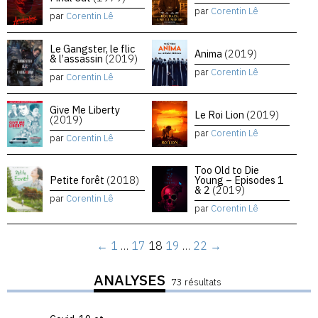
par
Corentin Lê
par
Corentin Lê
Le Gangster, le flic
Anima
(2019)
& l’assassin
(2019)
par
Corentin Lê
par
Corentin Lê
Give Me Liberty
Le Roi Lion
(2019)
(2019)
par
Corentin Lê
par
Corentin Lê
Too Old to Die
Petite forêt
(2018)
Young – Episodes 1
& 2
(2019)
par
Corentin Lê
par
Corentin Lê
←
1
…
17
18
19
…
22
→
ANALYSES
73 résultats