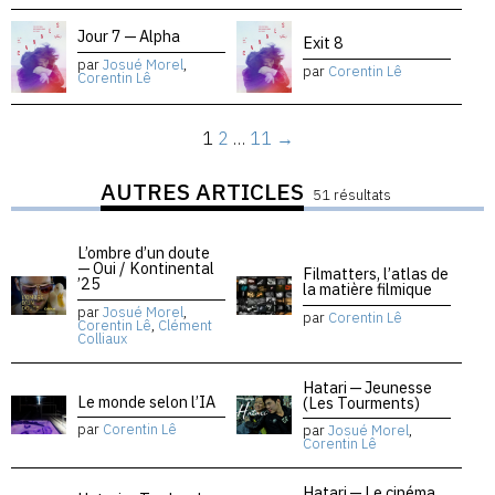
Jour 7 — Alpha
Exit 8
par
Josué Morel
,
par
Corentin Lê
Corentin Lê
1
2
…
11
→
AUTRES ARTICLES
51 résultats
L’ombre d’un doute
— Oui / Kontinental
Filmatters, l’atlas de
’25
la matière filmique
par
Josué Morel
,
par
Corentin Lê
Corentin Lê
,
Clément
Colliaux
Hatari — Jeunesse
Le monde selon l’IA
(Les Tourments)
par
Corentin Lê
par
Josué Morel
,
Corentin Lê
Hatari — Le cinéma