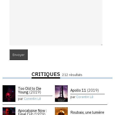
CRITIQUES
212 résultats
Too Old to Die
Apollo 11
(2019)
Young
(2019)
par
Corentin Lê
par
Corentin Lê
Apocalypse Now :
Roubaix, une lumière
Final Cut
(1979)