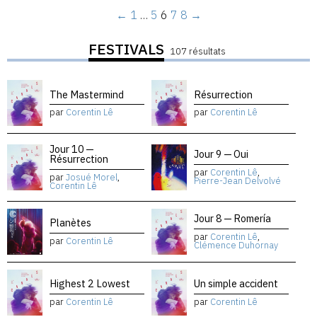
←
1
…
5
6
7
8
→
FESTIVALS
107 résultats
The Mastermind
Résurrection
par
Corentin Lê
par
Corentin Lê
Jour 10 —
Jour 9 — Oui
Résurrection
par
Corentin Lê
,
par
Josué Morel
,
Pierre-Jean Delvolvé
Corentin Lê
Jour 8 — Romería
Planètes
par
Corentin Lê
,
par
Corentin Lê
Clémence Duhornay
Highest 2 Lowest
Un simple accident
par
Corentin Lê
par
Corentin Lê