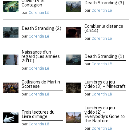
Covid-19 et
Death Stranding (3)
Contagion
par
Corentin Lê
par
Corentin Lê
Combler la distance
Death Stranding (2)
(4h44)
par
Corentin Lê
par
Corentin Lê
Naissance d’un
regard (Les années
Death Stranding (1)
2010)
par
Corentin Lê
par
Corentin Lê
Collisions de Martin
Lumières du jeu
Scorsese
vidéo (3) – Minecraft
par
Corentin Lê
par
Corentin Lê
Lumières du jeu
Trois lectures du
vidéo (2) –
Livre d’image
Everybody’s Gone to
the Rapture
par
Corentin Lê
par
Corentin Lê