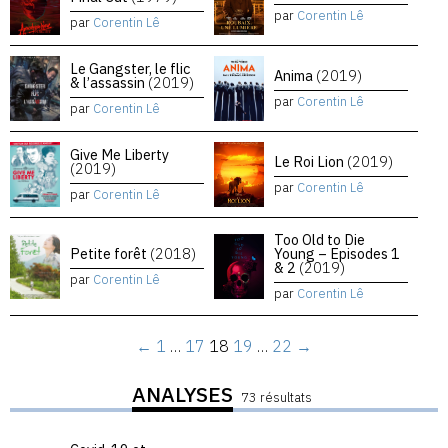
par
Corentin Lê
par
Corentin Lê
Le Gangster, le flic
Anima
(2019)
& l’assassin
(2019)
par
Corentin Lê
par
Corentin Lê
Give Me Liberty
Le Roi Lion
(2019)
(2019)
par
Corentin Lê
par
Corentin Lê
Too Old to Die
Petite forêt
(2018)
Young – Episodes 1
& 2
(2019)
par
Corentin Lê
par
Corentin Lê
←
1
…
17
18
19
…
22
→
ANALYSES
73 résultats