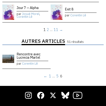
Jour 7 — Alpha
Exit 8
par
Josué Morel
,
par
Corentin Lê
Corentin Lê
1
2
…
11
→
AUTRES ARTICLES
51 résultats
Rencontre avec
Lucrecia Martel
par
Corentin Lê
←
1
…
5
6