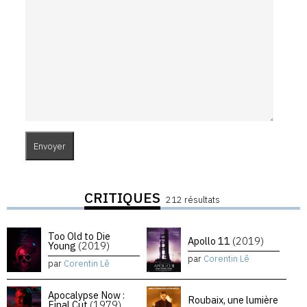
CRITIQUES
212 résultats
Too Old to Die
Apollo 11
(2019)
Young
(2019)
par
Corentin Lê
par
Corentin Lê
Apocalypse Now :
Roubaix, une lumière
Final Cut
(1979)