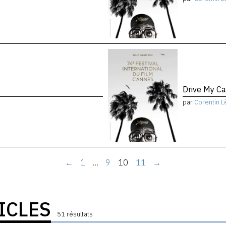
Drive My Ca
par
Corentin L
←
1
…
9
10
11
→
ICLES
51 résultats