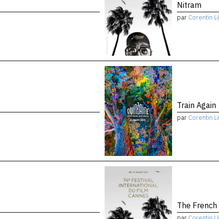
Nitram
par
Corentin L
Train Again
par
Corentin L
The French
par
Corentin L