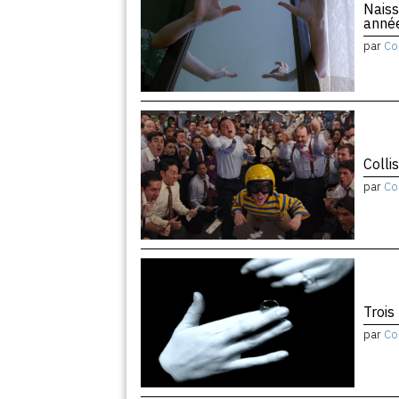
Naiss
anné
par
Co
Colli
par
Co
Trois
par
Co