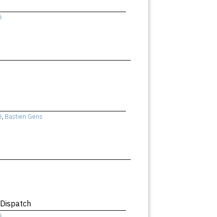
ê
ê
,
Bastien Gens
 Dispatch
ê