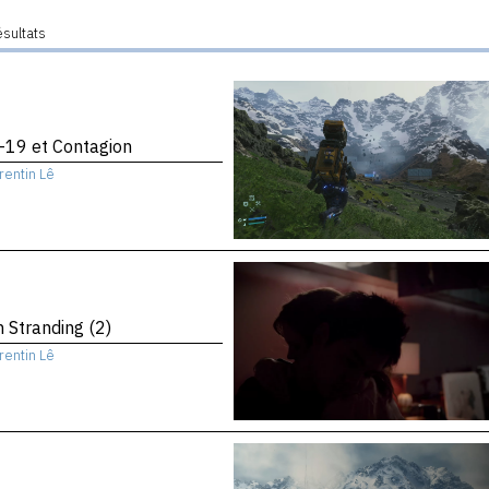
ésultats
-19 et Contagion
rentin Lê
 Stranding (2)
rentin Lê