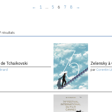
←
1
…
5
6
7
8
→
 résultats
de Tchaïkovski
Zelensky à
érard
par
Corentin L