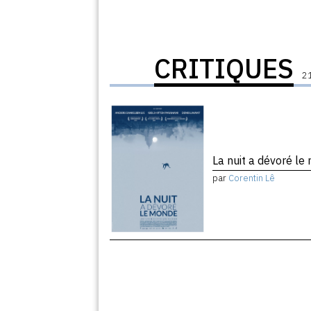
CRITIQUES
21
La nuit a dévoré l
par
Corentin Lê