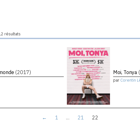
2 résultats
e monde
(2017)
Moi, Tonya
par
Corentin L
←
1
…
21
22