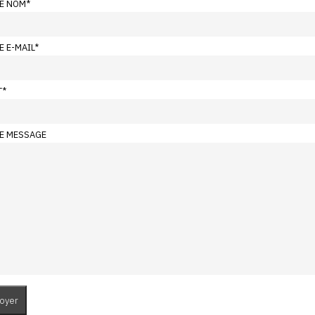
E NOM
*
E E-MAIL
*
T
*
E MESSAGE