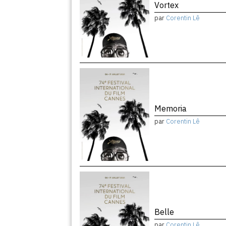
Vortex
par
Corentin Lê
Memoria
par
Corentin Lê
Belle
par
Corentin Lê