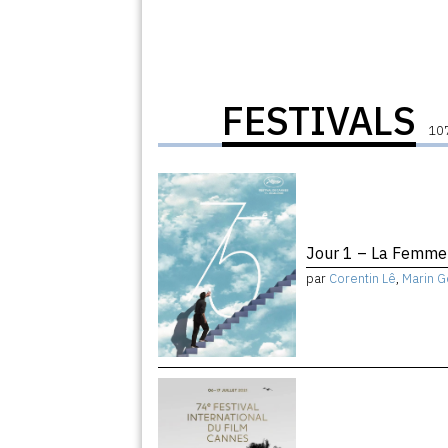
FESTIVALS
107
Jour 1 – La Femme 
par
Corentin Lê
,
Marin G