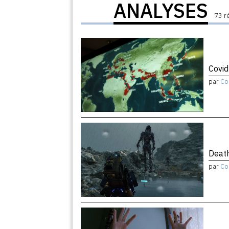
ANALYSES
73 r
Covid
par
Co
Death
par
Co