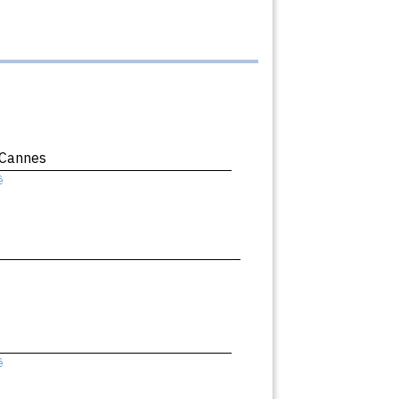
 Cannes
ê
ê