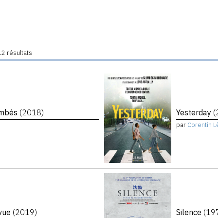
2 résultats
tombés
(2018)
Yesterday
(
par
Corentin L
evue
(2019)
Silence
(19