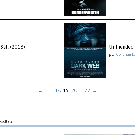
Still
(2018)
Unfriended
par
Corentin L
←
1
…
18
19
20
…
22
→
ésultats