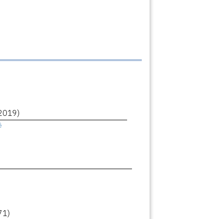
2019)
ê
71)