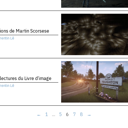
sions de Martin Scorsese
rentin Lê
 lectures du Livre d’image
rentin Lê
←
1
…
5
6
7
8
→