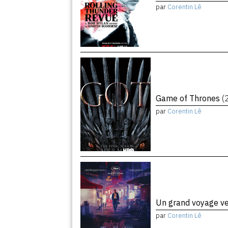
par
Corentin Lê
Game of Thrones
(
par
Corentin Lê
Un grand voyage ve
par
Corentin Lê