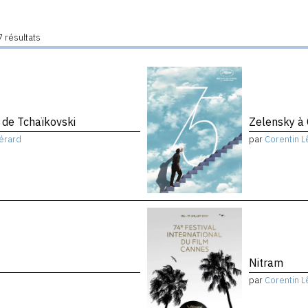
 résultats
de Tchaïkovski
Zelensky à
érard
par
Corentin L
Nitram
par
Corentin L