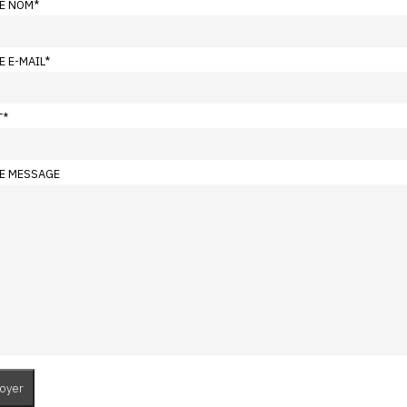
E NOM
*
E E-MAIL
*
T
*
E MESSAGE