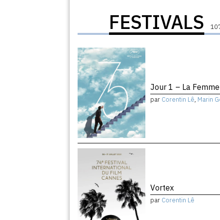
FESTIVALS
107
Jour 1 – La Femme 
par
Corentin Lê
,
Marin G
Vortex
par
Corentin Lê