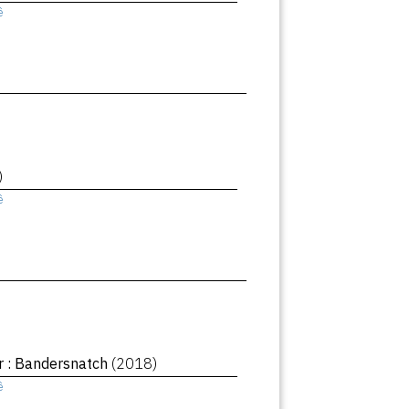
ê
)
ê
r : Bandersnatch
(2018)
ê