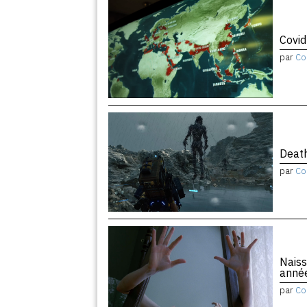
Covid
par
Co
Death
par
Co
Naiss
anné
par
Co