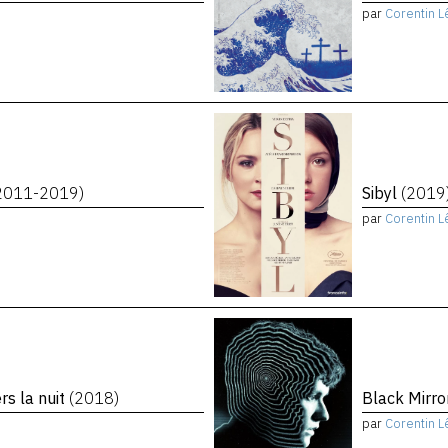
par
Corentin L
2011-2019)
Sibyl
(2019
par
Corentin L
rs la nuit
(2018)
Black Mirro
par
Corentin L