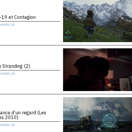
-19 et Contagion
rentin Lê
 Stranding (2)
rentin Lê
ance d’un regard (Les
es 2010)
rentin Lê