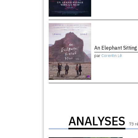
An Elephant Sitting 
par
Corentin Lê
ANALYSES
73 r