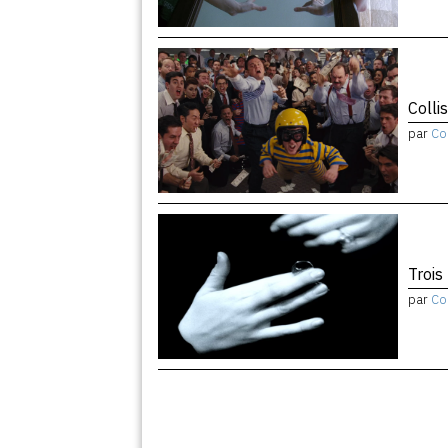
Colli
par
Co
Trois
par
Co