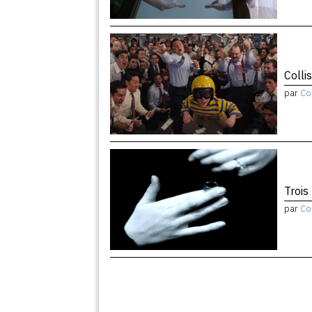
Colli
par
Co
Trois
par
Co