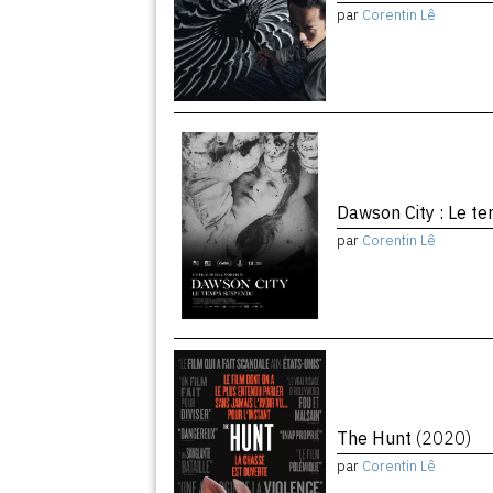
par
Corentin Lê
Dawson City : Le 
par
Corentin Lê
The Hunt
(2020)
par
Corentin Lê