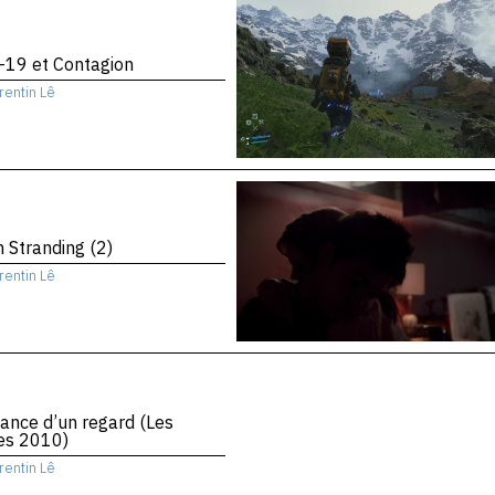
-19 et Contagion
rentin Lê
 Stranding (2)
rentin Lê
ance d’un regard (Les
es 2010)
rentin Lê