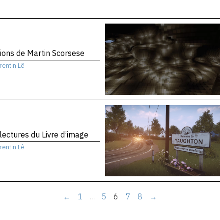
sions de Martin Scorsese
rentin Lê
 lectures du Livre d’image
rentin Lê
←
1
…
5
6
7
8
→