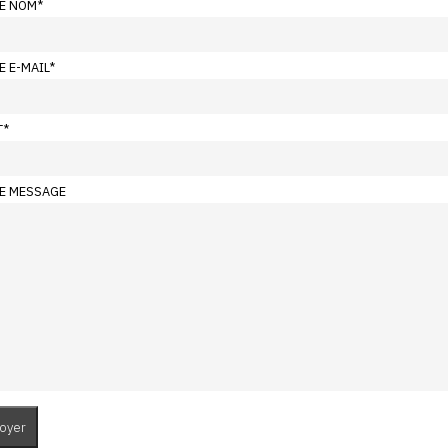
E NOM
*
E E-MAIL
*
T
*
E MESSAGE