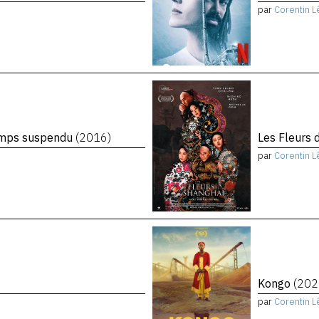
par
Corentin L
temps suspendu
(2016)
Les Fleurs 
par
Corentin L
Kongo
(202
par
Corentin L