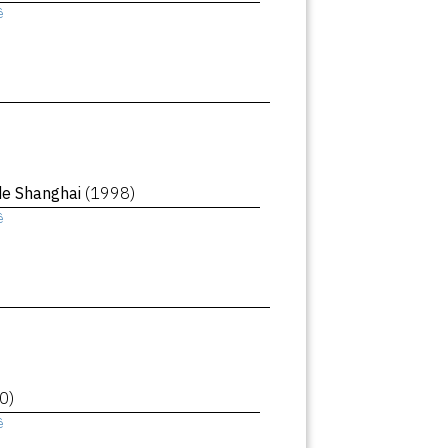
ê
de Shanghai
(1998)
ê
0)
ê