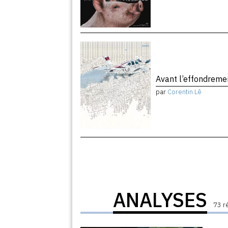
Avant l’effondrem
par
Corentin Lê
ANALYSES
73 r