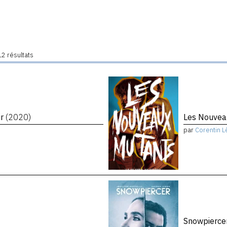
2 résultats
ir
(2020)
Les Nouvea
par
Corentin L
Snowpierce