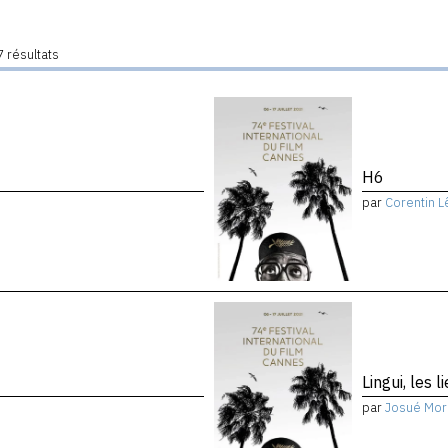
 résultats
H6
par
Corentin L
Lingui, les 
par
Josué Mor