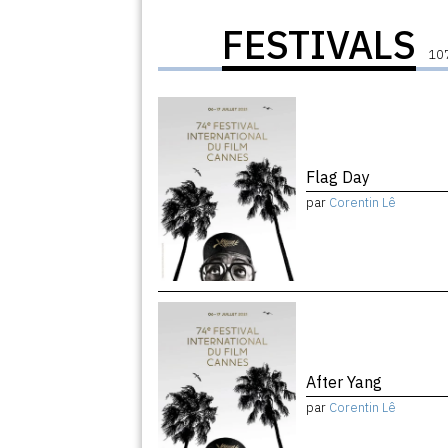
FESTIVALS
107
Flag Day
par
Corentin Lê
After Yang
par
Corentin Lê