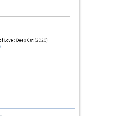
of Love : Deep Cut
(2020)
ê