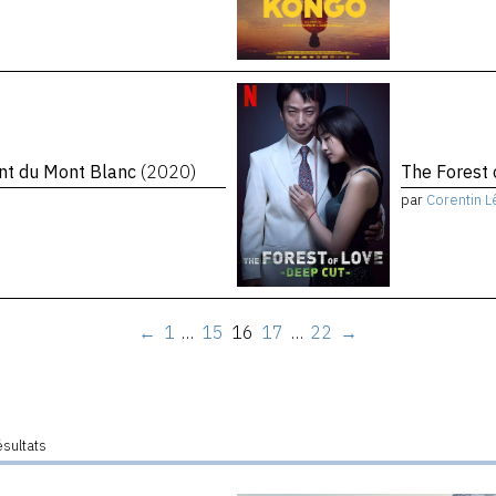
ent du Mont Blanc
(2020)
The Forest 
par
Corentin L
←
1
…
15
16
17
…
22
→
ésultats