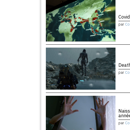
Covid
par
Co
Death
par
Co
Naiss
anné
par
Co