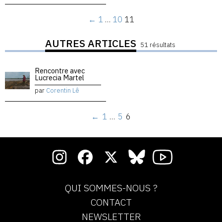
←
1
…
10
11
AUTRES ARTICLES
51 résultats
Rencontre avec
Lucrecia Martel
par
Corentin Lê
←
1
…
5
6
QUI SOMMES-NOUS ?
CONTACT
NEWSLETTER