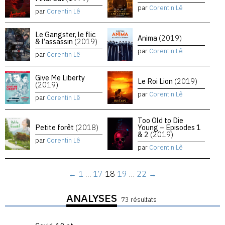
par
Corentin Lê
par
Corentin Lê
Le Gangster, le flic
Anima
(2019)
& l’assassin
(2019)
par
Corentin Lê
par
Corentin Lê
Give Me Liberty
Le Roi Lion
(2019)
(2019)
par
Corentin Lê
par
Corentin Lê
Too Old to Die
Petite forêt
(2018)
Young – Episodes 1
& 2
(2019)
par
Corentin Lê
par
Corentin Lê
←
1
…
17
18
19
…
22
→
ANALYSES
73 résultats