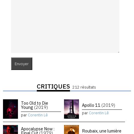
CRITIQUES
212 résultats
Too Old to Die
Apollo 11
(2019)
Young
(2019)
par
Corentin Lê
par
Corentin Lê
Apocalypse Now :
Roubaix, une lumière
Final Cut
(1979)