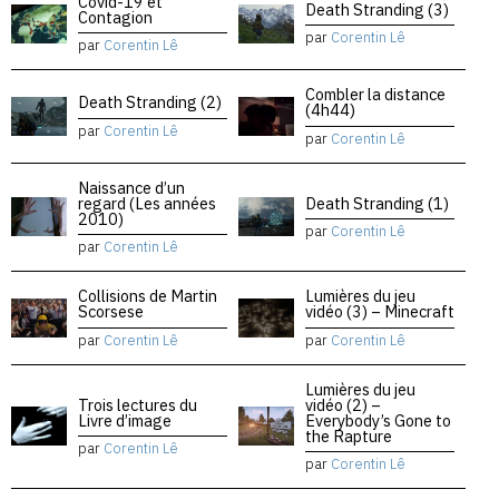
Covid-19 et
Death Stranding (3)
Contagion
par
Corentin Lê
par
Corentin Lê
Combler la distance
Death Stranding (2)
(4h44)
par
Corentin Lê
par
Corentin Lê
Naissance d’un
regard (Les années
Death Stranding (1)
2010)
par
Corentin Lê
par
Corentin Lê
Collisions de Martin
Lumières du jeu
Scorsese
vidéo (3) – Minecraft
par
Corentin Lê
par
Corentin Lê
Lumières du jeu
Trois lectures du
vidéo (2) –
Livre d’image
Everybody’s Gone to
the Rapture
par
Corentin Lê
par
Corentin Lê