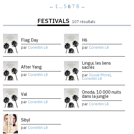
←
1
…
5
6
7
8
→
FESTIVALS
107 résultats
Flag Day
H6
par
Corentin Lê
par
Corentin Lê
Lingui, les liens
After Yang
sacrés
par
Corentin Lê
par
Josué Morel
,
Corentin Lê
Onoda, 10 000 nuits
Val
dans la jungle
par
Corentin Lê
par
Corentin Lê
Sibyl
par
Corentin Lê