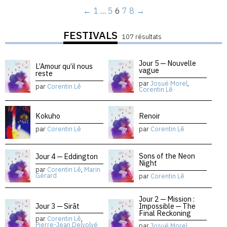
←
1
…
5
6
7
8
→
FESTIVALS
107 résultats
Jour 5 — Nouvelle
L’Amour qu’il nous
vague
reste
par
Josué Morel
,
par
Corentin Lê
Corentin Lê
Kokuho
Renoir
par
Corentin Lê
par
Corentin Lê
Sons of the Neon
Jour 4 — Eddington
Night
par
Corentin Lê
,
Marin
Gérard
par
Corentin Lê
Jour 2 — Mission :
Jour 3 — Sirāt
Impossible — The
Final Reckoning
par
Corentin Lê
,
Pierre-Jean Delvolvé
par
Josué Morel
,