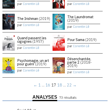
par
Corentin Lê
par
Corentin Lê
The Laundromat
The Irishman
(2019)
(2019)
par
Corentin Lê
par
Corentin Lê
Quand passent les
Pour Sama
(2019)
cigognes
(1957)
par
Corentin Lê
par
Corentin Lê
Désenchantée,
Psychomagie, un art
partie 2
(2018-
pour guérir
(2019)
2019)
par
Corentin Lê
par
Corentin Lê
←
1
…
16
17
18
…
22
→
ANALYSES
73 résultats