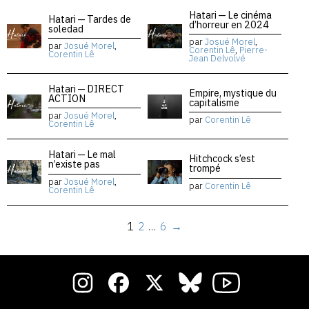
Hatari — Le cinéma
Hatari — Tardes de
d’horreur en 2024
soledad
par
Josué Morel
,
par
Josué Morel
,
Corentin Lê
,
Pierre-
Corentin Lê
Jean Delvolvé
Hatari — DIRECT
Empire, mystique du
ACTION
capitalisme
par
Josué Morel
,
par
Corentin Lê
Corentin Lê
Hatari — Le mal
Hitchcock s’est
n’existe pas
trompé
par
Josué Morel
,
par
Corentin Lê
Corentin Lê
1
2
…
6
→