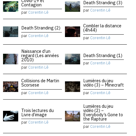
Covid-19 et
Death Stranding (3)
Contagion
par
Corentin Lê
par
Corentin Lê
Combler la distance
Death Stranding (2)
(4h44)
par
Corentin Lê
par
Corentin Lê
Naissance d’un
regard (Les années
Death Stranding (1)
2010)
par
Corentin Lê
par
Corentin Lê
Collisions de Martin
Lumières du jeu
Scorsese
vidéo (3) – Minecraft
par
Corentin Lê
par
Corentin Lê
Lumières du jeu
Trois lectures du
vidéo (2) –
Livre d’image
Everybody’s Gone to
the Rapture
par
Corentin Lê
par
Corentin Lê