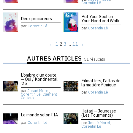
Corentin Lê
Put Your Soul on
Deux procureurs
Your Hand and Walk
par
Corentin Lê
par
Corentin Lê
←
1
2
3
…
11
→
AUTRES ARTICLES
51 résultats
L’ombre d’un doute
— Oui / Kontinental
Filmatters, l’atlas de
’25
la matière filmique
par
Josué Morel
,
par
Corentin Lê
Corentin Lê
,
Clément
Colliaux
Hatari — Jeunesse
Le monde selon l’IA
(Les Tourments)
par
Corentin Lê
par
Josué Morel
,
Corentin Lê