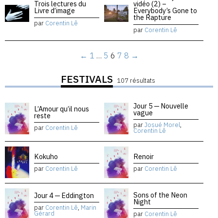
Trois lectures du
vidéo (2) –
Livre d’image
Everybody’s Gone to
the Rapture
par
Corentin Lê
par
Corentin Lê
←
1
…
5
6
7
8
→
FESTIVALS
107 résultats
Jour 5 — Nouvelle
L’Amour qu’il nous
vague
reste
par
Josué Morel
,
par
Corentin Lê
Corentin Lê
Kokuho
Renoir
par
Corentin Lê
par
Corentin Lê
Sons of the Neon
Jour 4 — Eddington
Night
par
Corentin Lê
,
Marin
Gérard
par
Corentin Lê