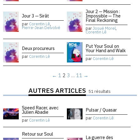
Jour 2 — Mission :
Jour 3 — Sirāt
Impossible — The
Final Reckoning
par
Corentin Lê
,
Pierre-Jean Delvolvé
par
Josué Morel
,
Corentin Lê
Put Your Soul on
Deux procureurs
Your Hand and Walk
par
Corentin Lê
par
Corentin Lê
←
1
2
3
…
11
→
AUTRES ARTICLES
51 résultats
Speed Racer, avec
Pulsar / Quasar
Julien Abadie
par
Corentin Lê
par
Corentin Lê
Retour sur Soul
La guerre des