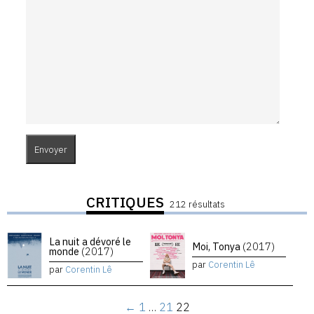
CRITIQUES
212 résultats
La nuit a dévoré le
Moi, Tonya
(2017)
monde
(2017)
par
Corentin Lê
par
Corentin Lê
←
1
…
21
22