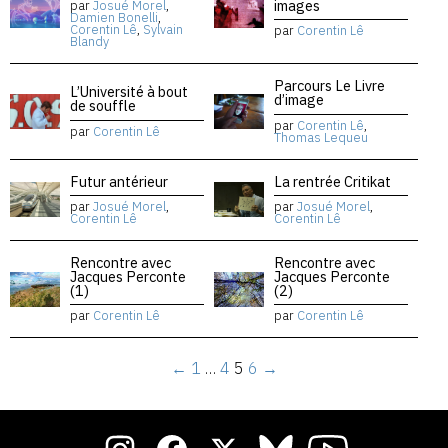
images
par
Josué Morel
,
Damien Bonelli
,
Corentin Lê
,
Sylvain
par
Corentin Lê
Blandy
Parcours Le Livre
L’Université à bout
d’image
de souffle
par
Corentin Lê
,
par
Corentin Lê
Thomas Lequeu
Futur antérieur
La rentrée Critikat
par
Josué Morel
,
par
Josué Morel
,
Corentin Lê
Corentin Lê
Rencontre avec
Rencontre avec
Jacques Perconte
Jacques Perconte
(1)
(2)
par
Corentin Lê
par
Corentin Lê
←
1
…
4
5
6
→