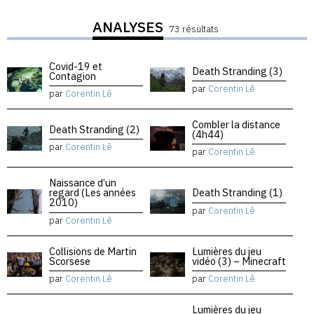
ANALYSES
73 résultats
Covid-19 et
Death Stranding (3)
Contagion
par
Corentin Lê
par
Corentin Lê
Combler la distance
Death Stranding (2)
(4h44)
par
Corentin Lê
par
Corentin Lê
Naissance d’un
regard (Les années
Death Stranding (1)
2010)
par
Corentin Lê
par
Corentin Lê
Collisions de Martin
Lumières du jeu
Scorsese
vidéo (3) – Minecraft
par
Corentin Lê
par
Corentin Lê
Lumières du jeu