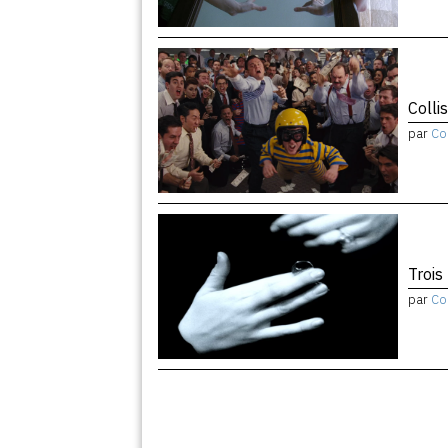
Colli
par
Co
Trois
par
Co