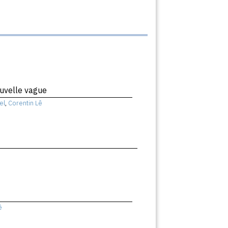
uvelle vague
el
,
Corentin Lê
ê