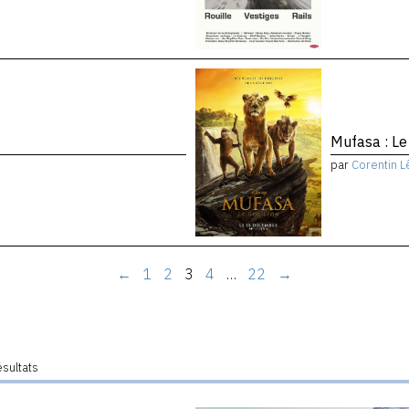
Mufasa : Le
par
Corentin L
←
1
2
3
4
…
22
→
ésultats