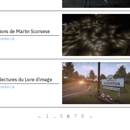
sions de Martin Scorsese
rentin Lê
 lectures du Livre d’image
rentin Lê
←
1
…
5
6
7
8
→