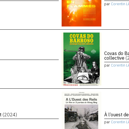
par
Corentin L
Covas do Ba
collective
(
par
Corentin L
et
(2024)
À l’ouest de
par
Corentin L