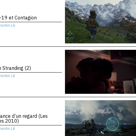
-19 et Contagion
rentin Lê
 Stranding (2)
rentin Lê
ance d’un regard (Les
es 2010)
rentin Lê