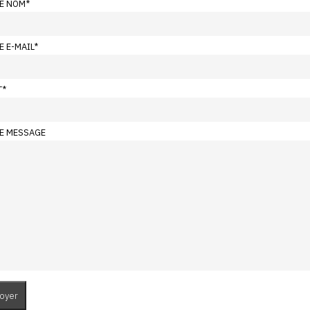
E NOM
*
E E-MAIL
*
T
*
E MESSAGE