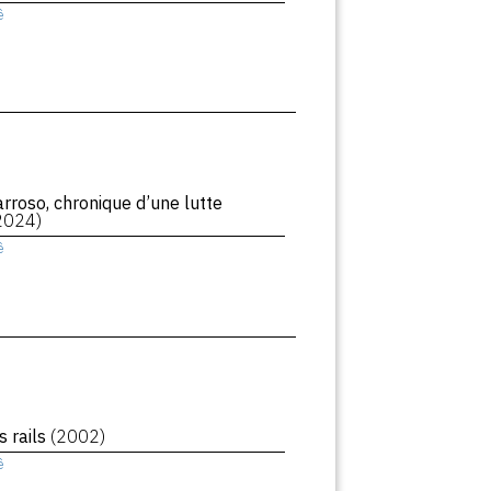
ê
rroso, chronique d’une lutte
2024)
ê
s rails
(2002)
ê