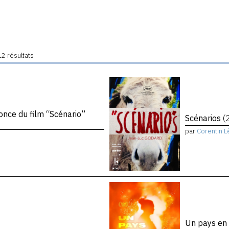
2 résultats
once du film “Scénario”
Scénarios
(
par
Corentin L
Un pays e