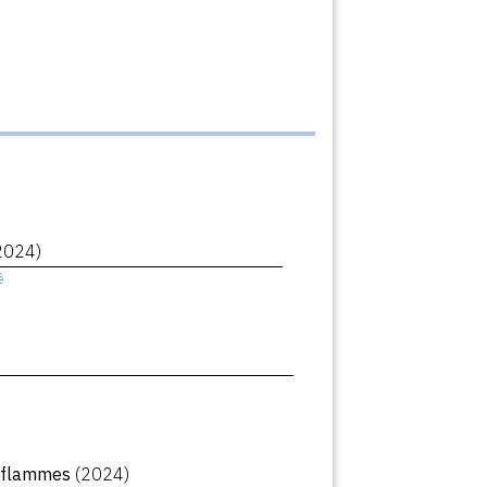
2024)
ê
n flammes
(2024)