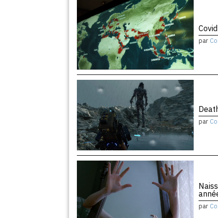
Covid
par
Co
Death
par
Co
Naiss
anné
par
Co