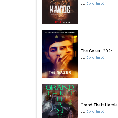
par
Corentin Lê
The Gazer
(2024)
par
Corentin Lê
Grand Theft Haml
par
Corentin Lê