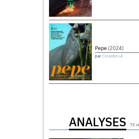
Pepe
(2024)
par
Corentin Lê
ANALYSES
73 r