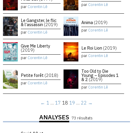
par
Corentin Lê
par
Corentin Lê
Le Gangster, le flic
Anima
(2019)
& l’assassin
(2019)
par
Corentin Lê
par
Corentin Lê
Give Me Liberty
Le Roi Lion
(2019)
(2019)
par
Corentin Lê
par
Corentin Lê
Too Old to Die
Petite forêt
(2018)
Young – Episodes 1
& 2
(2019)
par
Corentin Lê
par
Corentin Lê
←
1
…
17
18
19
…
22
→
ANALYSES
73 résultats