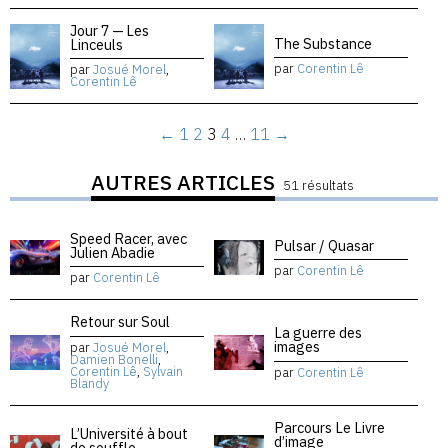
Jour 7 — Les
The Substance
Linceuls
par
Corentin Lê
par
Josué Morel
,
Corentin Lê
←
1
2
3
4
…
11
→
AUTRES ARTICLES
51 résultats
Speed Racer, avec
Pulsar / Quasar
Julien Abadie
par
Corentin Lê
par
Corentin Lê
Retour sur Soul
La guerre des
images
par
Josué Morel
,
Damien Bonelli
,
Corentin Lê
,
Sylvain
par
Corentin Lê
Blandy
Parcours Le Livre
L’Université à bout
d’image
de souffle