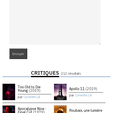
CRITIQUES
212 résultats
Too Old to Die
Apollo 11
(2019)
Young
(2019)
par
Corentin Lê
par
Corentin Lê
Apocalypse Now :
Roubaix, une lumière
Final Cut
(1979)