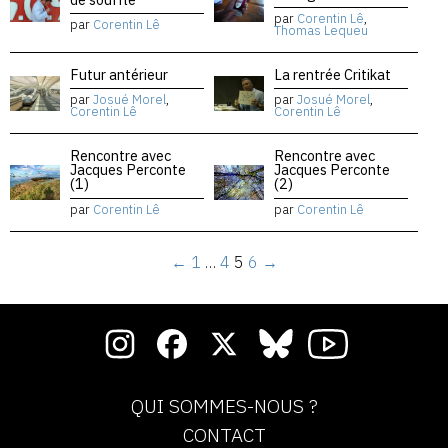
par
Corentin Lê
,
par
Corentin Lê
Thomas Lequeu
Futur antérieur
La rentrée Critikat
par
Josué Morel
,
par
Josué Morel
,
Corentin Lê
Corentin Lê
Rencontre avec
Rencontre avec
Jacques Perconte
Jacques Perconte
(1)
(2)
par
Corentin Lê
par
Corentin Lê
←
1
…
4
5
6
→
QUI SOMMES-NOUS ?
CONTACT