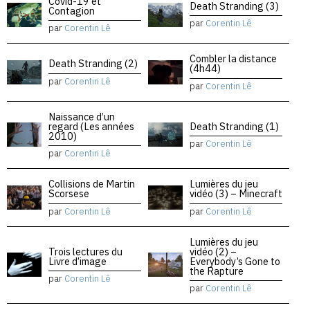
Covid-19 et
Death Stranding (3)
Contagion
par
Corentin Lê
par
Corentin Lê
Combler la distance
Death Stranding (2)
(4h44)
par
Corentin Lê
par
Corentin Lê
Naissance d’un
regard (Les années
Death Stranding (1)
2010)
par
Corentin Lê
par
Corentin Lê
Collisions de Martin
Lumières du jeu
Scorsese
vidéo (3) – Minecraft
par
Corentin Lê
par
Corentin Lê
Lumières du jeu
Trois lectures du
vidéo (2) –
Livre d’image
Everybody’s Gone to
the Rapture
par
Corentin Lê
par
Corentin Lê