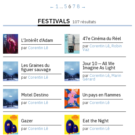
←
1
…
5
6
7
8
→
FESTIVALS
107 résultats
47e Cinéma du Réel
L’Intérêt d’Adam
par
Corentin Lê
,
Robin
par
Corentin Lê
Vaz
Jour 10 — All We
Les Graines du
Imagine As Light
figuier sauvage
par
Corentin Lê
,
Marin
par
Corentin Lê
Gérard
Motel Destino
Un pays en flammes
par
Corentin Lê
par
Corentin Lê
Gazer
Eat the Night
par
Corentin Lê
par
Corentin Lê