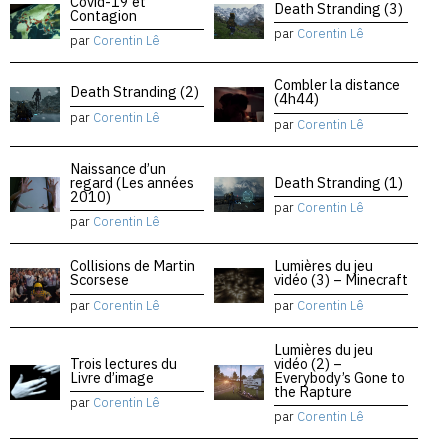
Covid-19 et
Death Stranding (3)
Contagion
par
Corentin Lê
par
Corentin Lê
Combler la distance
Death Stranding (2)
(4h44)
par
Corentin Lê
par
Corentin Lê
Naissance d’un
regard (Les années
Death Stranding (1)
2010)
par
Corentin Lê
par
Corentin Lê
Collisions de Martin
Lumières du jeu
Scorsese
vidéo (3) – Minecraft
par
Corentin Lê
par
Corentin Lê
Lumières du jeu
Trois lectures du
vidéo (2) –
Livre d’image
Everybody’s Gone to
the Rapture
par
Corentin Lê
par
Corentin Lê