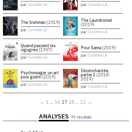
par
Corentin Lê
par
Corentin Lê
The Laundromat
The Irishman
(2019)
(2019)
par
Corentin Lê
par
Corentin Lê
Quand passent les
Pour Sama
(2019)
cigognes
(1957)
par
Corentin Lê
par
Corentin Lê
Désenchantée,
Psychomagie, un art
partie 2
(2018-
pour guérir
(2019)
2019)
par
Corentin Lê
par
Corentin Lê
←
1
…
16
17
18
…
22
→
ANALYSES
73 résultats