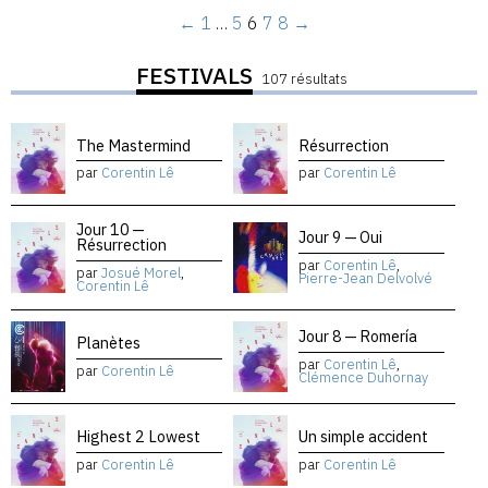
←
1
…
5
6
7
8
→
FESTIVALS
107 résultats
The Mastermind
Résurrection
par
Corentin Lê
par
Corentin Lê
Jour 10 —
Jour 9 — Oui
Résurrection
par
Corentin Lê
,
par
Josué Morel
,
Pierre-Jean Delvolvé
Corentin Lê
Jour 8 — Romería
Planètes
par
Corentin Lê
,
par
Corentin Lê
Clémence Duhornay
Highest 2 Lowest
Un simple accident
par
Corentin Lê
par
Corentin Lê