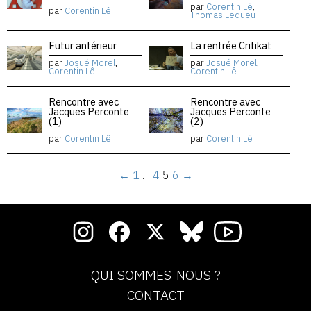
par
Corentin Lê
,
par
Corentin Lê
Thomas Lequeu
Futur antérieur
La rentrée Critikat
par
Josué Morel
,
par
Josué Morel
,
Corentin Lê
Corentin Lê
Rencontre avec
Rencontre avec
Jacques Perconte
Jacques Perconte
(1)
(2)
par
Corentin Lê
par
Corentin Lê
←
1
…
4
5
6
→
QUI SOMMES-NOUS ?
CONTACT