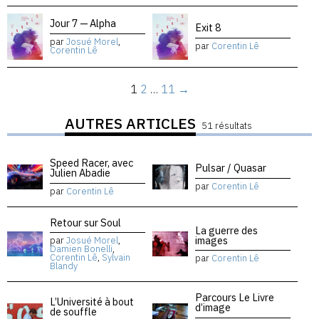
Jour 7 — Alpha
Exit 8
par
Josué Morel
,
par
Corentin Lê
Corentin Lê
1
2
…
11
→
AUTRES ARTICLES
51 résultats
Speed Racer, avec
Pulsar / Quasar
Julien Abadie
par
Corentin Lê
par
Corentin Lê
Retour sur Soul
La guerre des
images
par
Josué Morel
,
Damien Bonelli
,
Corentin Lê
,
Sylvain
par
Corentin Lê
Blandy
Parcours Le Livre
L’Université à bout
d’image
de souffle