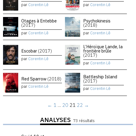
par
Corentin Lê
par
Corentin Lê
Otages à Entebbe
Psychokinesis
(2017)
(2018)
par
Corentin Lê
par
Corentin Lê
L’Héroïque Lande, la
Escobar
(2017)
frontière brûle
(2017)
par
Corentin Lê
par
Corentin Lê
Battleship Island
Red Sparrow
(2018)
(2017)
par
Corentin Lê
par
Corentin Lê
←
1
…
20
21
22
→
ANALYSES
73 résultats