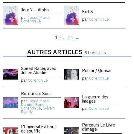
Jour 7 — Alpha
Exit 8
par
Josué Morel
,
par
Corentin Lê
Corentin Lê
1
2
…
11
→
AUTRES ARTICLES
51 résultats
Speed Racer, avec
Pulsar / Quasar
Julien Abadie
par
Corentin Lê
par
Corentin Lê
Retour sur Soul
La guerre des
images
par
Josué Morel
,
Damien Bonelli
,
Corentin Lê
,
Sylvain
par
Corentin Lê
Blandy
Parcours Le Livre
L’Université à bout
d’image
de souffle