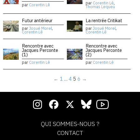
par
Corentin Lê
,
par
Corentin Lê
Thomas Lequeu
Futur antérieur
La rentrée Critikat
par
Josué Morel
,
par
Josué Morel
,
Corentin Lê
Corentin Lê
Rencontre avec
Rencontre avec
Jacques Perconte
Jacques Perconte
(1)
(2)
par
Corentin Lê
par
Corentin Lê
←
1
…
4
5
6
→
QUI SOMMES-NOUS ?
CONTACT