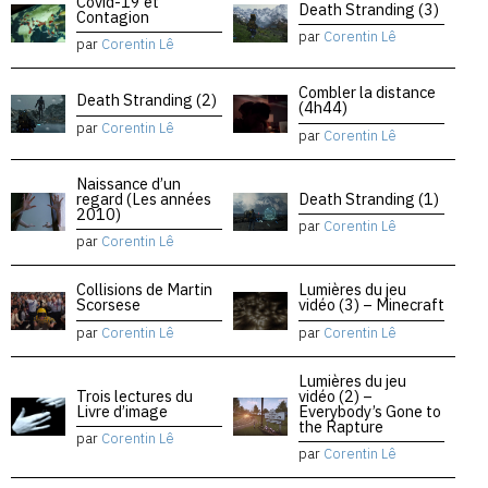
Covid-19 et
Death Stranding (3)
Contagion
par
Corentin Lê
par
Corentin Lê
Combler la distance
Death Stranding (2)
(4h44)
par
Corentin Lê
par
Corentin Lê
Naissance d’un
regard (Les années
Death Stranding (1)
2010)
par
Corentin Lê
par
Corentin Lê
Collisions de Martin
Lumières du jeu
Scorsese
vidéo (3) – Minecraft
par
Corentin Lê
par
Corentin Lê
Lumières du jeu
Trois lectures du
vidéo (2) –
Livre d’image
Everybody’s Gone to
the Rapture
par
Corentin Lê
par
Corentin Lê