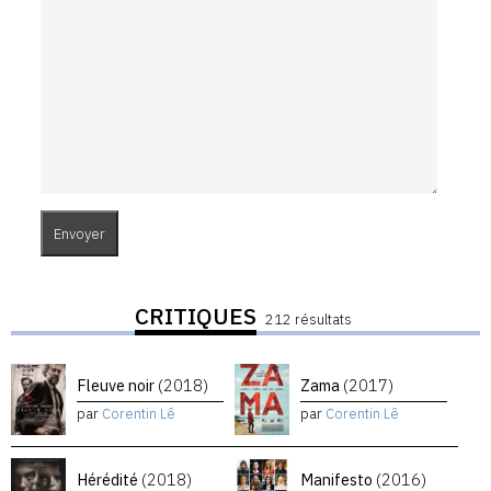
CRITIQUES
212 résultats
Fleuve noir
(2018)
Zama
(2017)
par
Corentin Lê
par
Corentin Lê
Hérédité
(2018)
Manifesto
(2016)