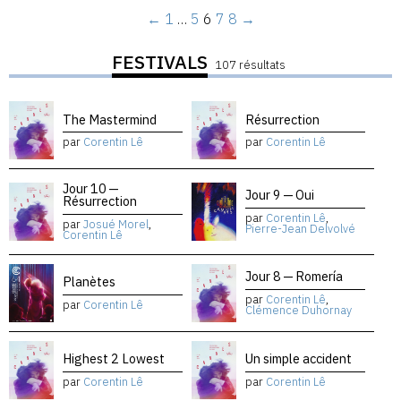
←
1
…
5
6
7
8
→
FESTIVALS
107 résultats
The Mastermind
Résurrection
par
Corentin Lê
par
Corentin Lê
Jour 10 —
Jour 9 — Oui
Résurrection
par
Corentin Lê
,
par
Josué Morel
,
Pierre-Jean Delvolvé
Corentin Lê
Jour 8 — Romería
Planètes
par
Corentin Lê
,
par
Corentin Lê
Clémence Duhornay
Highest 2 Lowest
Un simple accident
par
Corentin Lê
par
Corentin Lê