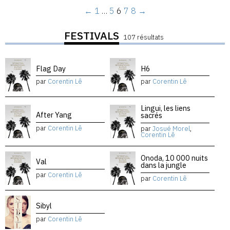
←
1
…
5
6
7
8
→
FESTIVALS
107 résultats
Flag Day
H6
par
Corentin Lê
par
Corentin Lê
Lingui, les liens
After Yang
sacrés
par
Corentin Lê
par
Josué Morel
,
Corentin Lê
Onoda, 10 000 nuits
Val
dans la jungle
par
Corentin Lê
par
Corentin Lê
Sibyl
par
Corentin Lê