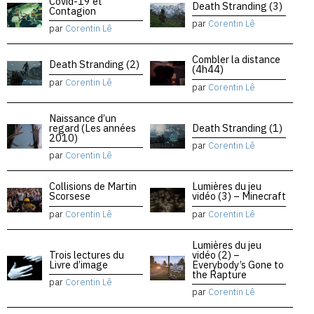
Covid-19 et
Death Stranding (3)
Contagion
par
Corentin Lê
par
Corentin Lê
Combler la distance
Death Stranding (2)
(4h44)
par
Corentin Lê
par
Corentin Lê
Naissance d’un
regard (Les années
Death Stranding (1)
2010)
par
Corentin Lê
par
Corentin Lê
Collisions de Martin
Lumières du jeu
Scorsese
vidéo (3) – Minecraft
par
Corentin Lê
par
Corentin Lê
Lumières du jeu
Trois lectures du
vidéo (2) –
Livre d’image
Everybody’s Gone to
the Rapture
par
Corentin Lê
par
Corentin Lê