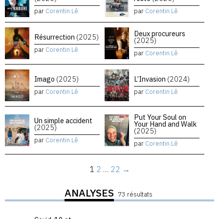
par
Corentin Lê
par
Corentin Lê
Deux procureurs
Résurrection
(2025)
(2025)
par
Corentin Lê
par
Corentin Lê
Imago
(2025)
L’Invasion
(2024)
par
Corentin Lê
par
Corentin Lê
Put Your Soul on
Un simple accident
Your Hand and Walk
(2025)
(2025)
par
Corentin Lê
par
Corentin Lê
1
2
…
22
→
ANALYSES
73 résultats