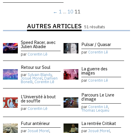
←
1
…
10
11
AUTRES ARTICLES
51 résultats
Speed Racer, avec
Pulsar / Quasar
Julien Abadie
par
Corentin Lê
par
Corentin Lê
Retour sur Soul
La guerre des
images
par
Sylvain Blandy
,
Josué Morel
,
Damien
par
Corentin Lê
Bonelli
,
Corentin Lê
Parcours Le Livre
L’Université à bout
d’image
de souffle
par
Corentin Lê
,
par
Corentin Lê
Thomas Lequeu
Futur antérieur
La rentrée Critikat
par
Josué Morel
,
par
Josué Morel
,