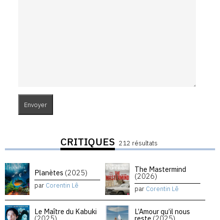
CRITIQUES
212 résultats
The Mastermind
Planètes
(2025)
(2026)
par
Corentin Lê
par
Corentin Lê
Le Maître du Kabuki
L’Amour qu’il nous
(2025)
reste
(2025)