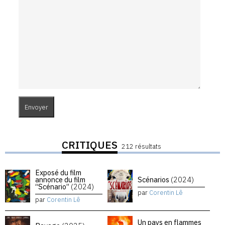
CRITIQUES
212 résultats
Exposé du film
annonce du film
Scénarios
(2024)
“Scénario”
(2024)
par
Corentin Lê
par
Corentin Lê
Un pays en flammes