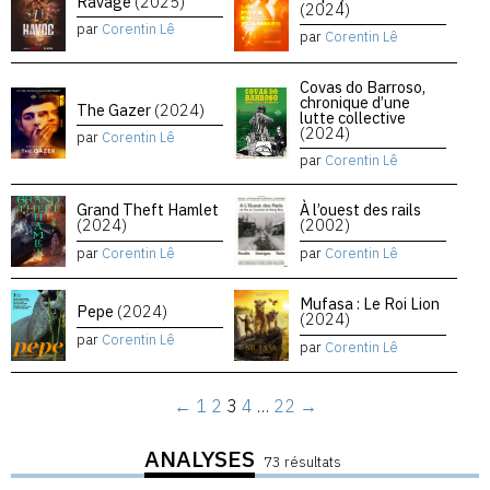
Ravage
(2025)
(2024)
par
Corentin Lê
par
Corentin Lê
Covas do Barroso,
chronique d’une
The Gazer
(2024)
lutte collective
(2024)
par
Corentin Lê
par
Corentin Lê
Grand Theft Hamlet
À l’ouest des rails
(2024)
(2002)
par
Corentin Lê
par
Corentin Lê
Mufasa : Le Roi Lion
Pepe
(2024)
(2024)
par
Corentin Lê
par
Corentin Lê
←
1
2
3
4
…
22
→
ANALYSES
73 résultats