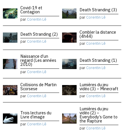
Covid-19 et
Death Stranding (3)
Contagion
par
Corentin Lê
par
Corentin Lê
Combler la distance
Death Stranding (2)
(4h44)
par
Corentin Lê
par
Corentin Lê
Naissance d’un
regard (Les années
Death Stranding (1)
2010)
par
Corentin Lê
par
Corentin Lê
Collisions de Martin
Lumières du jeu
Scorsese
vidéo (3) – Minecraft
par
Corentin Lê
par
Corentin Lê
Lumières du jeu
Trois lectures du
vidéo (2) –
Livre d’image
Everybody’s Gone to
the Rapture
par
Corentin Lê
par
Corentin Lê