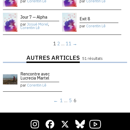
par
Corentin Lê
par
Corentin Lê
Jour 7 — Alpha
Exit 8
par
Josué Morel
,
par
Corentin Lê
Corentin Lê
1
2
…
11
→
AUTRES ARTICLES
51 résultats
Rencontre avec
Lucrecia Martel
par
Corentin Lê
←
1
…
5
6