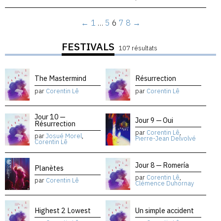
←
1
…
5
6
7
8
→
FESTIVALS
107 résultats
The Mastermind
Résurrection
par
Corentin Lê
par
Corentin Lê
Jour 10 —
Jour 9 — Oui
Résurrection
par
Corentin Lê
,
par
Josué Morel
,
Pierre-Jean Delvolvé
Corentin Lê
Jour 8 — Romería
Planètes
par
Corentin Lê
,
par
Corentin Lê
Clémence Duhornay
Highest 2 Lowest
Un simple accident