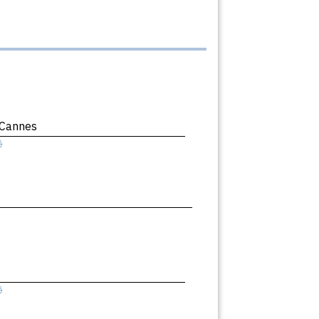
 Cannes
ê
ê