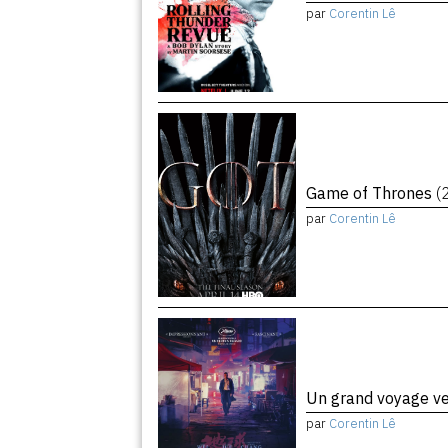
par
Corentin Lê
Game of Thrones
(
par
Corentin Lê
Un grand voyage ve
par
Corentin Lê