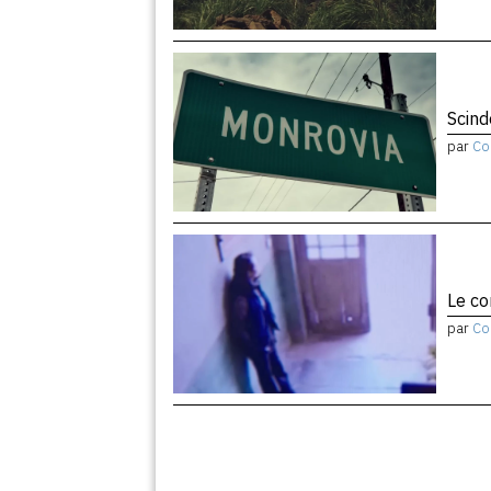
Scind
par
Co
Le co
par
Co