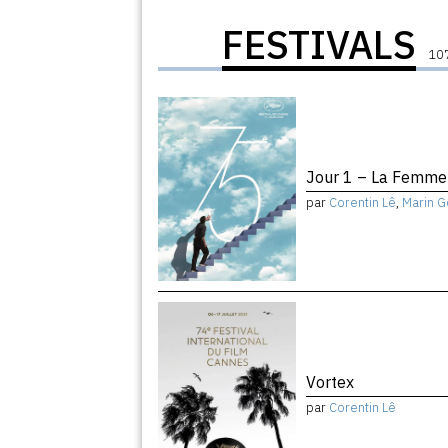
FESTIVALS
107
Jour 1 – La Femme 
par
Corentin Lê
,
Marin G
Vortex
par
Corentin Lê