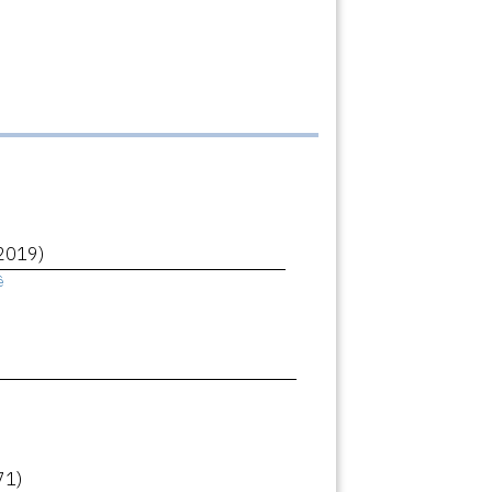
2019)
ê
71)