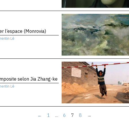
er l’espace (Monrovia)
rentin Lê
mposite selon Jia Zhang-ke
rentin Lê
←
1
…
6
7
8
→