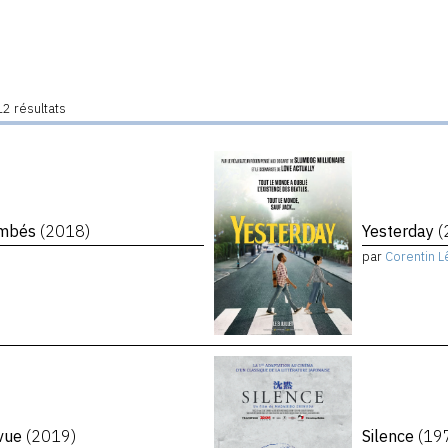
2 résultats
tombés
(2018)
Yesterday
(
par
Corentin L
evue
(2019)
Silence
(19