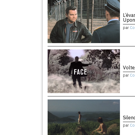
L’éva
Upon
par
Co
Volte
par
Co
Silen
par
Co