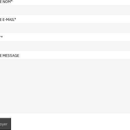
E NOM
*
E E-MAIL
*
T
*
E MESSAGE