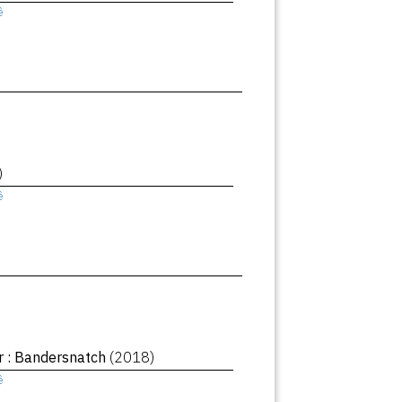
ê
)
ê
r : Bandersnatch
(2018)
ê