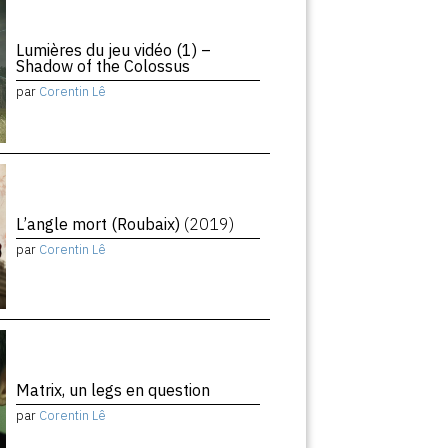
Lumières du jeu vidéo (1) –
Shadow of the Colossus
par
Corentin Lê
L’angle mort (Roubaix)
(2019)
par
Corentin Lê
Matrix, un legs en question
par
Corentin Lê