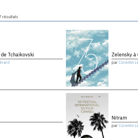
 résultats
de Tchaïkovski
Zelensky à
érard
par
Corentin L
Nitram
par
Corentin L