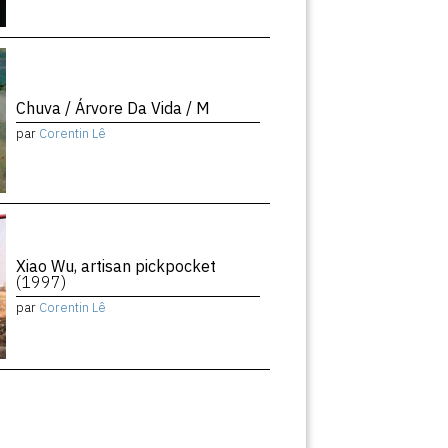
Chuva / Árvore Da Vida / M
par
Corentin Lê
Xiao Wu, artisan pickpocket
(1997)
par
Corentin Lê