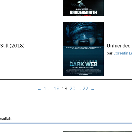
Still
(2018)
Unfriended
par
Corentin L
←
1
…
18
19
20
…
22
→
ésultats