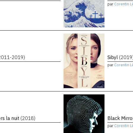
par
Corentin L
2011-2019)
Sibyl
(2019
par
Corentin L
rs la nuit
(2018)
Black Mirro
par
Corentin L