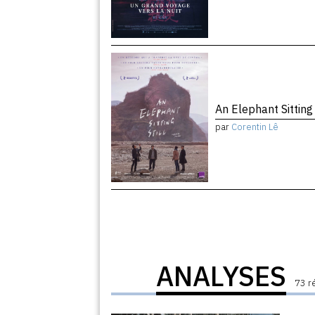
An Elephant Sitting 
par
Corentin Lê
ANALYSES
73 r