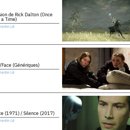
sion de Rick Dalton (Once
 a Time)
rentin Lê
/Face (Génériques)
rentin Lê
ce (1971) / Silence (2017)
rentin Lê