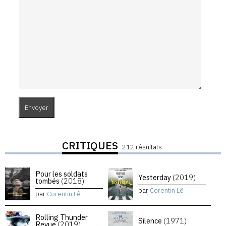
CRITIQUES
212 résultats
Pour les soldats
Yesterday
(2019)
tombés
(2018)
par
Corentin Lê
par
Corentin Lê
Rolling Thunder
Silence
(1971)
Revue
(2019)