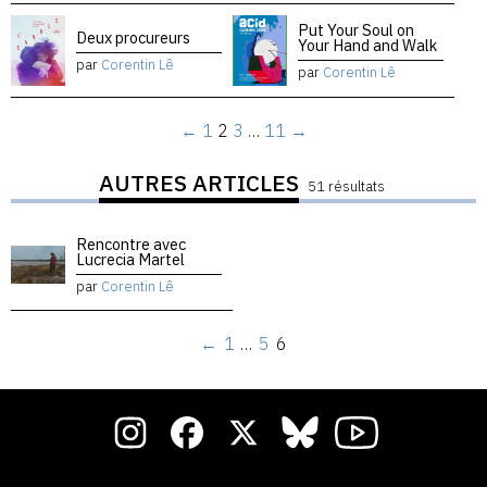
Put Your Soul on
Deux procureurs
Your Hand and Walk
par
Corentin Lê
par
Corentin Lê
←
1
2
3
…
11
→
AUTRES ARTICLES
51 résultats
Rencontre avec
Lucrecia Martel
par
Corentin Lê
←
1
…
5
6