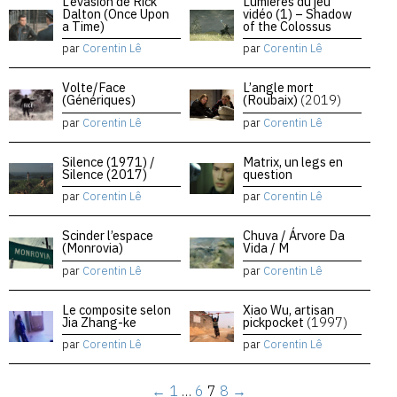
L’évasion de Rick
Lumières du jeu
Dalton (Once Upon
vidéo (1) – Shadow
a Time)
of the Colossus
par
Corentin Lê
par
Corentin Lê
Volte/Face
L’angle mort
(Génériques)
(Roubaix)
(2019)
par
Corentin Lê
par
Corentin Lê
Silence (1971) /
Matrix, un legs en
Silence (2017)
question
par
Corentin Lê
par
Corentin Lê
Scinder l’espace
Chuva / Árvore Da
(Monrovia)
Vida / M
par
Corentin Lê
par
Corentin Lê
Le composite selon
Xiao Wu, artisan
Jia Zhang-ke
pickpocket
(1997)
par
Corentin Lê
par
Corentin Lê
←
1
…
6
7
8
→