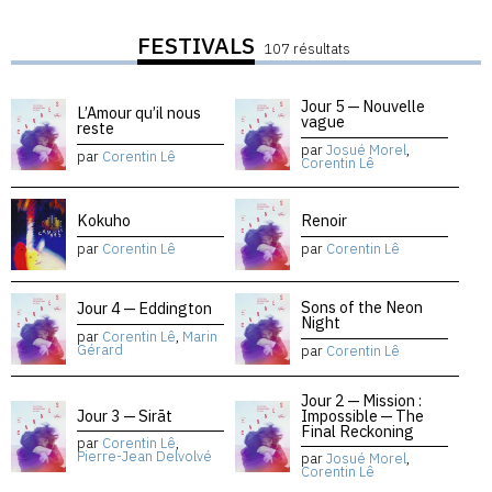
FESTIVALS
107 résultats
Jour 5 — Nouvelle
L’Amour qu’il nous
vague
reste
par
Josué Morel
,
par
Corentin Lê
Corentin Lê
Kokuho
Renoir
par
Corentin Lê
par
Corentin Lê
Sons of the Neon
Jour 4 — Eddington
Night
par
Corentin Lê
,
Marin
Gérard
par
Corentin Lê
Jour 2 — Mission :
Jour 3 — Sirāt
Impossible — The
Final Reckoning
par
Corentin Lê
,
Pierre-Jean Delvolvé
par
Josué Morel
,
Corentin Lê