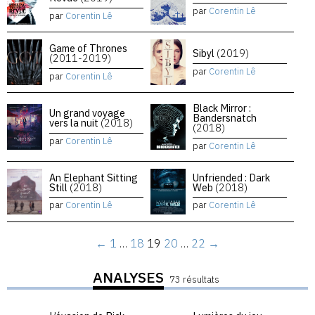
par
Corentin Lê
par
Corentin Lê
Game of Thrones
Sibyl
(2019)
(2011-2019)
par
Corentin Lê
par
Corentin Lê
Black Mirror :
Un grand voyage
Bandersnatch
vers la nuit
(2018)
(2018)
par
Corentin Lê
par
Corentin Lê
An Elephant Sitting
Unfriended : Dark
Still
(2018)
Web
(2018)
par
Corentin Lê
par
Corentin Lê
←
1
…
18
19
20
…
22
→
ANALYSES
73 résultats