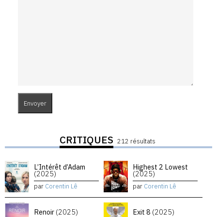
CRITIQUES
212 résultats
L’Intérêt d’Adam
Highest 2 Lowest
(2025)
(2025)
par
Corentin Lê
par
Corentin Lê
Renoir
(2025)
Exit 8
(2025)