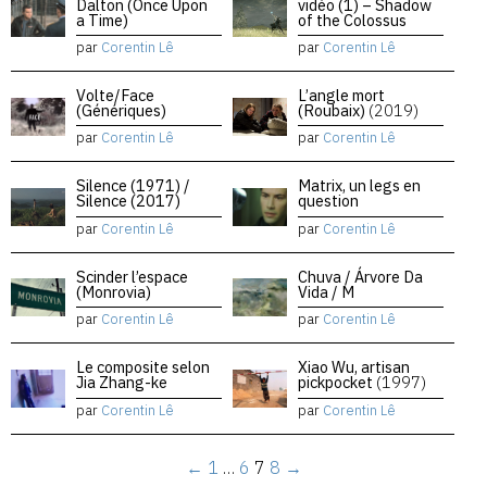
Dalton (Once Upon
vidéo (1) – Shadow
a Time)
of the Colossus
par
Corentin Lê
par
Corentin Lê
Volte/Face
L’angle mort
(Génériques)
(Roubaix)
(2019)
par
Corentin Lê
par
Corentin Lê
Silence (1971) /
Matrix, un legs en
Silence (2017)
question
par
Corentin Lê
par
Corentin Lê
Scinder l’espace
Chuva / Árvore Da
(Monrovia)
Vida / M
par
Corentin Lê
par
Corentin Lê
Le composite selon
Xiao Wu, artisan
Jia Zhang-ke
pickpocket
(1997)
par
Corentin Lê
par
Corentin Lê
←
1
…
6
7
8
→