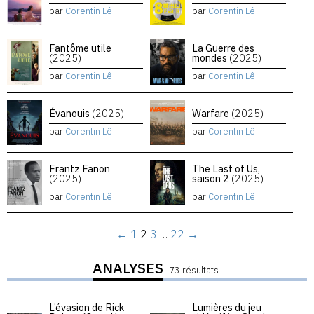
par
Corentin Lê
par
Corentin Lê
Fantôme utile
La Guerre des
(2025)
mondes
(2025)
par
Corentin Lê
par
Corentin Lê
Évanouis
(2025)
Warfare
(2025)
par
Corentin Lê
par
Corentin Lê
Frantz Fanon
The Last of Us,
(2025)
saison 2
(2025)
par
Corentin Lê
par
Corentin Lê
←
1
2
3
…
22
→
ANALYSES
73 résultats
L’évasion de Rick
Lumières du jeu