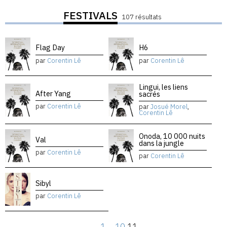
FESTIVALS
107 résultats
Flag Day
H6
par
Corentin Lê
par
Corentin Lê
Lingui, les liens
After Yang
sacrés
par
Corentin Lê
par
Josué Morel
,
Corentin Lê
Onoda, 10 000 nuits
Val
dans la jungle
par
Corentin Lê
par
Corentin Lê
Sibyl
par
Corentin Lê
←
1
…
10
11