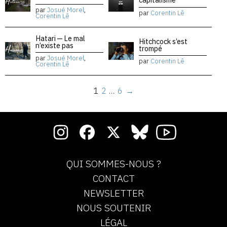
par
Josué Morel
,
par
Corentin Lê
Corentin Lê
Hatari — Le mal
Hitchcock s’est
n’existe pas
trompé
par
Josué Morel
,
par
Corentin Lê
Corentin Lê
1
2
…
6
→
QUI SOMMES-NOUS ?
CONTACT
NEWSLETTER
NOUS SOUTENIR
LÉGAL