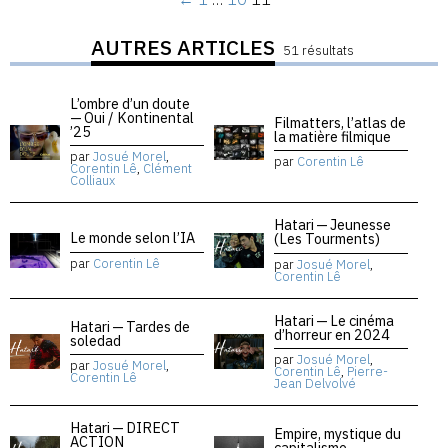
AUTRES ARTICLES
51 résultats
L’ombre d’un doute
— Oui / Kontinental
Filmatters, l’atlas de
’25
la matière filmique
par
Josué Morel
,
par
Corentin Lê
Corentin Lê
,
Clément
Colliaux
Hatari — Jeunesse
Le monde selon l’IA
(Les Tourments)
par
Corentin Lê
par
Josué Morel
,
Corentin Lê
Hatari — Le cinéma
Hatari — Tardes de
d’horreur en 2024
soledad
par
Josué Morel
,
par
Josué Morel
,
Corentin Lê
,
Pierre-
Corentin Lê
Jean Delvolvé
Hatari — DIRECT
Empire, mystique du
ACTION
capitalisme