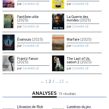
par
Corentin Lê
par
Corentin Lê
Fantôme utile
La Guerre des
(2025)
mondes
(2025)
par
Corentin Lê
par
Corentin Lê
Évanouis
(2025)
Warfare
(2025)
par
Corentin Lê
par
Corentin Lê
Frantz Fanon
The Last of Us,
(2025)
saison 2
(2025)
par
Corentin Lê
par
Corentin Lê
←
1
2
3
…
22
→
ANALYSES
73 résultats
L’évasion de Rick
Lumières du jeu