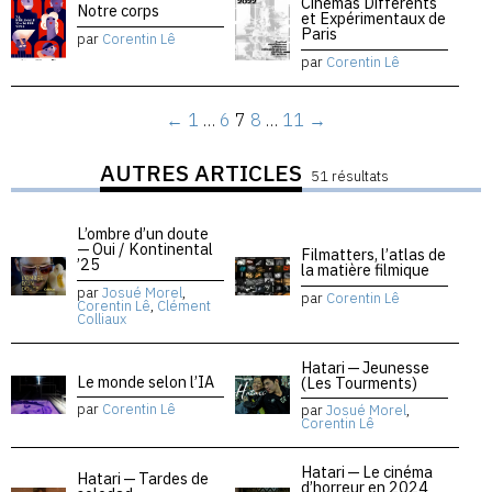
Cinémas Différents
Notre corps
et Expérimentaux de
Paris
par
Corentin Lê
par
Corentin Lê
←
1
…
6
7
8
…
11
→
AUTRES ARTICLES
51 résultats
L’ombre d’un doute
— Oui / Kontinental
Filmatters, l’atlas de
’25
la matière filmique
par
Josué Morel
,
par
Corentin Lê
Corentin Lê
,
Clément
Colliaux
Hatari — Jeunesse
Le monde selon l’IA
(Les Tourments)
par
Corentin Lê
par
Josué Morel
,
Corentin Lê
Hatari — Le cinéma
Hatari — Tardes de
d’horreur en 2024