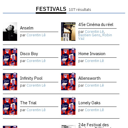
FESTIVALS
107 résultats
45e Cinéma du réel
Anselm
par
Corentin Lê
,
par
Corentin Lê
Bastien Gens
,
Robin
Vaz
Disco Boy
Home Invasion
par
Corentin Lê
par
Corentin Lê
Infinity Pool
Allensworth
par
Corentin Lê
par
Corentin Lê
The Trial
Lonely Oaks
par
Corentin Lê
par
Corentin Lê
24e Festival des