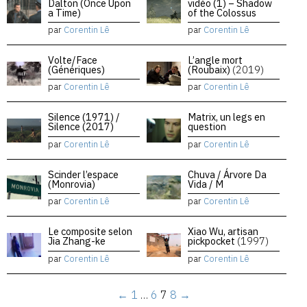
Dalton (Once Upon
vidéo (1) – Shadow
a Time)
of the Colossus
par
Corentin Lê
par
Corentin Lê
Volte/Face
L’angle mort
(Génériques)
(Roubaix)
(2019)
par
Corentin Lê
par
Corentin Lê
Silence (1971) /
Matrix, un legs en
Silence (2017)
question
par
Corentin Lê
par
Corentin Lê
Scinder l’espace
Chuva / Árvore Da
(Monrovia)
Vida / M
par
Corentin Lê
par
Corentin Lê
Le composite selon
Xiao Wu, artisan
Jia Zhang-ke
pickpocket
(1997)
par
Corentin Lê
par
Corentin Lê
←
1
…
6
7
8
→