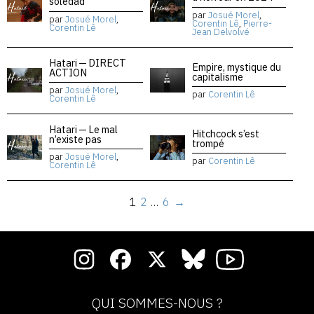
soledad
par
Josué Morel
,
par
Josué Morel
,
Corentin Lê
,
Pierre-
Corentin Lê
Jean Delvolvé
Hatari — DIRECT
Empire, mystique du
ACTION
capitalisme
par
Josué Morel
,
par
Corentin Lê
Corentin Lê
Hatari — Le mal
Hitchcock s’est
n’existe pas
trompé
par
Josué Morel
,
par
Corentin Lê
Corentin Lê
1
2
…
6
→
QUI SOMMES-NOUS ?