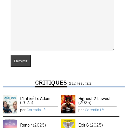
CRITIQUES
212 résultats
L’Intérêt d’Adam
Highest 2 Lowest
(2025)
(2025)
par
Corentin Lê
par
Corentin Lê
Renoir
(2025)
Exit 8
(2025)