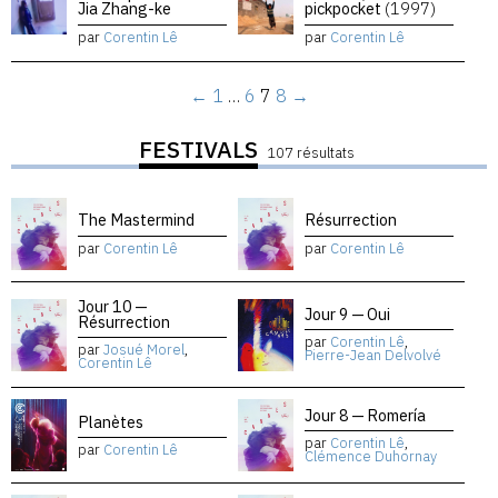
Jia Zhang-ke
pickpocket
(1997)
par
Corentin Lê
par
Corentin Lê
←
1
…
6
7
8
→
FESTIVALS
107 résultats
The Mastermind
Résurrection
par
Corentin Lê
par
Corentin Lê
Jour 10 —
Jour 9 — Oui
Résurrection
par
Corentin Lê
,
par
Josué Morel
,
Pierre-Jean Delvolvé
Corentin Lê
Jour 8 — Romería
Planètes
par
Corentin Lê
,
par
Corentin Lê
Clémence Duhornay