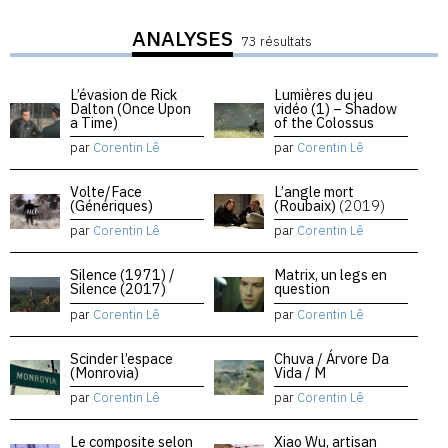
ANALYSES
73 résultats
L’évasion de Rick
Lumières du jeu
Dalton (Once Upon
vidéo (1) – Shadow
a Time)
of the Colossus
par
Corentin Lê
par
Corentin Lê
Volte/Face
L’angle mort
(Génériques)
(Roubaix)
(2019)
par
Corentin Lê
par
Corentin Lê
Silence (1971) /
Matrix, un legs en
Silence (2017)
question
par
Corentin Lê
par
Corentin Lê
Scinder l’espace
Chuva / Árvore Da
(Monrovia)
Vida / M
par
Corentin Lê
par
Corentin Lê
Le composite selon
Xiao Wu, artisan