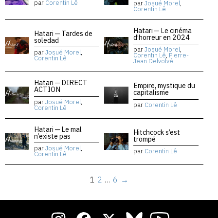
par
Corentin Lê
par
Josué Morel
,
Corentin Lê
Hatari — Le cinéma
Hatari — Tardes de
d’horreur en 2024
soledad
par
Josué Morel
,
par
Josué Morel
,
Corentin Lê
,
Pierre-
Corentin Lê
Jean Delvolvé
Hatari — DIRECT
Empire, mystique du
ACTION
capitalisme
par
Josué Morel
,
par
Corentin Lê
Corentin Lê
Hatari — Le mal
Hitchcock s’est
n’existe pas
trompé
par
Josué Morel
,
par
Corentin Lê
Corentin Lê
1
2
…
6
→