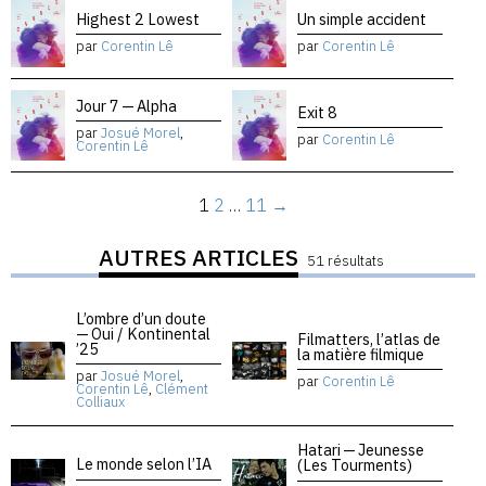
Highest 2 Lowest
Un simple accident
par
Corentin Lê
par
Corentin Lê
Jour 7 — Alpha
Exit 8
par
Josué Morel
,
par
Corentin Lê
Corentin Lê
1
2
…
11
→
AUTRES ARTICLES
51 résultats
L’ombre d’un doute
— Oui / Kontinental
Filmatters, l’atlas de
’25
la matière filmique
par
Josué Morel
,
par
Corentin Lê
Corentin Lê
,
Clément
Colliaux
Hatari — Jeunesse
Le monde selon l’IA
(Les Tourments)