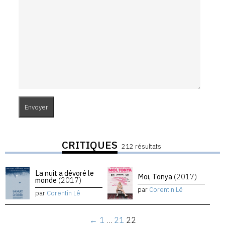
CRITIQUES
212 résultats
La nuit a dévoré le
Moi, Tonya
(2017)
monde
(2017)
par
Corentin Lê
par
Corentin Lê
←
1
…
21
22