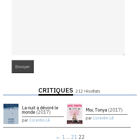
CRITIQUES
212 résultats
La nuit a dévoré le
Moi, Tonya
(2017)
monde
(2017)
par
Corentin Lê
par
Corentin Lê
←
1
…
21
22