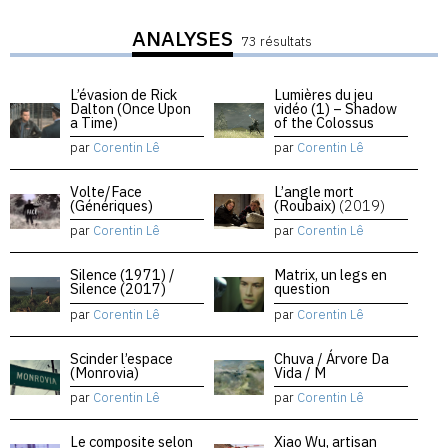
ANALYSES
73 résultats
L’évasion de Rick
Lumières du jeu
Dalton (Once Upon
vidéo (1) – Shadow
a Time)
of the Colossus
par
Corentin Lê
par
Corentin Lê
Volte/Face
L’angle mort
(Génériques)
(Roubaix)
(2019)
par
Corentin Lê
par
Corentin Lê
Silence (1971) /
Matrix, un legs en
Silence (2017)
question
par
Corentin Lê
par
Corentin Lê
Scinder l’espace
Chuva / Árvore Da
(Monrovia)
Vida / M
par
Corentin Lê
par
Corentin Lê
Le composite selon
Xiao Wu, artisan