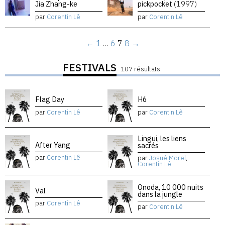
Jia Zhang-ke
pickpocket
(1997)
par
Corentin Lê
par
Corentin Lê
←
1
…
6
7
8
→
FESTIVALS
107 résultats
Flag Day
H6
par
Corentin Lê
par
Corentin Lê
Lingui, les liens
After Yang
sacrés
par
Corentin Lê
par
Josué Morel
,
Corentin Lê
Onoda, 10 000 nuits
Val
dans la jungle
par
Corentin Lê
par
Corentin Lê