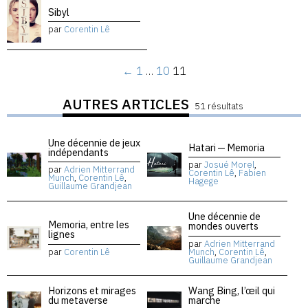
Sibyl
par
Corentin Lê
←
1
…
10
11
AUTRES ARTICLES
51 résultats
Une décennie de jeux
Hatari — Memoria
indépendants
par
Josué Morel
,
par
Adrien Mitterrand
Corentin Lê
,
Fabien
Munch
,
Corentin Lê
,
Hagege
Guillaume Grandjean
Une décennie de
Memoria, entre les
mondes ouverts
lignes
par
Adrien Mitterrand
par
Corentin Lê
Munch
,
Corentin Lê
,
Guillaume Grandjean
Horizons et mirages
Wang Bing, l’œil qui
du metaverse
marche