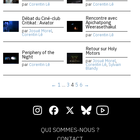
par
Corentin Lê
par
Corentin Lê
Rencontre avec
Débat du Ciné-club
Apichatpong
Critikat : Aviator
Weerasethakul
par
Josué Morel
,
Corentin Lê
par
Corentin Lê
Retour sur Holy
Periphery of the
Motors
Night
par
Josué Morel
,
par
Corentin Lê
Corentin Lê
,
Sylvain
Blandy
←
1
…
3
4
5
6
→
QUI SOMMES-NOUS ?
CONTACT