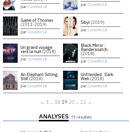
par
Corentin Lê
par
Corentin Lê
Game of Thrones
Sibyl
(2019)
(2011-2019)
par
Corentin Lê
par
Corentin Lê
Black Mirror :
Un grand voyage
Bandersnatch
vers la nuit
(2018)
(2018)
par
Corentin Lê
par
Corentin Lê
An Elephant Sitting
Unfriended : Dark
Still
(2018)
Web
(2018)
par
Corentin Lê
par
Corentin Lê
←
1
…
18
19
20
…
22
→
ANALYSES
73 résultats