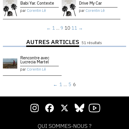
Babi Yar. Contexte
Drive My Car
par
Corentin Lê
par
Corentin Lê
←
1
…
9
10
11
→
AUTRES ARTICLES
51 résultats
Rencontre avec
Lucrecia Martel
par
Corentin Lê
←
1
…
5
6
QUI SOMMES-NOUS ?