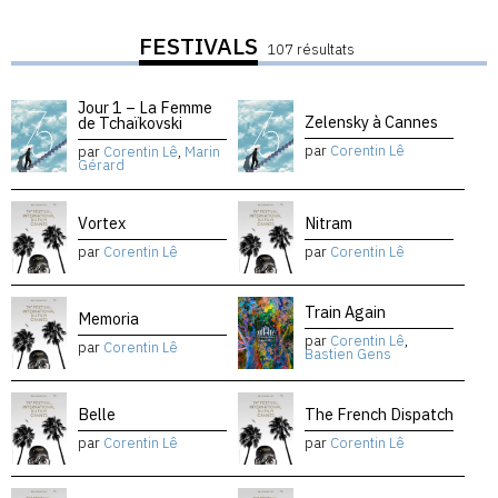
FESTIVALS
107 résultats
Jour 1 – La Femme
Zelensky à Cannes
de Tchaïkovski
par
Corentin Lê
par
Corentin Lê
,
Marin
Gérard
Vortex
Nitram
par
Corentin Lê
par
Corentin Lê
Train Again
Memoria
par
Corentin Lê
,
par
Corentin Lê
Bastien Gens
Belle
The French Dispatch
par
Corentin Lê
par
Corentin Lê