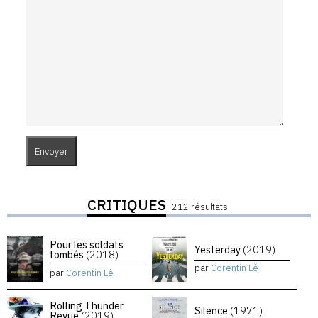
CRITIQUES
212 résultats
Pour les soldats
Yesterday
(2019)
tombés
(2018)
par
Corentin Lê
par
Corentin Lê
Rolling Thunder
Silence
(1971)
Revue
(2019)