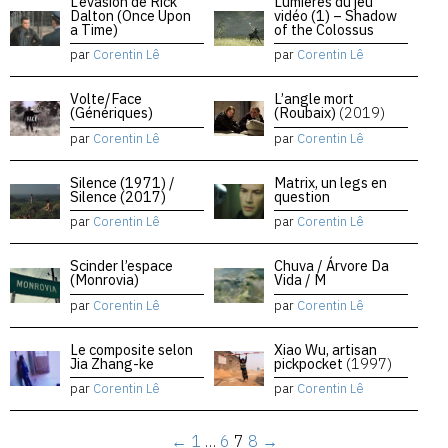
L’évasion de Rick
Lumières du jeu
Dalton (Once Upon
vidéo (1) – Shadow
a Time)
of the Colossus
par
Corentin Lê
par
Corentin Lê
Volte/Face
L’angle mort
(Génériques)
(Roubaix)
(2019)
par
Corentin Lê
par
Corentin Lê
Silence (1971) /
Matrix, un legs en
Silence (2017)
question
par
Corentin Lê
par
Corentin Lê
Scinder l’espace
Chuva / Árvore Da
(Monrovia)
Vida / M
par
Corentin Lê
par
Corentin Lê
Le composite selon
Xiao Wu, artisan
Jia Zhang-ke
pickpocket
(1997)
par
Corentin Lê
par
Corentin Lê
←
1
…
6
7
8
→