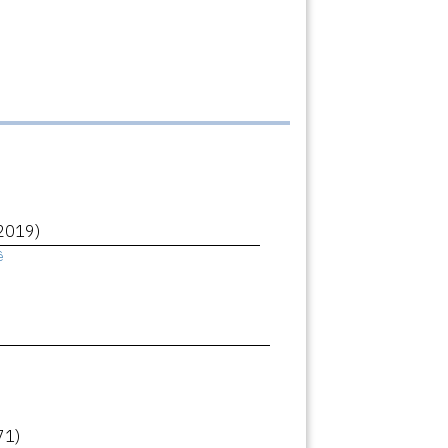
2019)
ê
71)