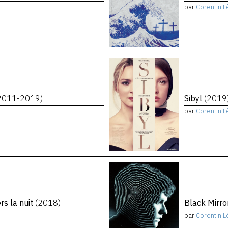
par
Corentin L
2011-2019)
Sibyl
(2019
par
Corentin L
rs la nuit
(2018)
Black Mirro
par
Corentin L