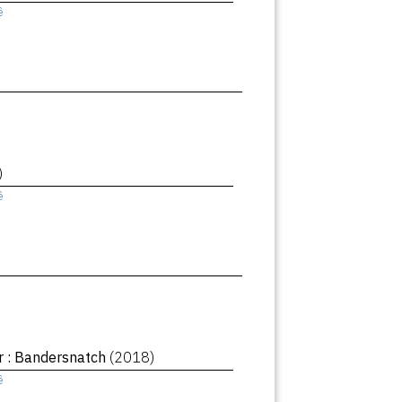
ê
)
ê
r : Bandersnatch
(2018)
ê