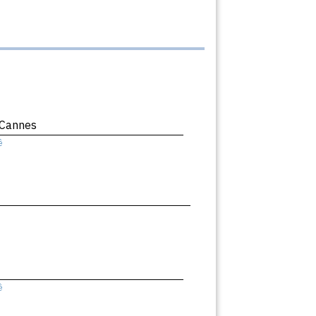
 Cannes
ê
ê