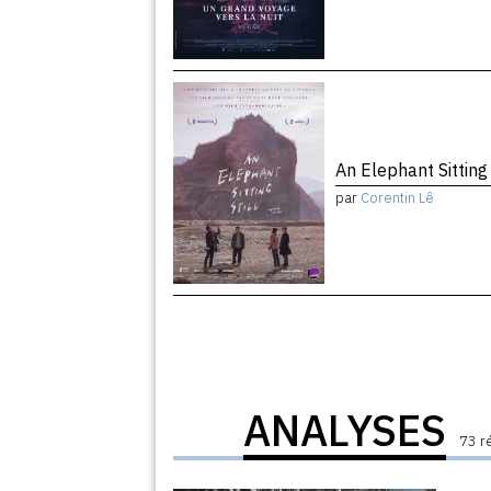
An Elephant Sitting 
par
Corentin Lê
ANALYSES
73 r