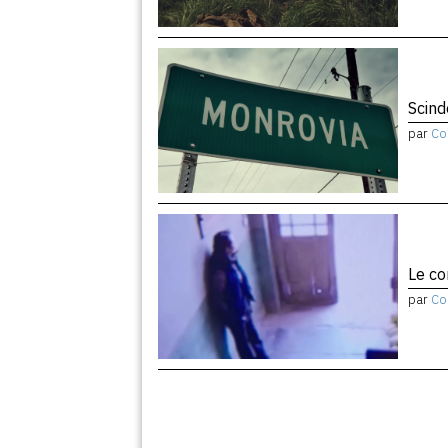
Scind
par
Co
Le co
par
Co