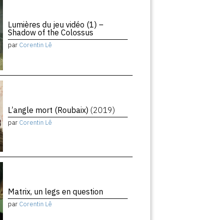
Lumières du jeu vidéo (1) –
Shadow of the Colossus
par
Corentin Lê
L’angle mort (Roubaix)
(2019)
par
Corentin Lê
Matrix, un legs en question
par
Corentin Lê