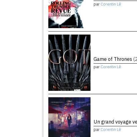
par
Corentin Lê
Game of Thrones
(
par
Corentin Lê
Un grand voyage ve
par
Corentin Lê