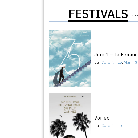
FESTIVALS
107
Jour 1 – La Femme 
par
Corentin Lê
,
Marin G
Vortex
par
Corentin Lê