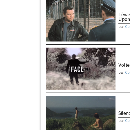
L’éva
Upon
par
Co
Volte
par
Co
Silen
par
Co