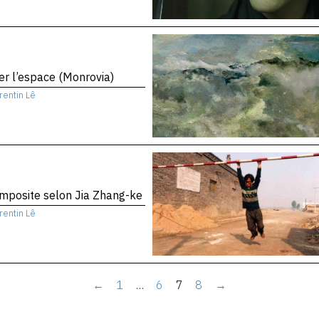
er l’espace (Monrovia)
rentin Lê
mposite selon Jia Zhang-ke
rentin Lê
←
1
…
6
7
8
→