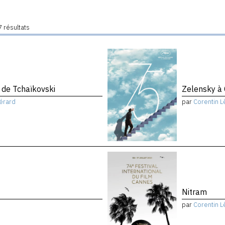
 résultats
de Tchaïkovski
Zelensky à
érard
par
Corentin L
Nitram
par
Corentin L