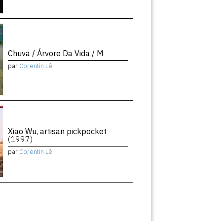
Chuva / Árvore Da Vida / M
par
Corentin Lê
Xiao Wu, artisan pickpocket
(1997)
par
Corentin Lê