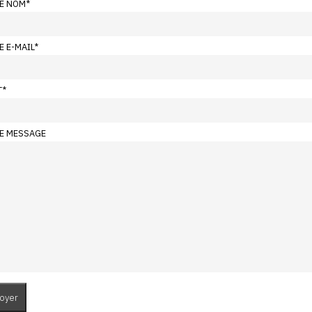
E NOM
*
E E-MAIL
*
T
*
E MESSAGE