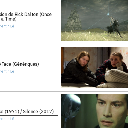
sion de Rick Dalton (Once
 a Time)
rentin Lê
/Face (Génériques)
rentin Lê
ce (1971) / Silence (2017)
rentin Lê