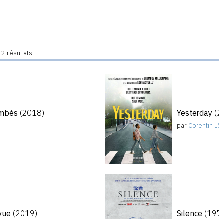
2 résultats
tombés
(2018)
Yesterday
(
par
Corentin L
evue
(2019)
Silence
(19