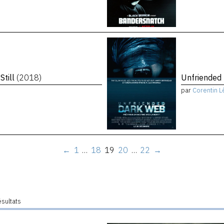
Still
(2018)
Unfriended
par
Corentin L
←
1
…
18
19
20
…
22
→
ésultats