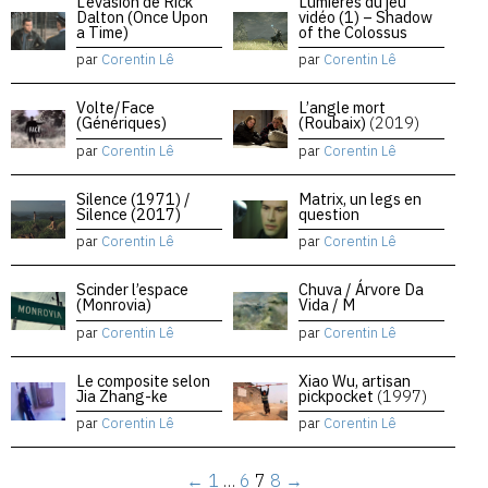
L’évasion de Rick
Lumières du jeu
Dalton (Once Upon
vidéo (1) – Shadow
a Time)
of the Colossus
par
Corentin Lê
par
Corentin Lê
Volte/Face
L’angle mort
(Génériques)
(Roubaix)
(2019)
par
Corentin Lê
par
Corentin Lê
Silence (1971) /
Matrix, un legs en
Silence (2017)
question
par
Corentin Lê
par
Corentin Lê
Scinder l’espace
Chuva / Árvore Da
(Monrovia)
Vida / M
par
Corentin Lê
par
Corentin Lê
Le composite selon
Xiao Wu, artisan
Jia Zhang-ke
pickpocket
(1997)
par
Corentin Lê
par
Corentin Lê
←
1
…
6
7
8
→