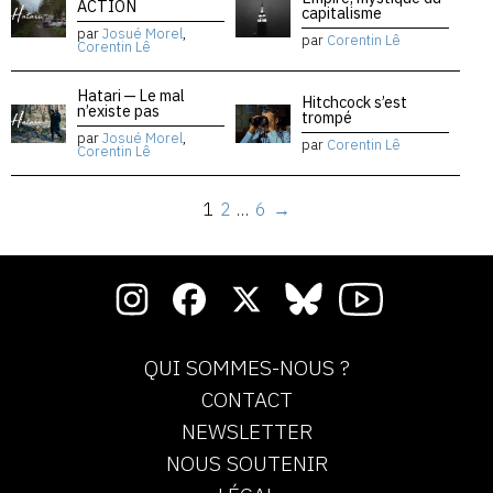
ACTION
capitalisme
par
Josué Morel
,
par
Corentin Lê
Corentin Lê
Hatari — Le mal
Hitchcock s’est
n’existe pas
trompé
par
Josué Morel
,
par
Corentin Lê
Corentin Lê
1
2
…
6
→
QUI SOMMES-NOUS ?
CONTACT
NEWSLETTER
NOUS SOUTENIR