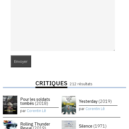
CRITIQUES
212 résultats
Pour les soldats
Yesterday
(2019)
tombés
(2018)
par
Corentin Lê
par
Corentin Lê
Rolling Thunder
Silence
(1971)
Revue
(2019)