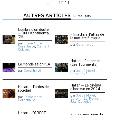
←
1
…
10
11
AUTRES ARTICLES
51 résultats
L’ombre d’un doute
— Oui / Kontinental
Filmatters, l’atlas de
’25
la matière filmique
par
Josué Morel
,
par
Corentin Lê
Corentin Lê
,
Clément
Colliaux
Hatari — Jeunesse
Le monde selon l’IA
(Les Tourments)
par
Corentin Lê
par
Josué Morel
,
Corentin Lê
Hatari — Le cinéma
Hatari — Tardes de
d’horreur en 2024
soledad
par
Josué Morel
,
par
Josué Morel
,
Corentin Lê
,
Pierre-
Corentin Lê
Jean Delvolvé
Hatari — DIRECT
Empire, mystique du