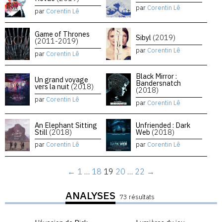
par
Corentin Lê
par
Corentin Lê
Game of Thrones
Sibyl
(2019)
(2011-2019)
par
Corentin Lê
par
Corentin Lê
Black Mirror :
Un grand voyage
Bandersnatch
vers la nuit
(2018)
(2018)
par
Corentin Lê
par
Corentin Lê
An Elephant Sitting
Unfriended : Dark
Still
(2018)
Web
(2018)
par
Corentin Lê
par
Corentin Lê
←
1
…
18
19
20
…
22
→
ANALYSES
73 résultats