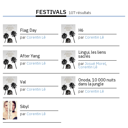
FESTIVALS
107 résultats
Flag Day
H6
par
Corentin Lê
par
Corentin Lê
Lingui, les liens
After Yang
sacrés
par
Corentin Lê
par
Josué Morel
,
Corentin Lê
Onoda, 10 000 nuits
Val
dans la jungle
par
Corentin Lê
par
Corentin Lê
Sibyl
par
Corentin Lê