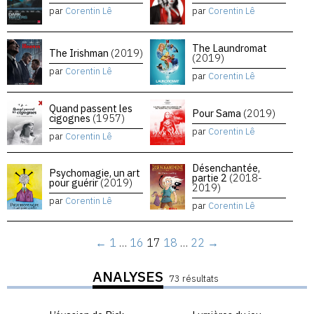
par
Corentin Lê
par
Corentin Lê
The Laundromat
The Irishman
(2019)
(2019)
par
Corentin Lê
par
Corentin Lê
Quand passent les
Pour Sama
(2019)
cigognes
(1957)
par
Corentin Lê
par
Corentin Lê
Désenchantée,
Psychomagie, un art
partie 2
(2018-
pour guérir
(2019)
2019)
par
Corentin Lê
par
Corentin Lê
←
1
…
16
17
18
…
22
→
ANALYSES
73 résultats