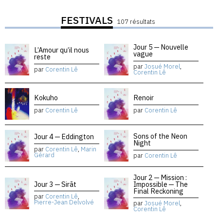
FESTIVALS
107 résultats
Jour 5 — Nouvelle
L’Amour qu’il nous
vague
reste
par
Josué Morel
,
par
Corentin Lê
Corentin Lê
Kokuho
Renoir
par
Corentin Lê
par
Corentin Lê
Sons of the Neon
Jour 4 — Eddington
Night
par
Corentin Lê
,
Marin
Gérard
par
Corentin Lê
Jour 2 — Mission :
Jour 3 — Sirāt
Impossible — The
Final Reckoning
par
Corentin Lê
,
Pierre-Jean Delvolvé
par
Josué Morel
,
Corentin Lê