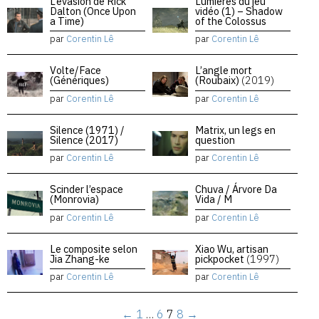
L’évasion de Rick
Lumières du jeu
Dalton (Once Upon
vidéo (1) – Shadow
a Time)
of the Colossus
par
Corentin Lê
par
Corentin Lê
Volte/Face
L’angle mort
(Génériques)
(Roubaix)
(2019)
par
Corentin Lê
par
Corentin Lê
Silence (1971) /
Matrix, un legs en
Silence (2017)
question
par
Corentin Lê
par
Corentin Lê
Scinder l’espace
Chuva / Árvore Da
(Monrovia)
Vida / M
par
Corentin Lê
par
Corentin Lê
Le composite selon
Xiao Wu, artisan
Jia Zhang-ke
pickpocket
(1997)
par
Corentin Lê
par
Corentin Lê
←
1
…
6
7
8
→