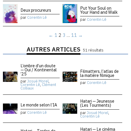
Put Your Soul on
Deux procureurs
Your Hand and Walk
par
Corentin Lê
par
Corentin Lê
←
1
2
3
…
11
→
AUTRES ARTICLES
51 résultats
L’ombre d’un doute
— Oui / Kontinental
Filmatters, l’atlas de
’25
la matière filmique
par
Josué Morel
,
par
Corentin Lê
Corentin Lê
,
Clément
Colliaux
Hatari — Jeunesse
Le monde selon l’IA
(Les Tourments)
par
Corentin Lê
par
Josué Morel
,
Corentin Lê
Hatari — Le cinéma
Hatari — Tardes de