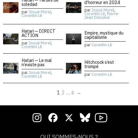
d’horreur en 2024
soledad
par
Josué Morel
,
par
Josué Morel
,
Corentin Lê
,
Pierre-
Corentin Lê
Jean Delvolvé
Hatari — DIRECT
Empire, mystique du
ACTION
capitalisme
par
Josué Morel
,
par
Corentin Lê
Corentin Lê
Hatari — Le mal
Hitchcock s’est
n’existe pas
trompé
par
Josué Morel
,
par
Corentin Lê
Corentin Lê
1
2
…
6
→
QUI SOMMES-NOUS ?