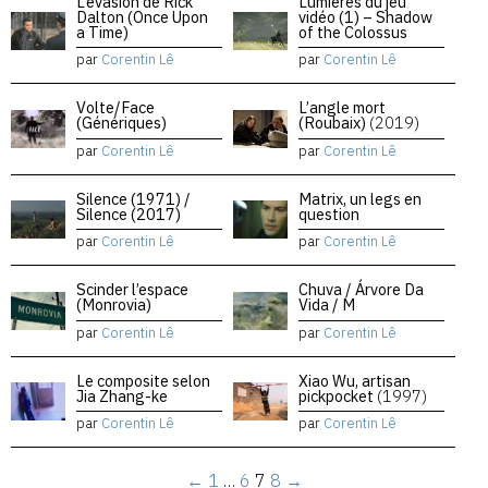
L’évasion de Rick
Lumières du jeu
Dalton (Once Upon
vidéo (1) – Shadow
a Time)
of the Colossus
par
Corentin Lê
par
Corentin Lê
Volte/Face
L’angle mort
(Génériques)
(Roubaix)
(2019)
par
Corentin Lê
par
Corentin Lê
Silence (1971) /
Matrix, un legs en
Silence (2017)
question
par
Corentin Lê
par
Corentin Lê
Scinder l’espace
Chuva / Árvore Da
(Monrovia)
Vida / M
par
Corentin Lê
par
Corentin Lê
Le composite selon
Xiao Wu, artisan
Jia Zhang-ke
pickpocket
(1997)
par
Corentin Lê
par
Corentin Lê
←
1
…
6
7
8
→