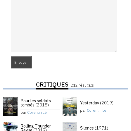
CRITIQUES
212 résultats
Pour les soldats
Yesterday
(2019)
tombés
(2018)
par
Corentin Lê
par
Corentin Lê
Rolling Thunder
Silence
(1971)
Revue
(2019)