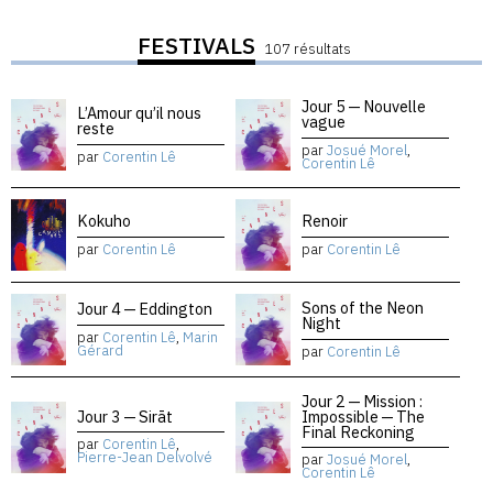
FESTIVALS
107 résultats
Jour 5 — Nouvelle
L’Amour qu’il nous
vague
reste
par
Josué Morel
,
par
Corentin Lê
Corentin Lê
Kokuho
Renoir
par
Corentin Lê
par
Corentin Lê
Sons of the Neon
Jour 4 — Eddington
Night
par
Corentin Lê
,
Marin
Gérard
par
Corentin Lê
Jour 2 — Mission :
Jour 3 — Sirāt
Impossible — The
Final Reckoning
par
Corentin Lê
,
Pierre-Jean Delvolvé
par
Josué Morel
,
Corentin Lê