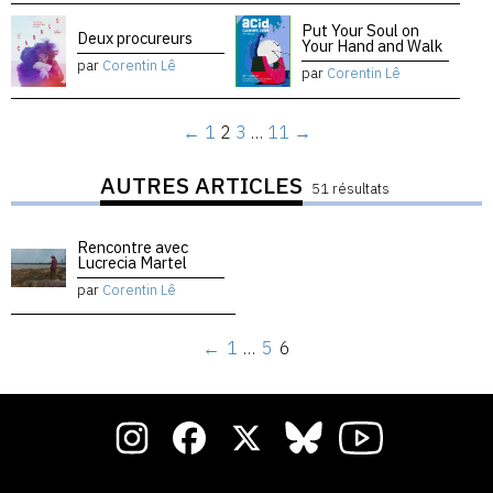
Put Your Soul on
Deux procureurs
Your Hand and Walk
par
Corentin Lê
par
Corentin Lê
←
1
2
3
…
11
→
AUTRES ARTICLES
51 résultats
Rencontre avec
Lucrecia Martel
par
Corentin Lê
←
1
…
5
6