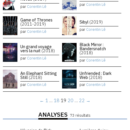
par
Corentin Lê
par
Corentin Lê
Game of Thrones
Sibyl
(2019)
(2011-2019)
par
Corentin Lê
par
Corentin Lê
Black Mirror :
Un grand voyage
Bandersnatch
vers la nuit
(2018)
(2018)
par
Corentin Lê
par
Corentin Lê
An Elephant Sitting
Unfriended : Dark
Still
(2018)
Web
(2018)
par
Corentin Lê
par
Corentin Lê
←
1
…
18
19
20
…
22
→
ANALYSES
73 résultats