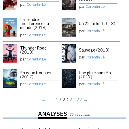
par
Corentin Lê
par
Corentin Lê
La Tendre
Indifférence du
Un 22 juillet
(2018)
monde
(2018)
par
Corentin Lê
par
Corentin Lê
Thunder Road
Sauvage
(2018)
(2018)
par
Corentin Lê
par
Corentin Lê
En eaux troubles
Une pluie sans fin
(2017)
(2017)
par
Corentin Lê
par
Corentin Lê
←
1
…
19
20
21
22
→
ANALYSES
73 résultats