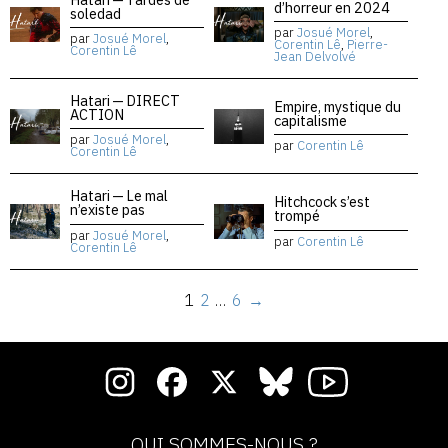
d’horreur en 2024
soledad
par
Josué Morel
,
par
Josué Morel
,
Corentin Lê
,
Pierre-
Corentin Lê
Jean Delvolvé
Hatari — DIRECT
Empire, mystique du
ACTION
capitalisme
par
Josué Morel
,
par
Corentin Lê
Corentin Lê
Hatari — Le mal
Hitchcock s’est
n’existe pas
trompé
par
Josué Morel
,
par
Corentin Lê
Corentin Lê
1
2
…
6
→
QUI SOMMES-NOUS ?