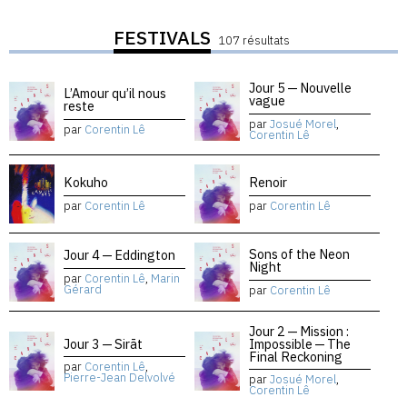
FESTIVALS
107 résultats
Jour 5 — Nouvelle
L’Amour qu’il nous
vague
reste
par
Josué Morel
,
par
Corentin Lê
Corentin Lê
Kokuho
Renoir
par
Corentin Lê
par
Corentin Lê
Sons of the Neon
Jour 4 — Eddington
Night
par
Corentin Lê
,
Marin
Gérard
par
Corentin Lê
Jour 2 — Mission :
Jour 3 — Sirāt
Impossible — The
Final Reckoning
par
Corentin Lê
,
Pierre-Jean Delvolvé
par
Josué Morel
,
Corentin Lê