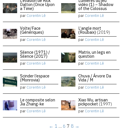
L’évasion de Rick
Lumières du jeu
Dalton (Once Upon
vidéo (1) – Shadow
a Time)
of the Colossus
par
Corentin Lê
par
Corentin Lê
Volte/Face
L’angle mort
(Génériques)
(Roubaix)
(2019)
par
Corentin Lê
par
Corentin Lê
Silence (1971) /
Matrix, un legs en
Silence (2017)
question
par
Corentin Lê
par
Corentin Lê
Scinder l’espace
Chuva / Árvore Da
(Monrovia)
Vida / M
par
Corentin Lê
par
Corentin Lê
Le composite selon
Xiao Wu, artisan
Jia Zhang-ke
pickpocket
(1997)
par
Corentin Lê
par
Corentin Lê
←
1
…
6
7
8
→