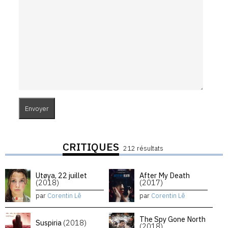
CRITIQUES
212 résultats
Utøya, 22 juillet
After My Death
(2018)
(2017)
par
Corentin Lê
par
Corentin Lê
The Spy Gone North
Suspiria
(2018)
(2018)