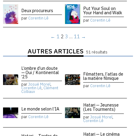
Put Your Soul on
Deux procureurs
Your Hand and Walk
par
Corentin Lê
par
Corentin Lê
←
1
2
3
…
11
→
AUTRES ARTICLES
51 résultats
L’ombre d’un doute
— Oui / Kontinental
Filmatters, l’atlas de
’25
la matière filmique
par
Josué Morel
,
par
Corentin Lê
Corentin Lê
,
Clément
Colliaux
Hatari — Jeunesse
Le monde selon l’IA
(Les Tourments)
par
Corentin Lê
par
Josué Morel
,
Corentin Lê
Hatari — Le cinéma
Hatari — Tardes de