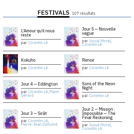
FESTIVALS
107 résultats
Jour 5 — Nouvelle
L’Amour qu’il nous
vague
reste
par
Josué Morel
,
par
Corentin Lê
Corentin Lê
Kokuho
Renoir
par
Corentin Lê
par
Corentin Lê
Sons of the Neon
Jour 4 — Eddington
Night
par
Corentin Lê
,
Marin
Gérard
par
Corentin Lê
Jour 2 — Mission :
Jour 3 — Sirāt
Impossible — The
Final Reckoning
par
Corentin Lê
,
Pierre-Jean Delvolvé
par
Josué Morel
,
Corentin Lê