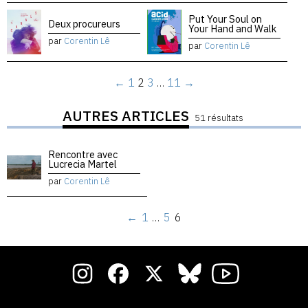
Put Your Soul on
Deux procureurs
Your Hand and Walk
par
Corentin Lê
par
Corentin Lê
←
1
2
3
…
11
→
AUTRES ARTICLES
51 résultats
Rencontre avec
Lucrecia Martel
par
Corentin Lê
←
1
…
5
6