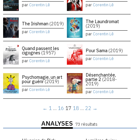
par
Corentin Lê
par
Corentin Lê
The Laundromat
The Irishman
(2019)
(2019)
par
Corentin Lê
par
Corentin Lê
Quand passent les
Pour Sama
(2019)
cigognes
(1957)
par
Corentin Lê
par
Corentin Lê
Désenchantée,
Psychomagie, un art
partie 2
(2018-
pour guérir
(2019)
2019)
par
Corentin Lê
par
Corentin Lê
←
1
…
16
17
18
…
22
→
ANALYSES
73 résultats