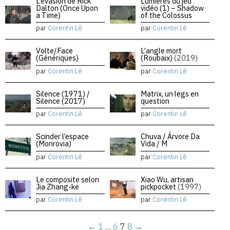
L’évasion de Rick
Lumières du jeu
Dalton (Once Upon
vidéo (1) – Shadow
a Time)
of the Colossus
par
Corentin Lê
par
Corentin Lê
Volte/Face
L’angle mort
(Génériques)
(Roubaix)
(2019)
par
Corentin Lê
par
Corentin Lê
Silence (1971) /
Matrix, un legs en
Silence (2017)
question
par
Corentin Lê
par
Corentin Lê
Scinder l’espace
Chuva / Árvore Da
(Monrovia)
Vida / M
par
Corentin Lê
par
Corentin Lê
Le composite selon
Xiao Wu, artisan
Jia Zhang-ke
pickpocket
(1997)
par
Corentin Lê
par
Corentin Lê
←
1
…
6
7
8
→