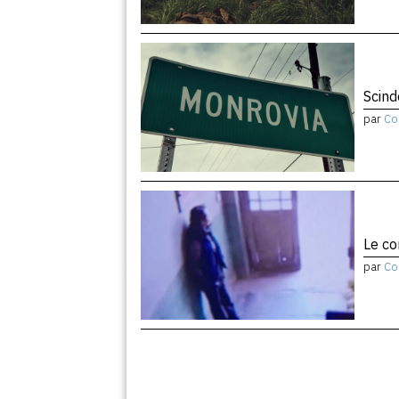
Scind
par
Co
Le co
par
Co