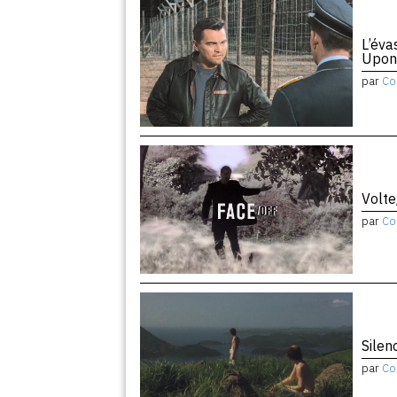
L’éva
Upon
par
Co
Volte
par
Co
Silen
par
Co