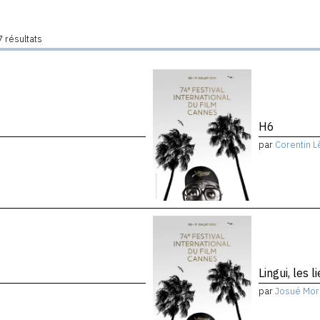
 résultats
H6
par
Corentin L
Lingui, les 
par
Josué Mor