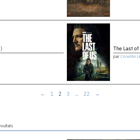
)
The Last of
par
Corentin L
←
1
2
3
…
22
→
ésultats