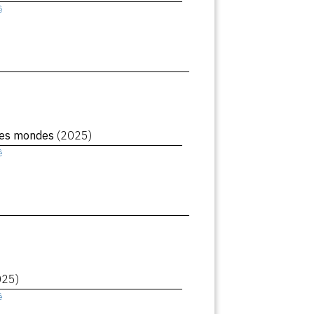
ê
des mondes
(2025)
ê
025)
ê