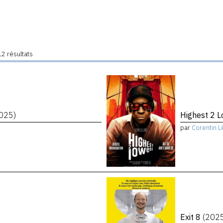
2 résultats
025)
Highest 2 
par
Corentin L
Exit 8
(202