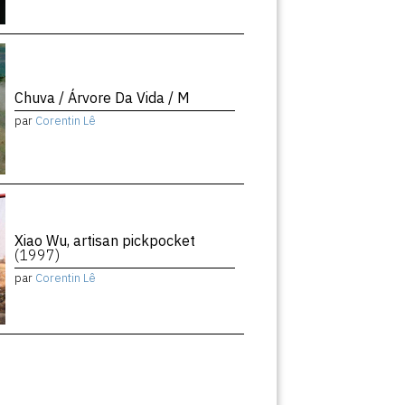
Chuva / Árvore Da Vida / M
par
Corentin Lê
Xiao Wu, artisan pickpocket
(1997)
par
Corentin Lê