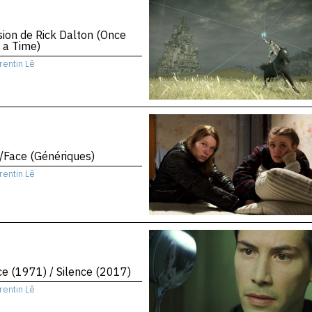
sion de Rick Dalton (Once
 a Time)
rentin Lê
/Face (Génériques)
rentin Lê
ce (1971) / Silence (2017)
rentin Lê