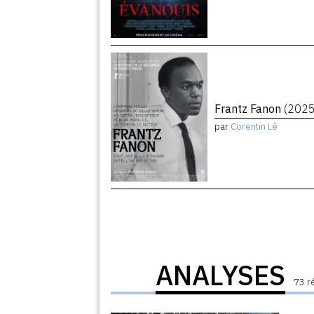
Frantz Fanon
(2025
par
Corentin Lê
ANALYSES
73 r