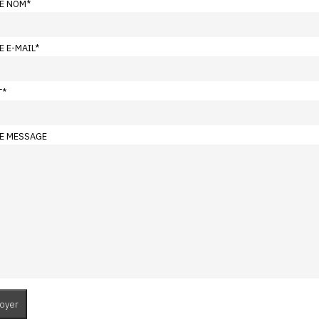
E NOM
*
E E-MAIL
*
T
*
E MESSAGE