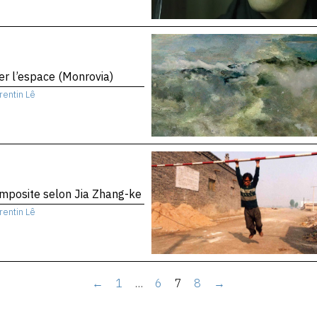
er l’espace (Monrovia)
rentin Lê
mposite selon Jia Zhang-ke
rentin Lê
←
1
…
6
7
8
→