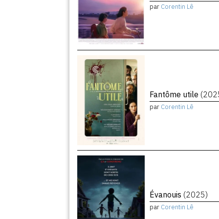
par
Corentin Lê
Fantôme utile
(202
par
Corentin Lê
Évanouis
(2025)
par
Corentin Lê