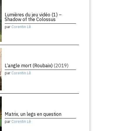
Lumières du jeu vidéo (1) –
Shadow of the Colossus
par
Corentin Lê
L’angle mort (Roubaix)
(2019)
par
Corentin Lê
Matrix, un legs en question
par
Corentin Lê