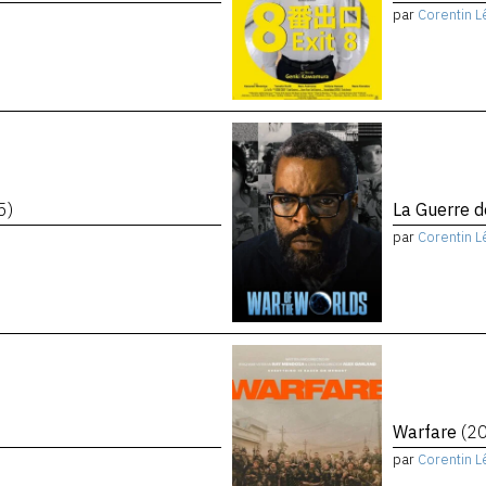
par
Corentin L
5)
La Guerre 
par
Corentin L
Warfare
(2
par
Corentin L