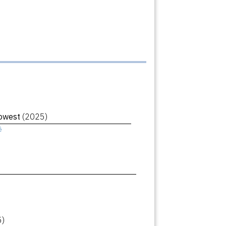
Lowest
(2025)
ê
5)