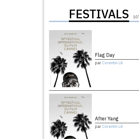
FESTIVALS
107
Flag Day
par
Corentin Lê
After Yang
par
Corentin Lê