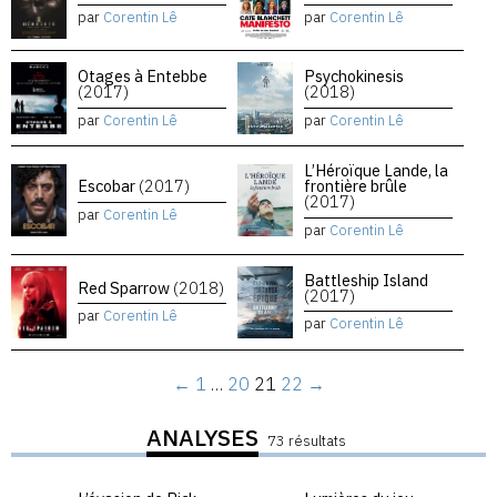
par
Corentin Lê
par
Corentin Lê
Otages à Entebbe
Psychokinesis
(2017)
(2018)
par
Corentin Lê
par
Corentin Lê
L’Héroïque Lande, la
Escobar
(2017)
frontière brûle
(2017)
par
Corentin Lê
par
Corentin Lê
Battleship Island
Red Sparrow
(2018)
(2017)
par
Corentin Lê
par
Corentin Lê
←
1
…
20
21
22
→
ANALYSES
73 résultats