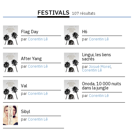
FESTIVALS
107 résultats
Flag Day
H6
par
Corentin Lê
par
Corentin Lê
Lingui, les liens
After Yang
sacrés
par
Corentin Lê
par
Josué Morel
,
Corentin Lê
Onoda, 10 000 nuits
Val
dans la jungle
par
Corentin Lê
par
Corentin Lê
Sibyl
par
Corentin Lê