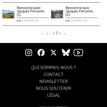
Rencontre avec
Rencontre avec
Jacques Perconte
Jacques Perconte
(1)
(2)
par
Corentin Lê
par
Corentin Lê
←
1
…
4
5
6
→
QUI SOMMES-NOUS ?
CONTACT
NEWSLETTER
NOUS SOUTENIR
LÉGAL