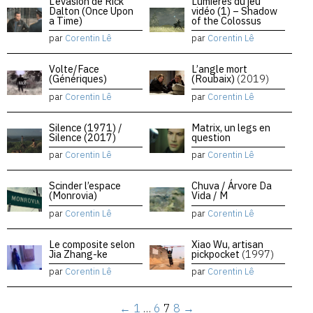
L’évasion de Rick
Lumières du jeu
Dalton (Once Upon
vidéo (1) – Shadow
a Time)
of the Colossus
par
Corentin Lê
par
Corentin Lê
Volte/Face
L’angle mort
(Génériques)
(Roubaix)
(2019)
par
Corentin Lê
par
Corentin Lê
Silence (1971) /
Matrix, un legs en
Silence (2017)
question
par
Corentin Lê
par
Corentin Lê
Scinder l’espace
Chuva / Árvore Da
(Monrovia)
Vida / M
par
Corentin Lê
par
Corentin Lê
Le composite selon
Xiao Wu, artisan
Jia Zhang-ke
pickpocket
(1997)
par
Corentin Lê
par
Corentin Lê
←
1
…
6
7
8
→