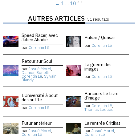
←
1
…
10
11
AUTRES ARTICLES
51 résultats
Speed Racer, avec
Pulsar / Quasar
Julien Abadie
par
Corentin Lê
par
Corentin Lê
Retour sur Soul
La guerre des
images
par
Josué Morel
,
Damien Bonelli
,
Corentin Lê
,
Sylvain
par
Corentin Lê
Blandy
Parcours Le Livre
L’Université à bout
d’image
de souffle
par
Corentin Lê
,
par
Corentin Lê
Thomas Lequeu
Futur antérieur
La rentrée Critikat
par
Josué Morel
,
par
Josué Morel
,
Corentin Lê
Corentin Lê