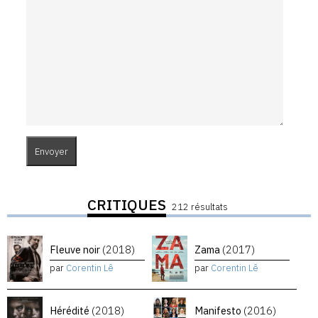
CRITIQUES
212 résultats
Fleuve noir
(2018)
Zama
(2017)
par
Corentin Lê
par
Corentin Lê
Hérédité
(2018)
Manifesto
(2016)