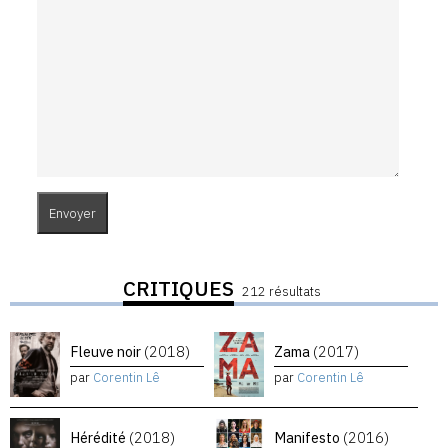
CRITIQUES
212 résultats
Fleuve noir
(2018)
Zama
(2017)
par
Corentin Lê
par
Corentin Lê
Hérédité
(2018)
Manifesto
(2016)