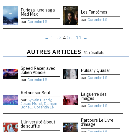
Furiosa : une saga
Les Fantômes
Mad Max
par
Corentin Lê
par
Corentin Lê
←
1
…
3
4
5
…
11
→
AUTRES ARTICLES
51 résultats
Speed Racer, avec
Pulsar / Quasar
Julien Abadie
par
Corentin Lê
par
Corentin Lê
Retour sur Soul
La guerre des
images
par
Sylvain Blandy
,
Josué Morel
,
Damien
par
Corentin Lê
Bonelli
,
Corentin Lê
Parcours Le Livre
L’Université à bout
d’image
de souffle
par
Corentin Lê
,