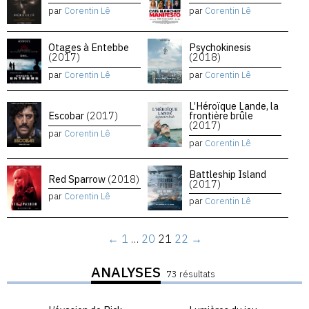
par
Corentin Lê
par
Corentin Lê
Otages à Entebbe
Psychokinesis
(2017)
(2018)
par
Corentin Lê
par
Corentin Lê
L’Héroïque Lande, la
Escobar
(2017)
frontière brûle
(2017)
par
Corentin Lê
par
Corentin Lê
Battleship Island
Red Sparrow
(2018)
(2017)
par
Corentin Lê
par
Corentin Lê
←
1
…
20
21
22
→
ANALYSES
73 résultats