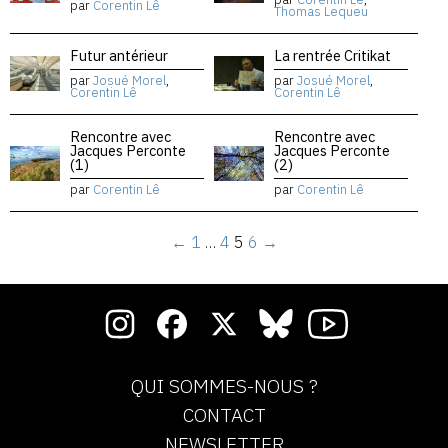
par
Corentin Lê
Thomas Lequeu
Futur antérieur
La rentrée Critikat
par
Josué Morel
,
par
Josué Morel
,
Corentin Lê
Corentin Lê
Rencontre avec
Rencontre avec
Jacques Perconte
Jacques Perconte
(1)
(2)
par
Corentin Lê
par
Corentin Lê
←
1
…
4
5
6
→
QUI SOMMES-NOUS ?
CONTACT
NEWSLETTER