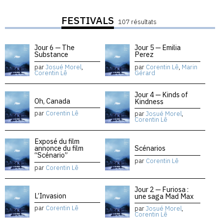
FESTIVALS
107 résultats
Jour 6 — The
Jour 5 — Emilia
Substance
Perez
par
Josué Morel
,
par
Corentin Lê
,
Marin
Corentin Lê
Gérard
Jour 4 — Kinds of
Oh, Canada
Kindness
par
Corentin Lê
par
Josué Morel
,
Corentin Lê
Exposé du film
annonce du film
Scénarios
“Scénario”
par
Corentin Lê
par
Corentin Lê
Jour 2 — Furiosa :
L’Invasion
une saga Mad Max
par
Corentin Lê
par
Josué Morel
,
Corentin Lê