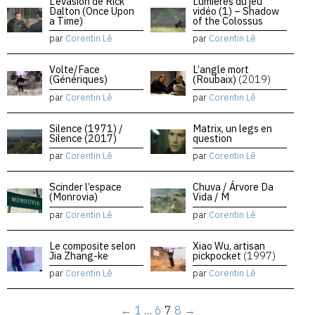
L’évasion de Rick
Lumières du jeu
Dalton (Once Upon
vidéo (1) – Shadow
a Time)
of the Colossus
par
Corentin Lê
par
Corentin Lê
Volte/Face
L’angle mort
(Génériques)
(Roubaix)
(2019)
par
Corentin Lê
par
Corentin Lê
Silence (1971) /
Matrix, un legs en
Silence (2017)
question
par
Corentin Lê
par
Corentin Lê
Scinder l’espace
Chuva / Árvore Da
(Monrovia)
Vida / M
par
Corentin Lê
par
Corentin Lê
Le composite selon
Xiao Wu, artisan
Jia Zhang-ke
pickpocket
(1997)
par
Corentin Lê
par
Corentin Lê
←
1
…
6
7
8
→