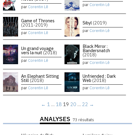
par
Corentin Lê
par
Corentin Lê
Game of Thrones
Sibyl
(2019)
(2011-2019)
par
Corentin Lê
par
Corentin Lê
Black Mirror :
Un grand voyage
Bandersnatch
vers la nuit
(2018)
(2018)
par
Corentin Lê
par
Corentin Lê
An Elephant Sitting
Unfriended : Dark
Still
(2018)
Web
(2018)
par
Corentin Lê
par
Corentin Lê
←
1
…
18
19
20
…
22
→
ANALYSES
73 résultats