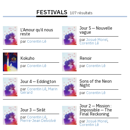
FESTIVALS
107 résultats
Jour 5 — Nouvelle
L’Amour qu’il nous
vague
reste
par
Josué Morel
,
par
Corentin Lê
Corentin Lê
Kokuho
Renoir
par
Corentin Lê
par
Corentin Lê
Sons of the Neon
Jour 4 — Eddington
Night
par
Corentin Lê
,
Marin
Gérard
par
Corentin Lê
Jour 2 — Mission :
Jour 3 — Sirāt
Impossible — The
Final Reckoning
par
Corentin Lê
,
Pierre-Jean Delvolvé
par
Josué Morel
,
Corentin Lê