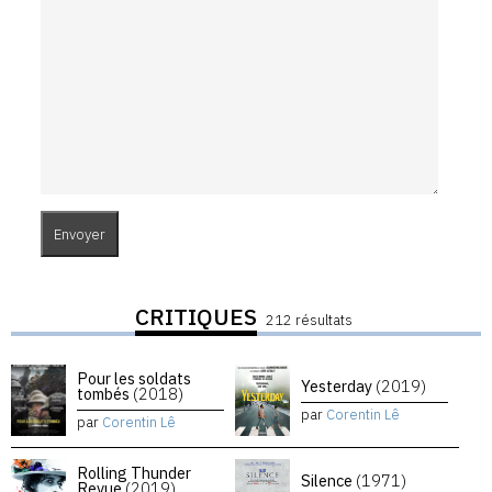
CRITIQUES
212 résultats
Pour les soldats
Yesterday
(2019)
tombés
(2018)
par
Corentin Lê
par
Corentin Lê
Rolling Thunder
Silence
(1971)
Revue
(2019)