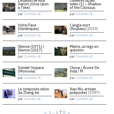
L’évasion de Rick
Lumières du jeu
Dalton (Once Upon
vidéo (1) – Shadow
a Time)
of the Colossus
par
Corentin Lê
par
Corentin Lê
Volte/Face
L’angle mort
(Génériques)
(Roubaix)
(2019)
par
Corentin Lê
par
Corentin Lê
Silence (1971) /
Matrix, un legs en
Silence (2017)
question
par
Corentin Lê
par
Corentin Lê
Scinder l’espace
Chuva / Árvore Da
(Monrovia)
Vida / M
par
Corentin Lê
par
Corentin Lê
Le composite selon
Xiao Wu, artisan
Jia Zhang-ke
pickpocket
(1997)
par
Corentin Lê
par
Corentin Lê
←
1
…
6
7
8
→