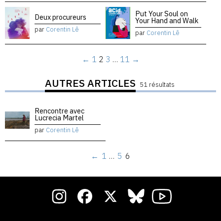
Put Your Soul on
Deux procureurs
Your Hand and Walk
par
Corentin Lê
par
Corentin Lê
←
1
2
3
…
11
→
AUTRES ARTICLES
51 résultats
Rencontre avec
Lucrecia Martel
par
Corentin Lê
←
1
…
5
6