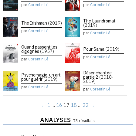
par
Corentin Lê
par
Corentin Lê
The Laundromat
The Irishman
(2019)
(2019)
par
Corentin Lê
par
Corentin Lê
Quand passent les
Pour Sama
(2019)
cigognes
(1957)
par
Corentin Lê
par
Corentin Lê
Désenchantée,
Psychomagie, un art
partie 2
(2018-
pour guérir
(2019)
2019)
par
Corentin Lê
par
Corentin Lê
←
1
…
16
17
18
…
22
→
ANALYSES
73 résultats