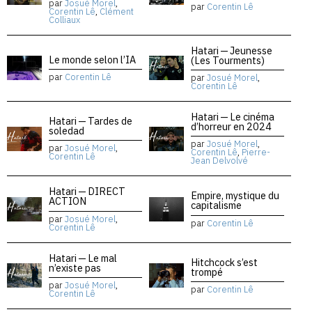
par
Josué Morel
,
par
Corentin Lê
Corentin Lê
,
Clément
Colliaux
Hatari — Jeunesse
Le monde selon l’IA
(Les Tourments)
par
Corentin Lê
par
Josué Morel
,
Corentin Lê
Hatari — Le cinéma
Hatari — Tardes de
d’horreur en 2024
soledad
par
Josué Morel
,
par
Josué Morel
,
Corentin Lê
,
Pierre-
Corentin Lê
Jean Delvolvé
Hatari — DIRECT
Empire, mystique du
ACTION
capitalisme
par
Josué Morel
,
par
Corentin Lê
Corentin Lê
Hatari — Le mal
Hitchcock s’est
n’existe pas
trompé
par
Josué Morel
,
par
Corentin Lê
Corentin Lê