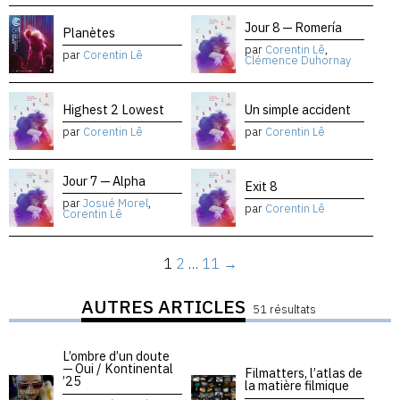
Jour 8 — Romería
Planètes
par
Corentin Lê
,
par
Corentin Lê
Clémence Duhornay
Highest 2 Lowest
Un simple accident
par
Corentin Lê
par
Corentin Lê
Jour 7 — Alpha
Exit 8
par
Josué Morel
,
par
Corentin Lê
Corentin Lê
1
2
…
11
→
AUTRES ARTICLES
51 résultats
L’ombre d’un doute
— Oui / Kontinental
Filmatters, l’atlas de
’25
la matière filmique