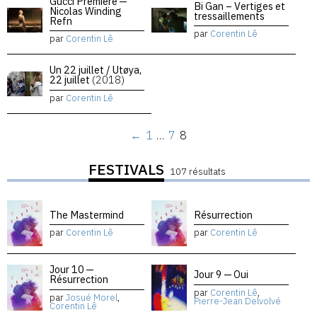
Gucci Premiere —
Bi Gan – Vertiges et
Nicolas Winding
tressaillements
Refn
par
Corentin Lê
par
Corentin Lê
Un 22 juillet / Utøya,
22 juillet
(2018)
par
Corentin Lê
←
1
…
7
8
FESTIVALS
107 résultats
The Mastermind
Résurrection
par
Corentin Lê
par
Corentin Lê
Jour 10 —
Jour 9 — Oui
Résurrection
par
Corentin Lê
,
par
Josué Morel
,
Pierre-Jean Delvolvé
Corentin Lê