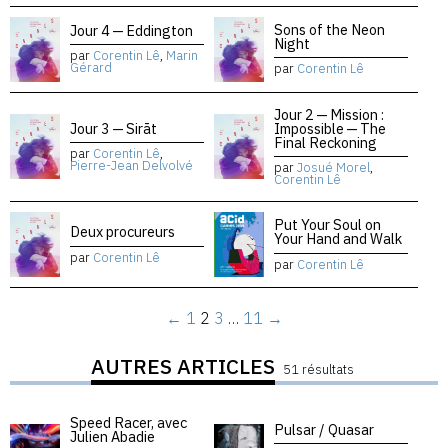
Sons of the Neon
Jour 4 — Eddington
Night
par
Corentin Lê
,
Marin
Gérard
par
Corentin Lê
Jour 2 — Mission :
Jour 3 — Sirāt
Impossible — The
Final Reckoning
par
Corentin Lê
,
Pierre-Jean Delvolvé
par
Josué Morel
,
Corentin Lê
Put Your Soul on
Deux procureurs
Your Hand and Walk
par
Corentin Lê
par
Corentin Lê
←
1
2
3
…
11
→
AUTRES ARTICLES
51 résultats
Speed Racer, avec
Pulsar / Quasar
Julien Abadie