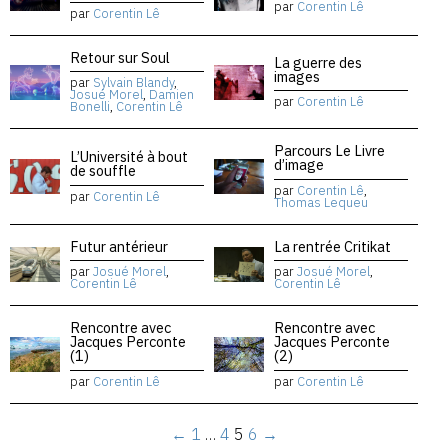
par
Corentin Lê
par
Corentin Lê
Retour sur Soul
La guerre des
images
par
Sylvain Blandy
,
Josué Morel
,
Damien
par
Corentin Lê
Bonelli
,
Corentin Lê
Parcours Le Livre
L’Université à bout
d’image
de souffle
par
Corentin Lê
,
par
Corentin Lê
Thomas Lequeu
Futur antérieur
La rentrée Critikat
par
Josué Morel
,
par
Josué Morel
,
Corentin Lê
Corentin Lê
Rencontre avec
Rencontre avec
Jacques Perconte
Jacques Perconte
(1)
(2)
par
Corentin Lê
par
Corentin Lê
←
1
…
4
5
6
→