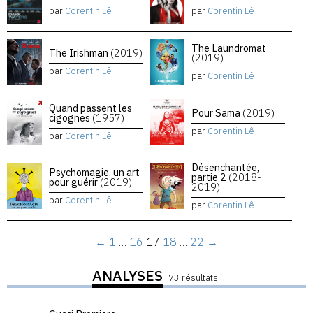
par
Corentin Lê
par
Corentin Lê
The Laundromat
The Irishman
(2019)
(2019)
par
Corentin Lê
par
Corentin Lê
Quand passent les
Pour Sama
(2019)
cigognes
(1957)
par
Corentin Lê
par
Corentin Lê
Désenchantée,
Psychomagie, un art
partie 2
(2018-
pour guérir
(2019)
2019)
par
Corentin Lê
par
Corentin Lê
←
1
…
16
17
18
…
22
→
ANALYSES
73 résultats