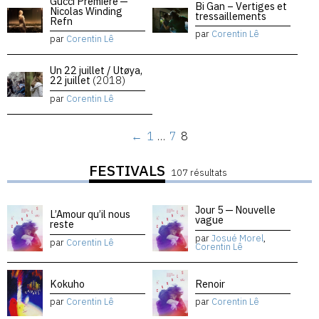
Gucci Premiere —
Bi Gan – Vertiges et
Nicolas Winding
tressaillements
Refn
par
Corentin Lê
par
Corentin Lê
Un 22 juillet / Utøya,
22 juillet
(2018)
par
Corentin Lê
←
1
…
7
8
FESTIVALS
107 résultats
Jour 5 — Nouvelle
L’Amour qu’il nous
vague
reste
par
Josué Morel
,
par
Corentin Lê
Corentin Lê
Kokuho
Renoir
par
Corentin Lê
par
Corentin Lê