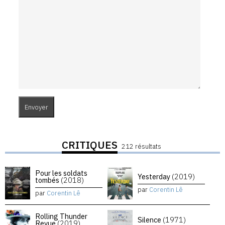
CRITIQUES
212 résultats
Pour les soldats
Yesterday
(2019)
tombés
(2018)
par
Corentin Lê
par
Corentin Lê
Rolling Thunder
Silence
(1971)
Revue
(2019)