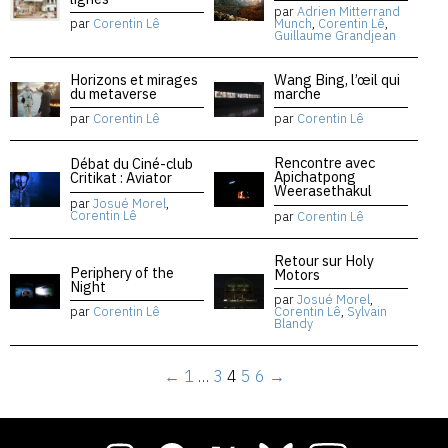
par
Adrien Mitterrand
par
Corentin Lê
Munch
,
Corentin Lê
,
Guillaume Grandjean
Horizons et mirages
Wang Bing, l’œil qui
du metaverse
marche
par
Corentin Lê
par
Corentin Lê
Rencontre avec
Débat du Ciné-club
Apichatpong
Critikat : Aviator
Weerasethakul
par
Josué Morel
,
Corentin Lê
par
Corentin Lê
Retour sur Holy
Periphery of the
Motors
Night
par
Josué Morel
,
par
Corentin Lê
Corentin Lê
,
Sylvain
Blandy
←
1
…
3
4
5
6
→