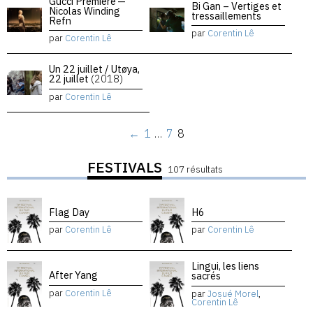
Gucci Premiere —
Bi Gan – Vertiges et
Nicolas Winding
tressaillements
Refn
par
Corentin Lê
par
Corentin Lê
Un 22 juillet / Utøya,
22 juillet
(2018)
par
Corentin Lê
←
1
…
7
8
FESTIVALS
107 résultats
Flag Day
H6
par
Corentin Lê
par
Corentin Lê
Lingui, les liens
After Yang
sacrés
par
Corentin Lê
par
Josué Morel
,
Corentin Lê