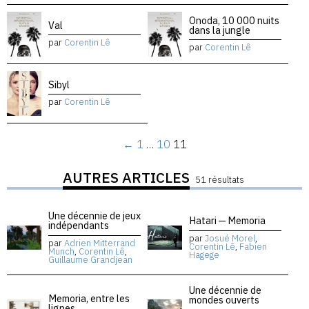
Onoda, 10 000 nuits
Val
dans la jungle
par
Corentin Lê
par
Corentin Lê
Sibyl
par
Corentin Lê
←
1
…
10
11
AUTRES ARTICLES
51 résultats
Une décennie de jeux
Hatari — Memoria
indépendants
par
Josué Morel
,
par
Adrien Mitterrand
Corentin Lê
,
Fabien
Munch
,
Corentin Lê
,
Hagege
Guillaume Grandjean
Une décennie de
Memoria, entre les
mondes ouverts
lignes