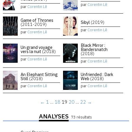
par
Corentin Lê
par
Corentin Lê
Game of Thrones
Sibyl
(2019)
(2011-2019)
par
Corentin Lê
par
Corentin Lê
Black Mirror :
Un grand voyage
Bandersnatch
vers la nuit
(2018)
(2018)
par
Corentin Lê
par
Corentin Lê
An Elephant Sitting
Unfriended : Dark
Still
(2018)
Web
(2018)
par
Corentin Lê
par
Corentin Lê
←
1
…
18
19
20
…
22
→
ANALYSES
73 résultats