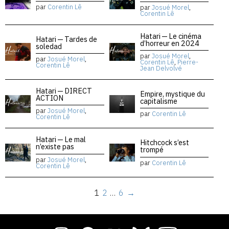
par
Corentin Lê
par
Josué Morel
,
Corentin Lê
Hatari — Le cinéma
Hatari — Tardes de
d’horreur en 2024
soledad
par
Josué Morel
,
par
Josué Morel
,
Corentin Lê
,
Pierre-
Corentin Lê
Jean Delvolvé
Hatari — DIRECT
Empire, mystique du
ACTION
capitalisme
par
Josué Morel
,
par
Corentin Lê
Corentin Lê
Hatari — Le mal
Hitchcock s’est
n’existe pas
trompé
par
Josué Morel
,
par
Corentin Lê
Corentin Lê
1
2
…
6
→