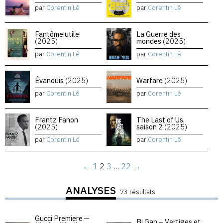
par
Corentin Lê
par
Corentin Lê
Fantôme utile
La Guerre des
(2025)
mondes
(2025)
par
Corentin Lê
par
Corentin Lê
Évanouis
(2025)
Warfare
(2025)
par
Corentin Lê
par
Corentin Lê
Frantz Fanon
The Last of Us,
(2025)
saison 2
(2025)
par
Corentin Lê
par
Corentin Lê
←
1
2
3
…
22
→
ANALYSES
73 résultats
Gucci Premiere —
Bi Gan – Vertiges et