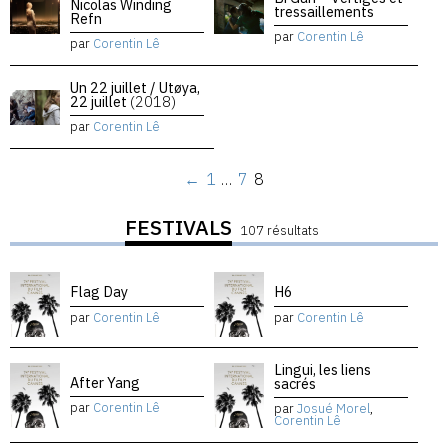
Nicolas Winding
tressaillements
Refn
par
Corentin Lê
par
Corentin Lê
Un 22 juillet / Utøya,
22 juillet
(2018)
par
Corentin Lê
←
1
…
7
8
FESTIVALS
107 résultats
Flag Day
H6
par
Corentin Lê
par
Corentin Lê
Lingui, les liens
After Yang
sacrés
par
Corentin Lê
par
Josué Morel
,
Corentin Lê