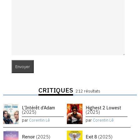
CRITIQUES
212 résultats
L’Intérêt d’Adam
Highest 2 Lowest
(2025)
(2025)
par
Corentin Lê
par
Corentin Lê
Renoir
(2025)
Exit 8
(2025)