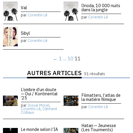
Onoda, 10 000 nuits
Val
dans la jungle
par
Corentin Lê
par
Corentin Lê
Sibyl
par
Corentin Lê
←
1
…
10
11
AUTRES ARTICLES
51 résultats
L’ombre d’un doute
— Oui / Kontinental
Filmatters, l’atlas de
’25
la matière filmique
par
Josué Morel
,
par
Corentin Lê
Corentin Lê
,
Clément
Colliaux
Hatari — Jeunesse
Le monde selon l’IA
(Les Tourments)