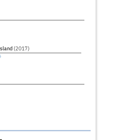
Island
(2017)
ê