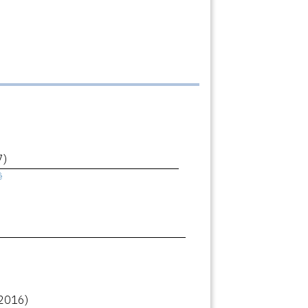
7)
ê
2016)