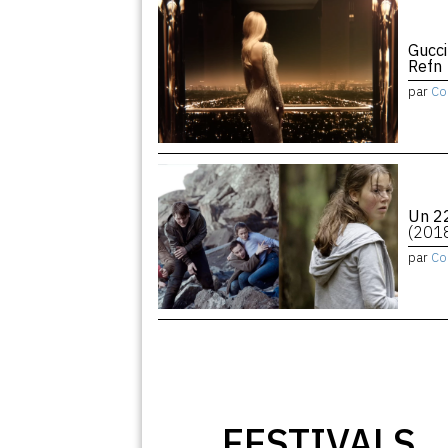
Gucci
Refn
par
Co
Un 22
(201
par
Co
FESTIVALS