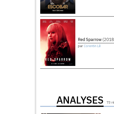
Red Sparrow
(2018
par
Corentin Lê
ANALYSES
73 r