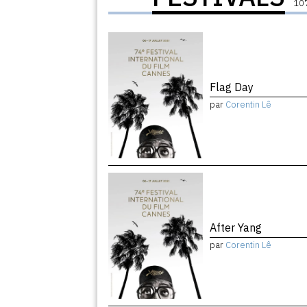
107
Flag Day
par
Corentin Lê
After Yang
par
Corentin Lê