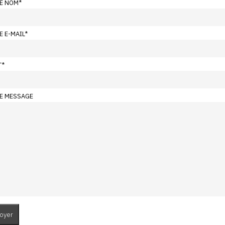
E NOM
*
E E-MAIL
*
T
*
E MESSAGE