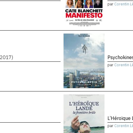
par
Corentin L
(2017)
Psychokine
par
Corentin L
L’Héroïque 
par
Corentin L