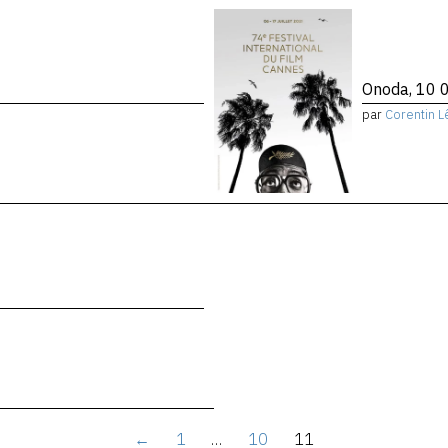
Onoda, 10 0
par
Corentin L
←
1
…
10
11