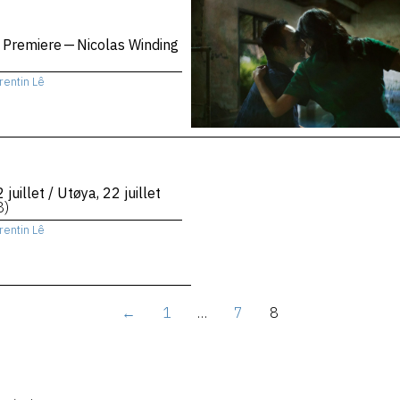
 Premiere — Nicolas Winding
rentin Lê
 juillet / Utøya, 22 juillet
8)
rentin Lê
←
1
…
7
8