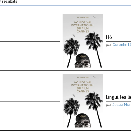
 résultats
H6
par
Corentin L
Lingui, les 
par
Josué Mor