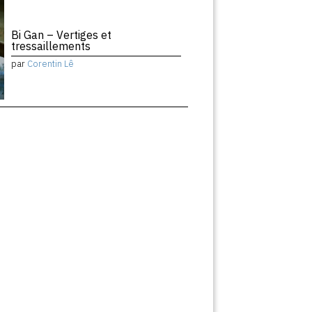
Bi Gan – Vertiges et
tressaillements
par
Corentin Lê