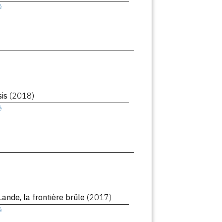
ê
sis
(2018)
ê
Lande, la frontière brûle
(2017)
ê