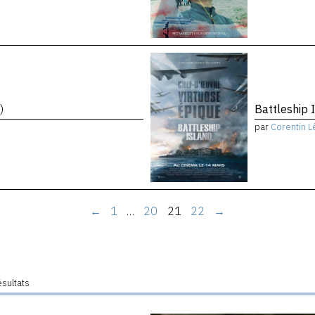
)
Battleship 
par
Corentin L
←
1
…
20
21
22
→
ésultats