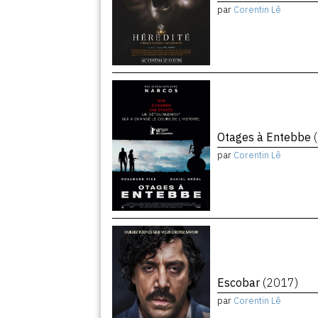
par
Corentin Lê
Otages à Entebbe
par
Corentin Lê
Escobar
(2017)
par
Corentin Lê