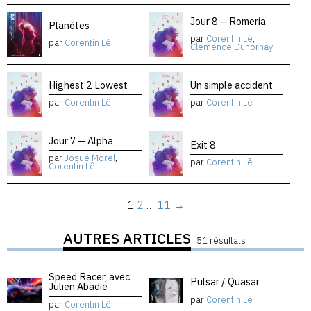
Jour 8 — Romería
Planètes
par
Corentin Lê
,
par
Corentin Lê
Clémence Duhornay
Highest 2 Lowest
Un simple accident
par
Corentin Lê
par
Corentin Lê
Jour 7 — Alpha
Exit 8
par
Josué Morel
,
par
Corentin Lê
Corentin Lê
1
2
…
11
→
AUTRES ARTICLES
51 résultats
Speed Racer, avec
Pulsar / Quasar
Julien Abadie
par
Corentin Lê
par
Corentin Lê