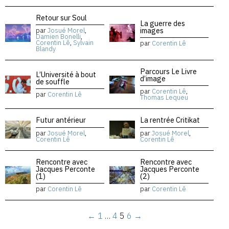
Retour sur Soul
La guerre des
images
par
Josué Morel
,
Damien Bonelli
,
Corentin Lê
,
Sylvain
par
Corentin Lê
Blandy
Parcours Le Livre
L’Université à bout
d’image
de souffle
par
Corentin Lê
,
par
Corentin Lê
Thomas Lequeu
Futur antérieur
La rentrée Critikat
par
Josué Morel
,
par
Josué Morel
,
Corentin Lê
Corentin Lê
Rencontre avec
Rencontre avec
Jacques Perconte
Jacques Perconte
(1)
(2)
par
Corentin Lê
par
Corentin Lê
←
1
…
4
5
6
→