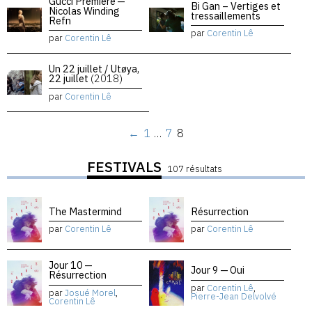
Gucci Premiere —
Bi Gan – Vertiges et
Nicolas Winding
tressaillements
Refn
par
Corentin Lê
par
Corentin Lê
Un 22 juillet / Utøya,
22 juillet
(2018)
par
Corentin Lê
←
1
…
7
8
FESTIVALS
107 résultats
The Mastermind
Résurrection
par
Corentin Lê
par
Corentin Lê
Jour 10 —
Jour 9 — Oui
Résurrection
par
Corentin Lê
,
par
Josué Morel
,
Pierre-Jean Delvolvé
Corentin Lê