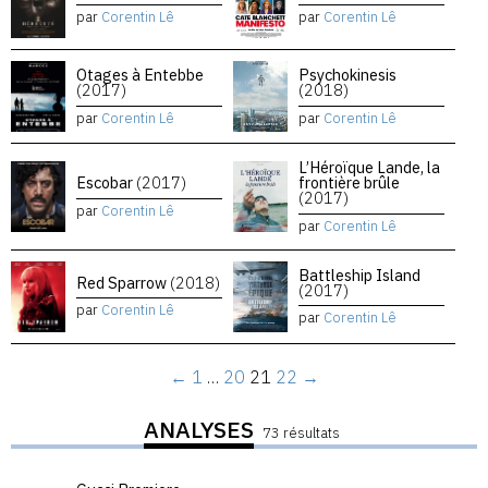
par
Corentin Lê
par
Corentin Lê
Otages à Entebbe
Psychokinesis
(2017)
(2018)
par
Corentin Lê
par
Corentin Lê
L’Héroïque Lande, la
Escobar
(2017)
frontière brûle
(2017)
par
Corentin Lê
par
Corentin Lê
Battleship Island
Red Sparrow
(2018)
(2017)
par
Corentin Lê
par
Corentin Lê
←
1
…
20
21
22
→
ANALYSES
73 résultats