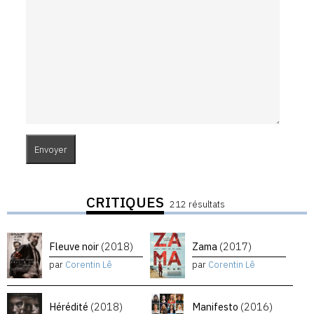
CRITIQUES
212 résultats
Fleuve noir
(2018)
Zama
(2017)
par
Corentin Lê
par
Corentin Lê
Hérédité
(2018)
Manifesto
(2016)