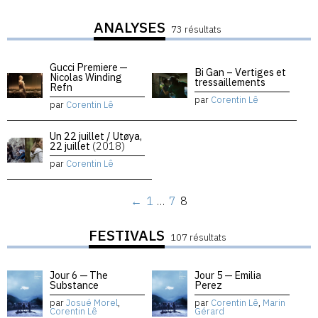
ANALYSES
73 résultats
Gucci Premiere —
Bi Gan – Vertiges et
Nicolas Winding
tressaillements
Refn
par
Corentin Lê
par
Corentin Lê
Un 22 juillet / Utøya,
22 juillet
(2018)
par
Corentin Lê
←
1
…
7
8
FESTIVALS
107 résultats
Jour 6 — The
Jour 5 — Emilia
Substance
Perez
par
Josué Morel
,
par
Corentin Lê
,
Marin
Corentin Lê
Gérard