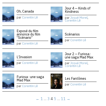
Jour 4 — Kinds of
Oh, Canada
Kindness
par
Corentin Lê
par
Josué Morel
,
Corentin Lê
Exposé du film
annonce du film
Scénarios
“Scénario”
par
Corentin Lê
par
Corentin Lê
Jour 2 — Furiosa :
L’Invasion
une saga Mad Max
par
Corentin Lê
par
Josué Morel
,
Corentin Lê
Furiosa : une saga
Les Fantômes
Mad Max
par
Corentin Lê
par
Corentin Lê
←
1
…
3
4
5
…
11
→