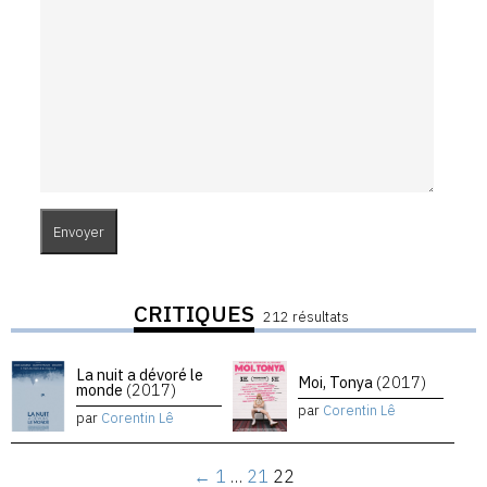
CRITIQUES
212 résultats
La nuit a dévoré le
Moi, Tonya
(2017)
monde
(2017)
par
Corentin Lê
par
Corentin Lê
←
1
…
21
22