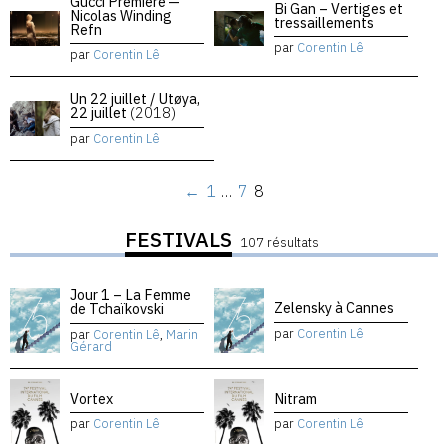
Gucci Premiere —
Bi Gan – Vertiges et
Nicolas Winding
tressaillements
Refn
par
Corentin Lê
par
Corentin Lê
Un 22 juillet / Utøya,
22 juillet
(2018)
par
Corentin Lê
←
1
…
7
8
FESTIVALS
107 résultats
Jour 1 – La Femme
Zelensky à Cannes
de Tchaïkovski
par
Corentin Lê
par
Corentin Lê
,
Marin
Gérard
Vortex
Nitram
par
Corentin Lê
par
Corentin Lê