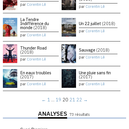
par
Corentin Lê
par
Corentin Lê
La Tendre
Indifférence du
Un 22 juillet
(2018)
monde
(2018)
par
Corentin Lê
par
Corentin Lê
Thunder Road
Sauvage
(2018)
(2018)
par
Corentin Lê
par
Corentin Lê
En eaux troubles
Une pluie sans fin
(2017)
(2017)
par
Corentin Lê
par
Corentin Lê
←
1
…
19
20
21
22
→
ANALYSES
73 résultats