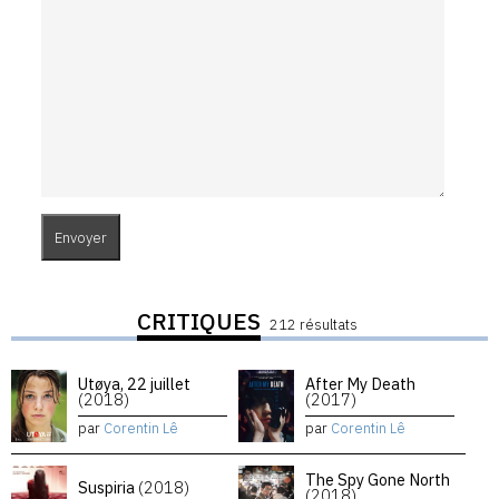
CRITIQUES
212 résultats
Utøya, 22 juillet
After My Death
(2018)
(2017)
par
Corentin Lê
par
Corentin Lê
The Spy Gone North
Suspiria
(2018)
(2018)