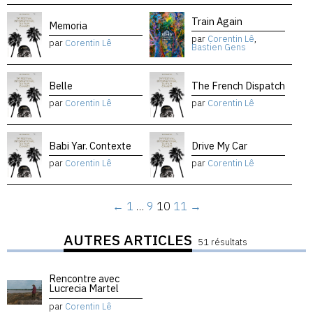
Train Again
Memoria
par
Corentin Lê
,
par
Corentin Lê
Bastien Gens
Belle
The French Dispatch
par
Corentin Lê
par
Corentin Lê
Babi Yar. Contexte
Drive My Car
par
Corentin Lê
par
Corentin Lê
←
1
…
9
10
11
→
AUTRES ARTICLES
51 résultats
Rencontre avec
Lucrecia Martel
par
Corentin Lê