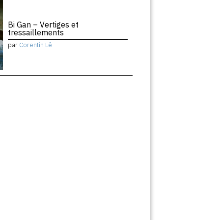
Bi Gan – Vertiges et
tressaillements
par
Corentin Lê