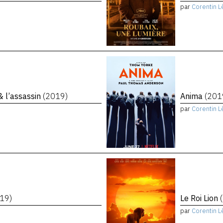
par
Corentin L
 & l’assassin
(2019)
Anima
(201
par
Corentin L
19)
Le Roi Lion
par
Corentin L