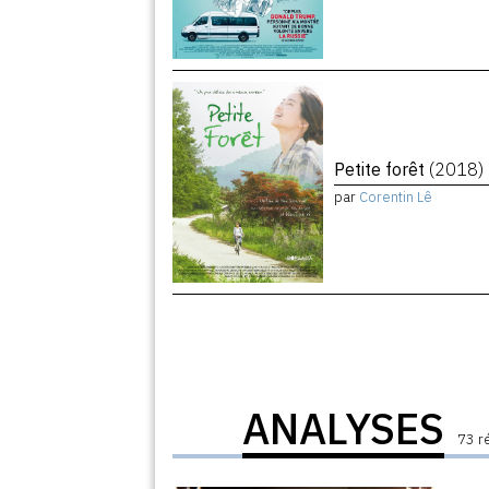
Petite forêt
(2018)
par
Corentin Lê
ANALYSES
73 r