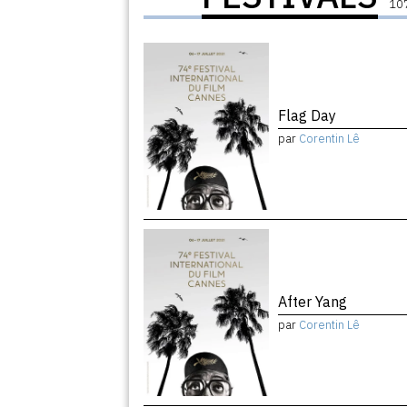
107
Flag Day
par
Corentin Lê
After Yang
par
Corentin Lê