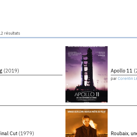
2 résultats
ng
(2019)
Apollo 11
(
par
Corentin L
inal Cut
(1979)
Roubaix, un