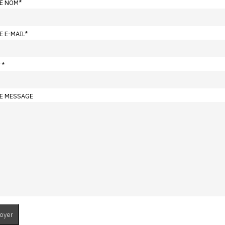
E NOM
*
E E-MAIL
*
T
*
E MESSAGE