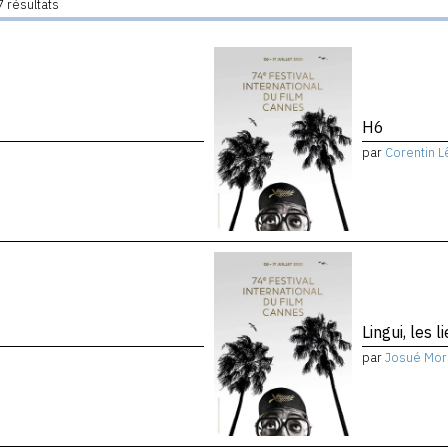
 résultats
H6
par
Corentin L
Lingui, les 
par
Josué Mor