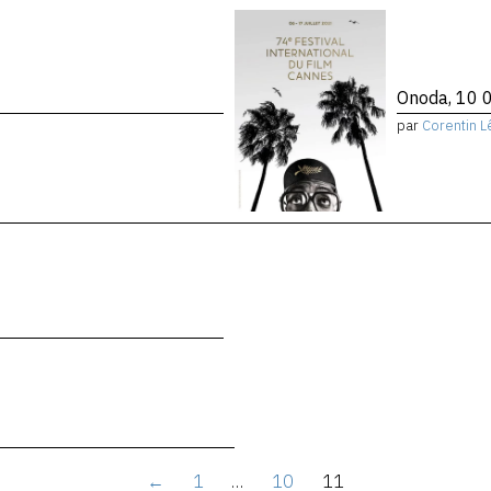
Onoda, 10 0
par
Corentin L
←
1
…
10
11