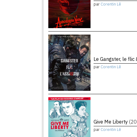
par
Corentin Lê
Le Gangster, le flic
par
Corentin Lê
Give Me Liberty
(20
par
Corentin Lê