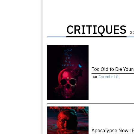
CRITIQUES
21
Too Old to Die You
par
Corentin Lê
Apocalypse Now : F