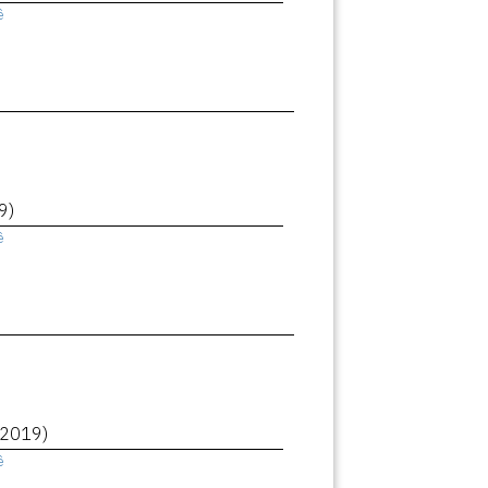
ê
9)
ê
(2019)
ê