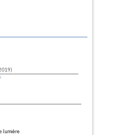
2019)
ê
e lumière