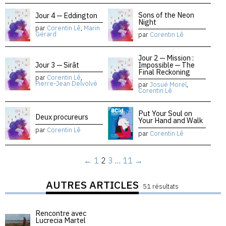
Sons of the Neon
Jour 4 — Eddington
Night
par
Corentin Lê
,
Marin
Gérard
par
Corentin Lê
Jour 2 — Mission :
Jour 3 — Sirāt
Impossible — The
Final Reckoning
par
Corentin Lê
,
Pierre-Jean Delvolvé
par
Josué Morel
,
Corentin Lê
Put Your Soul on
Deux procureurs
Your Hand and Walk
par
Corentin Lê
par
Corentin Lê
←
1
2
3
…
11
→
AUTRES ARTICLES
51 résultats
Rencontre avec
Lucrecia Martel