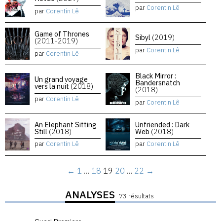
par
Corentin Lê
par
Corentin Lê
Game of Thrones
Sibyl
(2019)
(2011-2019)
par
Corentin Lê
par
Corentin Lê
Black Mirror :
Un grand voyage
Bandersnatch
vers la nuit
(2018)
(2018)
par
Corentin Lê
par
Corentin Lê
An Elephant Sitting
Unfriended : Dark
Still
(2018)
Web
(2018)
par
Corentin Lê
par
Corentin Lê
←
1
…
18
19
20
…
22
→
ANALYSES
73 résultats