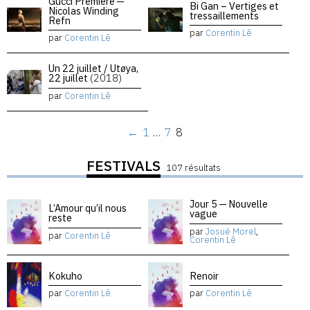
Gucci Premiere —
Bi Gan – Vertiges et
Nicolas Winding
tressaillements
Refn
par
Corentin Lê
par
Corentin Lê
Un 22 juillet / Utøya,
22 juillet
(2018)
par
Corentin Lê
←
1
…
7
8
FESTIVALS
107 résultats
Jour 5 — Nouvelle
L’Amour qu’il nous
vague
reste
par
Josué Morel
,
par
Corentin Lê
Corentin Lê
Kokuho
Renoir
par
Corentin Lê
par
Corentin Lê