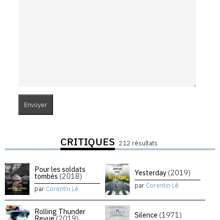
CRITIQUES
212 résultats
Pour les soldats
Yesterday
(2019)
tombés
(2018)
par
Corentin Lê
par
Corentin Lê
Rolling Thunder
Silence
(1971)
Revue
(2019)