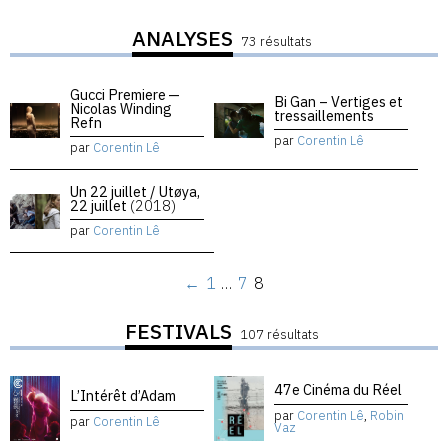
ANALYSES
73 résultats
Gucci Premiere —
Bi Gan – Vertiges et
Nicolas Winding
tressaillements
Refn
par
Corentin Lê
par
Corentin Lê
Un 22 juillet / Utøya,
22 juillet
(2018)
par
Corentin Lê
←
1
…
7
8
FESTIVALS
107 résultats
47e Cinéma du Réel
L’Intérêt d’Adam
par
Corentin Lê
,
Robin
par
Corentin Lê
Vaz