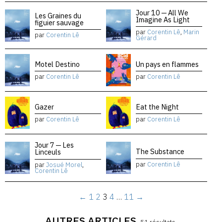
Jour 10 — All We
Les Graines du
Imagine As Light
figuier sauvage
par
Corentin Lê
,
Marin
par
Corentin Lê
Gérard
Motel Destino
Un pays en flammes
par
Corentin Lê
par
Corentin Lê
Gazer
Eat the Night
par
Corentin Lê
par
Corentin Lê
Jour 7 — Les
The Substance
Linceuls
par
Corentin Lê
par
Josué Morel
,
Corentin Lê
←
1
2
3
4
…
11
→
AUTRES ARTICLES