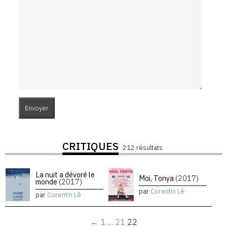
CRITIQUES
212 résultats
La nuit a dévoré le
Moi, Tonya
(2017)
monde
(2017)
par
Corentin Lê
par
Corentin Lê
←
1
…
21
22