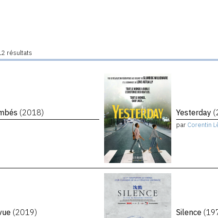
2 résultats
tombés
(2018)
Yesterday
(
par
Corentin L
evue
(2019)
Silence
(19