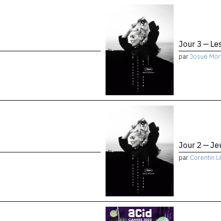
Jour 3 — Le
par
Josué Mor
Jour 2 — Je
par
Corentin L