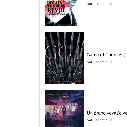
par
Corentin Lê
Game of Thrones
(
par
Corentin Lê
Un grand voyage ve
par
Corentin Lê