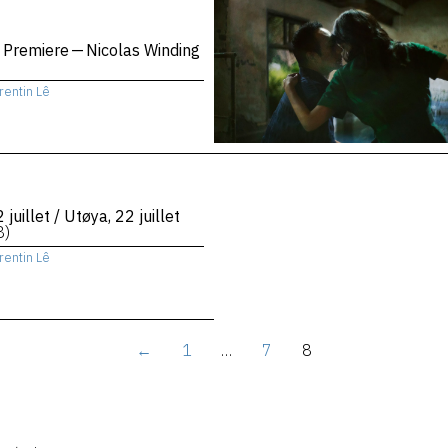
 Premiere — Nicolas Winding
rentin Lê
 juillet / Utøya, 22 juillet
8)
rentin Lê
←
1
…
7
8