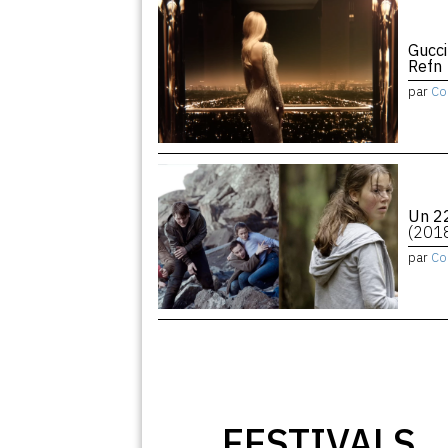
Gucci
Refn
par
Co
Un 22
(201
par
Co
FESTIVALS