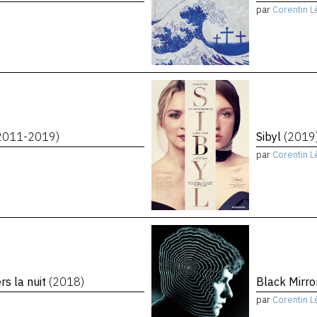
par
Corentin L
2011-2019)
Sibyl
(2019
par
Corentin L
rs la nuit
(2018)
Black Mirro
par
Corentin L