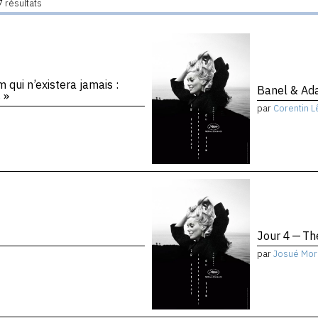
 résultats
 qui n’existera jamais :
Banel & A
 »
par
Corentin L
Jour 4 — Th
par
Josué Mor