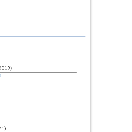
2019)
ê
71)