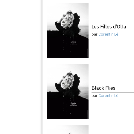
Les Filles d’Olfa
par
Corentin Lê
Black Flies
par
Corentin Lê