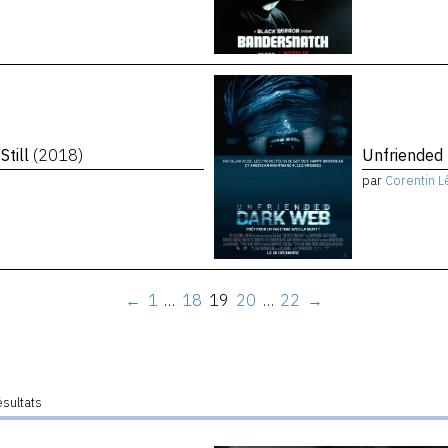
Still
(2018)
Unfriended
par
Corentin L
←
1
…
18
19
20
…
22
→
ésultats