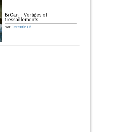
Bi Gan – Vertiges et
tressaillements
par
Corentin Lê