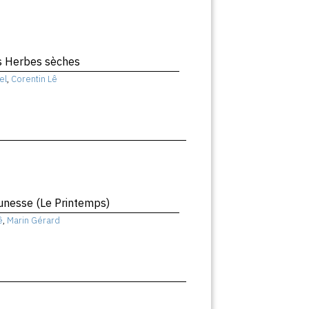
s Herbes sèches
el
,
Corentin Lê
unesse (Le Printemps)
ê
,
Marin Gérard