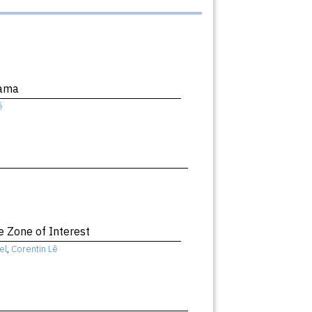
dama
ê
e Zone of Interest
el
,
Corentin Lê