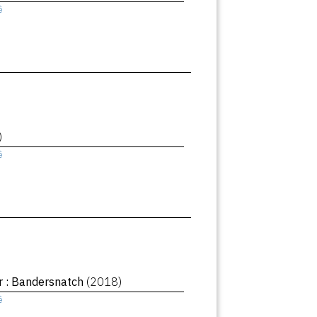
ê
)
ê
r : Bandersnatch
(2018)
ê