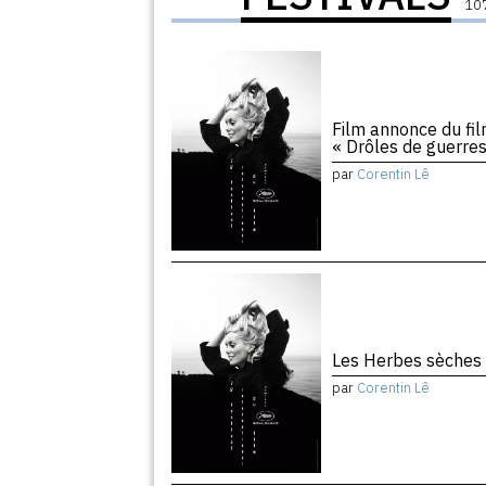
107
Film annonce du film
« Drôles de guerres
par
Corentin Lê
Les Herbes sèches
par
Corentin Lê