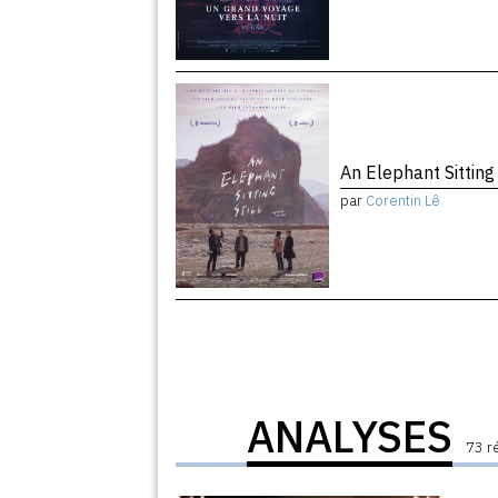
An Elephant Sitting 
par
Corentin Lê
ANALYSES
73 r