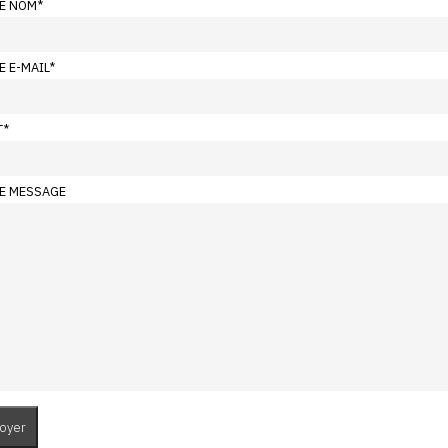
E NOM
*
E E-MAIL
*
T
*
E MESSAGE