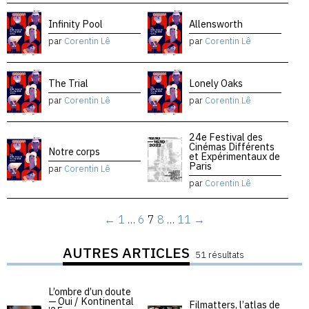
Infinity Pool
Allensworth
par
Corentin Lê
par
Corentin Lê
The Trial
Lonely Oaks
par
Corentin Lê
par
Corentin Lê
24e Festival des
Cinémas Différents
Notre corps
et Expérimentaux de
Paris
par
Corentin Lê
par
Corentin Lê
←
1
…
6
7
8
…
11
→
AUTRES ARTICLES
51 résultats
L’ombre d’un doute
— Oui / Kontinental
Filmatters, l’atlas de