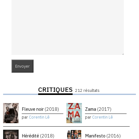
CRITIQUES
212 résultats
Fleuve noir
(2018)
Zama
(2017)
par
Corentin Lê
par
Corentin Lê
Hérédité
(2018)
Manifesto
(2016)