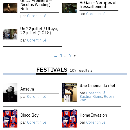
Gucci Premiere —
Bi Gan – Vertiges et
Nicolas Winding
tressaillements
Refn
par
Corentin Lê
par
Corentin Lê
Un 22 juillet / Utøya,
22 juillet
(2018)
par
Corentin Lê
←
1
…
7
8
FESTIVALS
107 résultats
45e Cinéma du réel
Anselm
par
Corentin Lê
,
par
Corentin Lê
Bastien Gens
,
Robin
Vaz
Disco Boy
Home Invasion
par
Corentin Lê
par
Corentin Lê