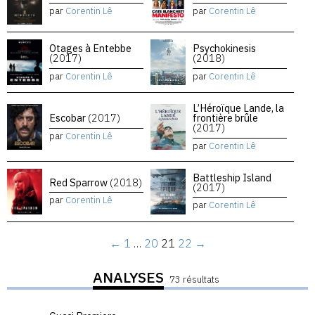
par
Corentin Lê
par
Corentin Lê
Otages à Entebbe
Psychokinesis
(2017)
(2018)
par
Corentin Lê
par
Corentin Lê
L’Héroïque Lande, la
Escobar
(2017)
frontière brûle
(2017)
par
Corentin Lê
par
Corentin Lê
Battleship Island
Red Sparrow
(2018)
(2017)
par
Corentin Lê
par
Corentin Lê
←
1
…
20
21
22
→
ANALYSES
73 résultats