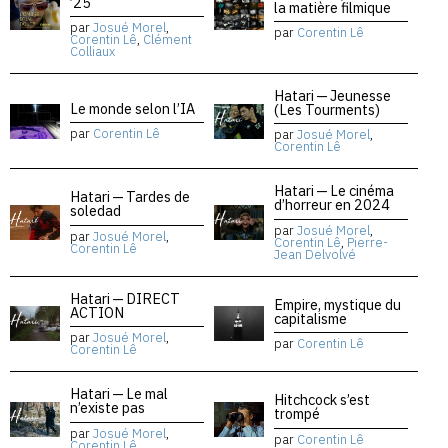
’25
la matière filmique
par
Josué Morel
,
par
Corentin Lê
Corentin Lê
,
Clément
Colliaux
Hatari — Jeunesse
Le monde selon l’IA
(Les Tourments)
par
Corentin Lê
par
Josué Morel
,
Corentin Lê
Hatari — Le cinéma
Hatari — Tardes de
d’horreur en 2024
soledad
par
Josué Morel
,
par
Josué Morel
,
Corentin Lê
,
Pierre-
Corentin Lê
Jean Delvolvé
Hatari — DIRECT
Empire, mystique du
ACTION
capitalisme
par
Josué Morel
,
par
Corentin Lê
Corentin Lê
Hatari — Le mal
Hitchcock s’est
n’existe pas
trompé
par
Josué Morel
,
par
Corentin Lê
Corentin Lê