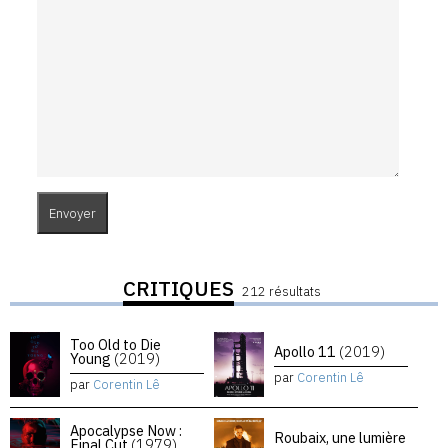
CRITIQUES
212 résultats
Too Old to Die
Apollo 11
(2019)
Young
(2019)
par
Corentin Lê
par
Corentin Lê
Apocalypse Now :
Roubaix, une lumière
Final Cut
(1979)