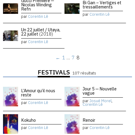
Gucci Premiere —
Bi Gan – Vertiges et
Nicolas Winding
tressaillements
Refn
par
Corentin Lê
par
Corentin Lê
Un 22 juillet / Utøya,
22 juillet
(2018)
par
Corentin Lê
←
1
…
7
8
FESTIVALS
107 résultats
Jour 5 — Nouvelle
L’Amour qu’il nous
vague
reste
par
Josué Morel
,
par
Corentin Lê
Corentin Lê
Kokuho
Renoir
par
Corentin Lê
par
Corentin Lê