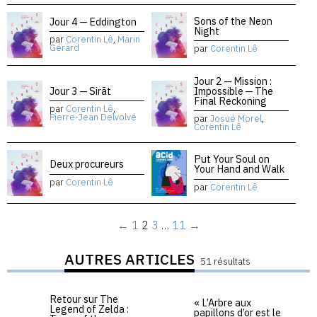
Sons of the Neon
Jour 4 — Eddington
Night
par
Corentin Lê
,
Marin
Gérard
par
Corentin Lê
Jour 2 — Mission :
Jour 3 — Sirāt
Impossible — The
Final Reckoning
par
Corentin Lê
,
Pierre-Jean Delvolvé
par
Josué Morel
,
Corentin Lê
Put Your Soul on
Deux procureurs
Your Hand and Walk
par
Corentin Lê
par
Corentin Lê
←
1
2
3
…
11
→
AUTRES ARTICLES
51 résultats
Retour sur The
« L’Arbre aux
Legend of Zelda :
papillons d’or est le