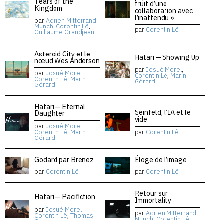
Tears of the
fruit d’une
Kingdom
collaboration avec
l’inattendu »
par
Adrien Mitterrand
Munch
,
Corentin Lê
,
par
Corentin Lê
Guillaume Grandjean
Asteroid City et le
Hatari — Showing Up
nœud Wes Anderson
par
Josué Morel
,
par
Josué Morel
,
Corentin Lê
,
Marin
Corentin Lê
,
Marin
Gérard
Gérard
Hatari — Eternal
Seinfeld, l’IA et le
Daughter
vide
par
Josué Morel
,
Corentin Lê
,
Marin
par
Corentin Lê
Gérard
Godard par Brenez
Éloge de l’image
par
Corentin Lê
par
Corentin Lê
Retour sur
Hatari — Pacifiction
Immortality
par
Josué Morel
,
par
Adrien Mitterrand
Corentin Lê
,
Thomas
Munch
,
Corentin Lê
,