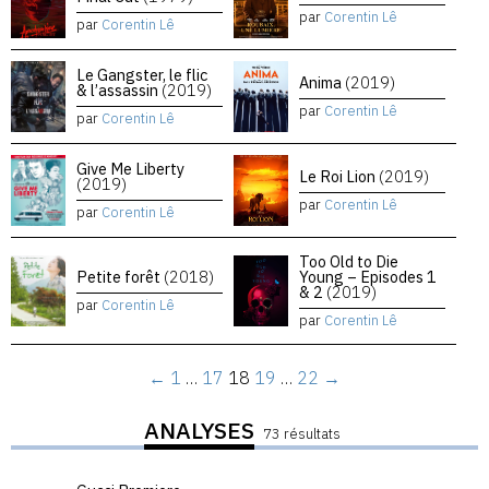
par
Corentin Lê
par
Corentin Lê
Le Gangster, le flic
Anima
(2019)
& l’assassin
(2019)
par
Corentin Lê
par
Corentin Lê
Give Me Liberty
Le Roi Lion
(2019)
(2019)
par
Corentin Lê
par
Corentin Lê
Too Old to Die
Petite forêt
(2018)
Young – Episodes 1
& 2
(2019)
par
Corentin Lê
par
Corentin Lê
←
1
…
17
18
19
…
22
→
ANALYSES
73 résultats