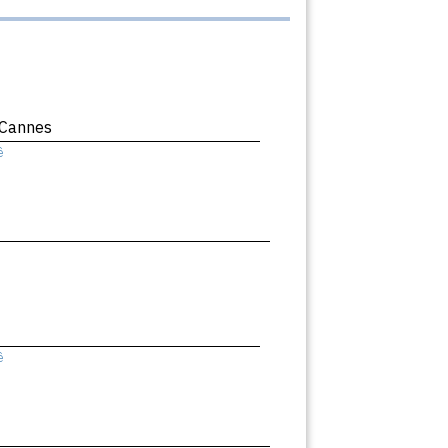
 Cannes
ê
ê