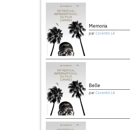
Memoria
par
Corentin Lê
Belle
par
Corentin Lê