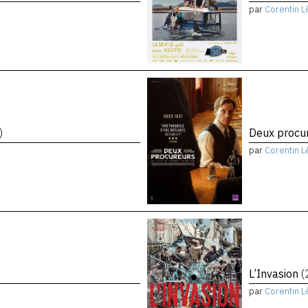
par
Corentin L
)
Deux procu
par
Corentin L
L’Invasion
(
par
Corentin L