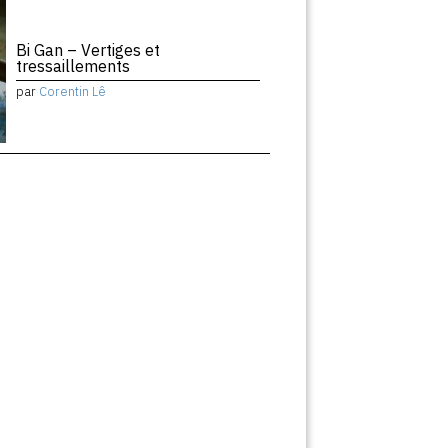
Bi Gan – Vertiges et
tressaillements
par
Corentin Lê