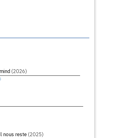
rmind
(2026)
ê
il nous reste
(2025)