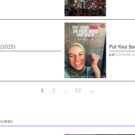
t
(2025)
Put Your S
par
Corentin L
1
2
…
22
→
ésultats