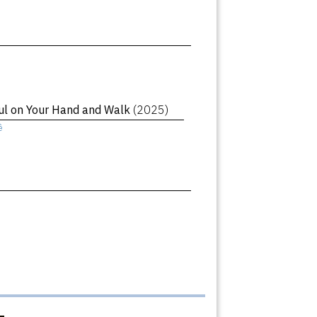
oul on Your Hand and Walk
(2025)
ê