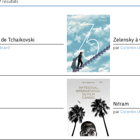
 résultats
de Tchaïkovski
Zelensky à
érard
par
Corentin L
Nitram
par
Corentin L