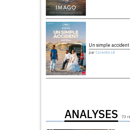
Un simple acciden
par
Corentin Lê
ANALYSES
73 r