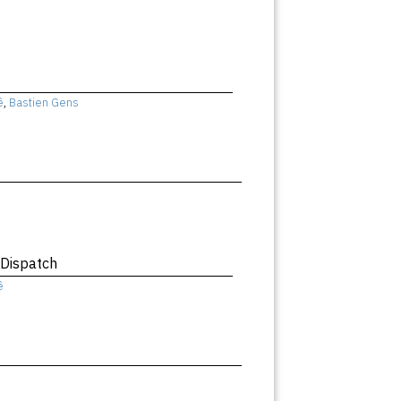
ê
,
Bastien Gens
 Dispatch
ê