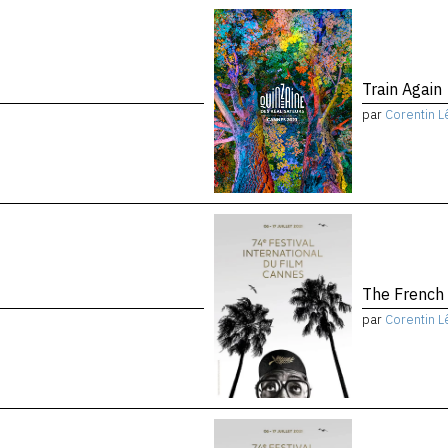
Train Again
par
Corentin L
The French
par
Corentin L