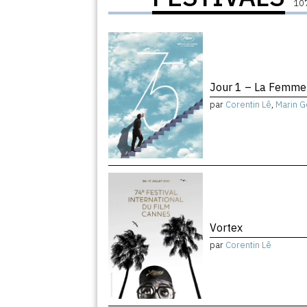
107
Jour 1 – La Femme 
par
Corentin Lê
,
Marin G
Vortex
par
Corentin Lê