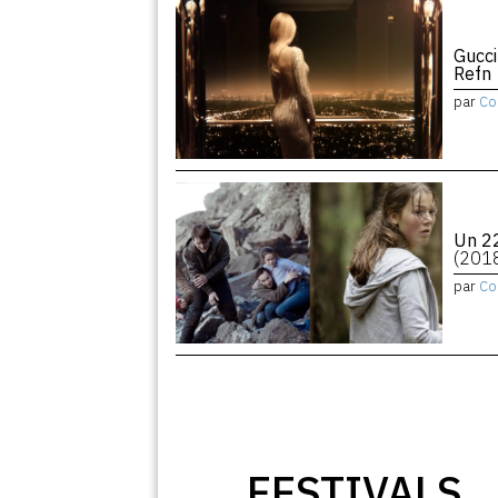
Gucci
Refn
par
Co
Un 22
(201
par
Co
FESTIVALS