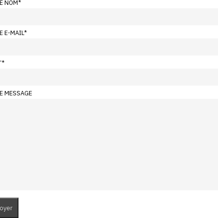
E NOM
*
E E-MAIL
*
T
*
E MESSAGE