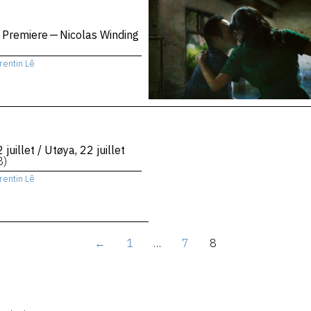
 Premiere — Nicolas Winding
rentin Lê
 juillet / Utøya, 22 juillet
8)
rentin Lê
←
1
…
7
8