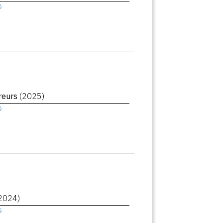
ê
reurs
(2025)
ê
2024)
ê