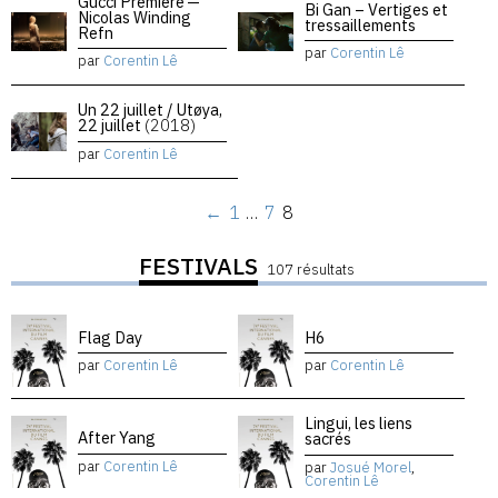
Gucci Premiere —
Bi Gan – Vertiges et
Nicolas Winding
tressaillements
Refn
par
Corentin Lê
par
Corentin Lê
Un 22 juillet / Utøya,
22 juillet
(2018)
par
Corentin Lê
←
1
…
7
8
FESTIVALS
107 résultats
Flag Day
H6
par
Corentin Lê
par
Corentin Lê
Lingui, les liens
After Yang
sacrés
par
Corentin Lê
par
Josué Morel
,
Corentin Lê