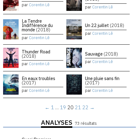
par
Corentin Lê
par
Corentin Lê
La Tendre
Indifférence du
Un 22 juillet
(2018)
monde
(2018)
par
Corentin Lê
par
Corentin Lê
Thunder Road
Sauvage
(2018)
(2018)
par
Corentin Lê
par
Corentin Lê
En eaux troubles
Une pluie sans fin
(2017)
(2017)
par
Corentin Lê
par
Corentin Lê
←
1
…
19
20
21
22
→
ANALYSES
73 résultats