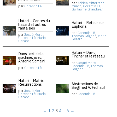
par
Adrien Mitterrand
par
Corentin Lê
Munch
,
Corentin Lê
,
Guillaume Grandjean
Hatari — Contes du
Hatari — Retour sur
hasard et autres
Euphoria
fantaisies
par
Corentin Lê
,
par
Josué Morel
,
Thomas Grignon
,
Marin
Corentin Lê
,
Marin
Gérard
Gérard
Hatari — David
Dans l’œil de la
Fincher et le réseau
machine, avec
Antonio Somaini
par
Josué Morel
,
Corentin Lê
,
Thomas
par
Corentin Lê
Grignon
Hatari — Matrix
Abstractions de
Resurrections
Siegfried A. Fruhauf
par
Josué Morel
,
Corentin Lê
,
Marin
par
Corentin Lê
Gérard
←
1
2
3
4
…
6
→