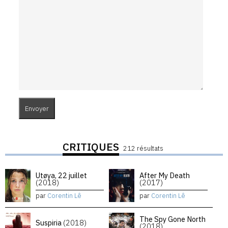
CRITIQUES
212 résultats
Utøya, 22 juillet
After My Death
(2018)
(2017)
par
Corentin Lê
par
Corentin Lê
The Spy Gone North
Suspiria
(2018)
(2018)