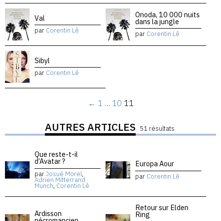
Onoda, 10 000 nuits
Val
dans la jungle
par
Corentin Lê
par
Corentin Lê
Sibyl
par
Corentin Lê
←
1
…
10
11
AUTRES ARTICLES
51 résultats
Que reste-t-il
d’Avatar ?
Europa Aour
par
Josué Morel
,
par
Corentin Lê
Adrien Mitterrand
Munch
,
Corentin Lê
Retour sur Elden
Ardisson
Ring
nécromancien