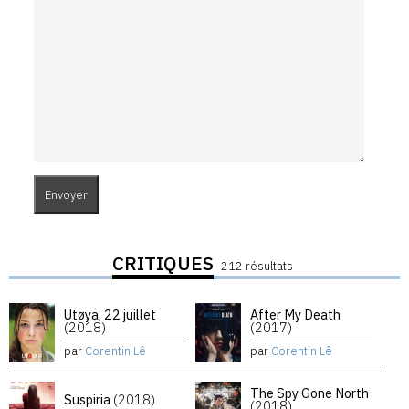
CRITIQUES
212 résultats
Utøya, 22 juillet
After My Death
(2018)
(2017)
par
Corentin Lê
par
Corentin Lê
The Spy Gone North
Suspiria
(2018)
(2018)