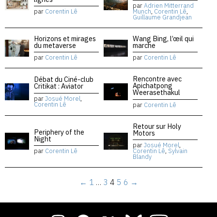
par
Adrien Mitterrand
par
Corentin Lê
Munch
,
Corentin Lê
,
Guillaume Grandjean
Horizons et mirages
Wang Bing, l’œil qui
du metaverse
marche
par
Corentin Lê
par
Corentin Lê
Rencontre avec
Débat du Ciné-club
Apichatpong
Critikat : Aviator
Weerasethakul
par
Josué Morel
,
Corentin Lê
par
Corentin Lê
Retour sur Holy
Periphery of the
Motors
Night
par
Josué Morel
,
par
Corentin Lê
Corentin Lê
,
Sylvain
Blandy
←
1
…
3
4
5
6
→