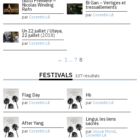
Gucci Premiere —
Bi Gan – Vertiges et
Nicolas Winding
tressaillements
Refn
par
Corentin Lê
par
Corentin Lê
Un 22 juillet / Utøya,
22 juillet
(2018)
par
Corentin Lê
←
1
…
7
8
FESTIVALS
107 résultats
Flag Day
H6
par
Corentin Lê
par
Corentin Lê
Lingui, les liens
After Yang
sacrés
par
Corentin Lê
par
Josué Morel
,
Corentin Lê