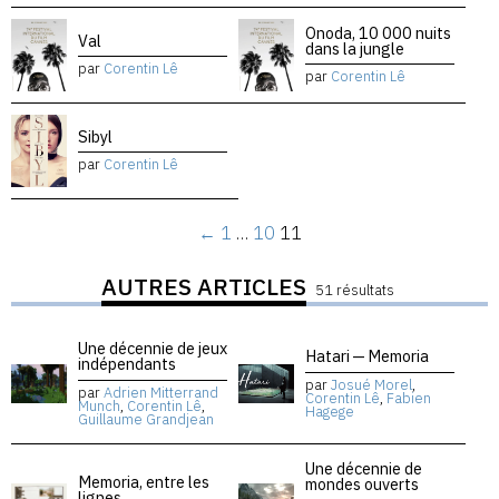
Onoda, 10 000 nuits
Val
dans la jungle
par
Corentin Lê
par
Corentin Lê
Sibyl
par
Corentin Lê
←
1
…
10
11
AUTRES ARTICLES
51 résultats
Une décennie de jeux
Hatari — Memoria
indépendants
par
Josué Morel
,
par
Adrien Mitterrand
Corentin Lê
,
Fabien
Munch
,
Corentin Lê
,
Hagege
Guillaume Grandjean
Une décennie de
Memoria, entre les
mondes ouverts
lignes