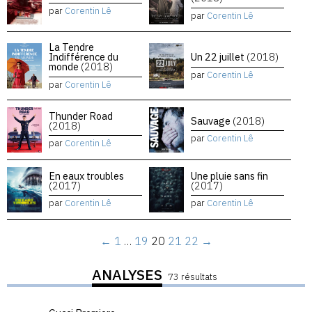
par
Corentin Lê
par
Corentin Lê
La Tendre
Indifférence du
Un 22 juillet
(2018)
monde
(2018)
par
Corentin Lê
par
Corentin Lê
Thunder Road
Sauvage
(2018)
(2018)
par
Corentin Lê
par
Corentin Lê
En eaux troubles
Une pluie sans fin
(2017)
(2017)
par
Corentin Lê
par
Corentin Lê
←
1
…
19
20
21
22
→
ANALYSES
73 résultats